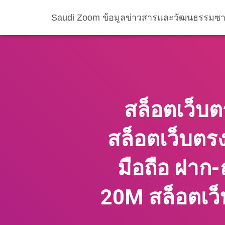
Saudi Zoom ข้อมูลข่าวสารและวัฒนธรรมซาอ
สล็อตเว็บ
สล็อตเว็บตร
มือถือ ฝาก
20M สล็อตเว็