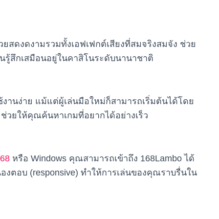
วยสดงดงามรวมทั้งเอฟเฟกต์เสียงที่สมจริงสมจัง ช่วย
านรู้สึกเสมือนอยู่ในคาสิโนระดับนานาชาติ
นง่าย แม้แต่ผู้เล่นมือใหม่ก็สามารถเริ่มต้นได้โดย
้อยช่วยให้คุณค้นหาเกมที่อยากได้อย่างเร็ว
168
หรือ Windows คุณสามารถเข้าถึง 168Lambo ได้
นองตอบ (responsive) ทำให้การเล่นของคุณราบรื่นใน