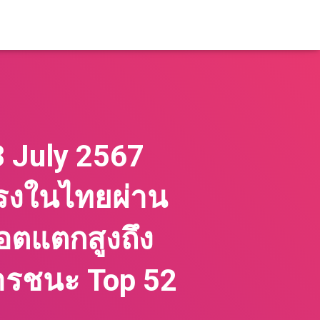
 July 2567
แรงในไทยผ่าน
อตแตกสูงถึง
การชนะ Top 52