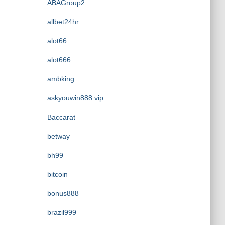
ABAGroup2
allbet24hr
alot66
alot666
ambking
askyouwin888 vip
Baccarat
betway
bh99
bitcoin
bonus888
brazil999