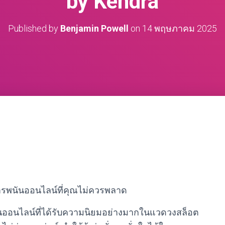
by Kendra
Published by
Benjamin Powell
on
14 พฤษภาคม 2025
รพนันออนไลน์ที่คุณไม่ควรพลาด
นออนไลน์ที่ได้รับความนิยมอย่างมากในแวดวงสล็อต