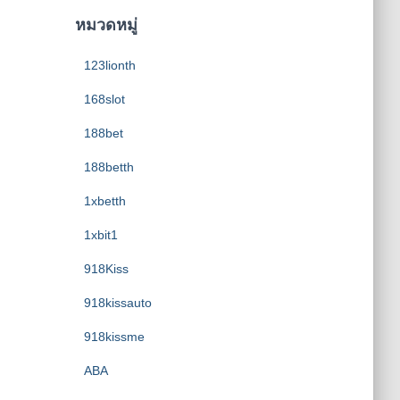
หมวดหมู่
123lionth
168slot
188bet
188betth
1xbetth
1xbit1
918Kiss
918kissauto
918kissme
ABA