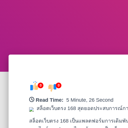
0
0
Read Time:
5 Minute, 26 Second
สล็อตเว็บตรง 168 สุดยอดประสบการณ์กา
สล็อตเว็บตรง 168 เป็นแพลตฟอร์มการเดิมพั