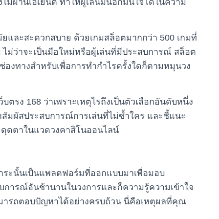
่ผ่านเอเย่นต์ ทำให้ผู้เล่นมั่นอกมั่นใจได้ในความ
ัยและสะดวกสบาย ด้วยเกมสล็อตมากกว่า 500 เกมที่
่ว่าจะเป็นมือใหม่หรือผู้เล่นที่มีประสบการณ์ สล็อต
ะช่องทางสำหรับเพื่อการทำกำไรครั้งใดก็ตามหมุนวง
ว็บตรง 168 ว่าเพราะเหตุไรถึงเป็นตัวเลือกอันดับหนึ่ง
าสัมผัสประสบการณ์การเล่นที่ไม่ซ้ำใคร และชี้แนะ
ี้สะดุดตาในแวดวงคาสิโนออนไลน์
้กระนั้นเป็นแพลตฟอร์มที่ออกแบบมาเพื่อมอบ
สบการณ์อันช้านานในวงการและก็ความรู้ความเข้าใจ
ามารถตอบปัญหาได้อย่างครบถ้วน นี่คือเหตุผลที่คุณ