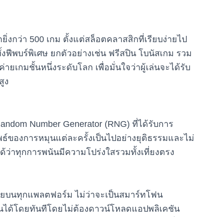
ิ่งกว่า 500 เกม ตั้งแต่สล็อตคลาสสิกที่เรียบง่ายไป
้งฟีพบร์พิเศษ ยกตัวอย่างเช่น ฟรีสปิน โบนัสเกม รวม
ยเกมชั้นหนึ่งระดับโลก เพื่อมั่นใจว่าผู้เล่นจะได้รับ
สูง
Random Number Generator (RNG) ที่ได้รับการ
์ของการหมุนแต่ละครั้งเป็นไปอย่างยุติธรรมและไม่
้ว่าทุกการพนันมีความโปร่งใสรวมทั้งเที่ยงตรง
ายบนทุกแพลตฟอร์ม ไม่ว่าจะเป็นสมาร์ทโฟน
่นได้โดยทันทีโดยไม่ต้องดาวน์โหลดแอปพลิเคชัน