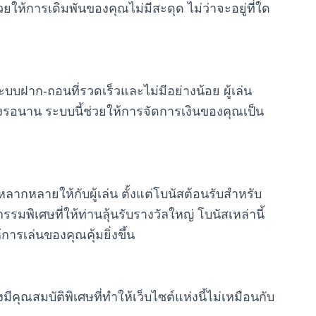
ยให้การเดิมพันของคุณไม่มีสะดุด ไม่ว่าจะอยู่ที่ใด
ะบบฝาก-ถอนที่รวดเร็วและไม่มีอย่างน้อย ผู้เล่น
รอนาน ระบบนี้ช่วยให้การจัดการเงินของคุณเป็น
ลากหลายให้กับผู้เล่น ตั้งแต่โบนัสต้อนรับสำหรับ
มพิเศษที่ให้ท่านลุ้นรับรางวัลใหญ่ โบนัสเหล่านี้
ารเล่นของคุณคุ้มยิ่งขึ้น
คุณสมบัติพิเศษที่ทำให้เว็บไซต์แห่งนี้ไม่เหมือนกับ