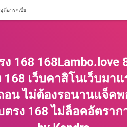
ุดีอาระเบีย
ตรง 168 168Lambo.love 8
ง 168 เว็บคาสิโนเว็บมา
-ถอน ไม่ต้องรอนานแจ็คพ
บตรง 168 ไม่ล็อคอัตรา