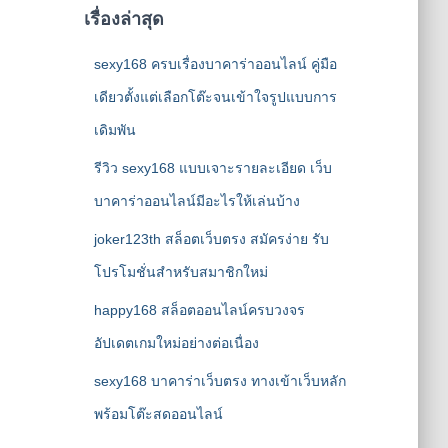
เรื่องล่าสุด
sexy168 ครบเรื่องบาคาร่าออนไลน์ คู่มือ
เดียวตั้งแต่เลือกโต๊ะจนเข้าใจรูปแบบการ
เดิมพัน
รีวิว sexy168 แบบเจาะรายละเอียด เว็บ
บาคาร่าออนไลน์มีอะไรให้เล่นบ้าง
joker123th สล็อตเว็บตรง สมัครง่าย รับ
โปรโมชั่นสำหรับสมาชิกใหม่
happy168 สล็อตออนไลน์ครบวงจร
อัปเดตเกมใหม่อย่างต่อเนื่อง
sexy168 บาคาร่าเว็บตรง ทางเข้าเว็บหลัก
พร้อมโต๊ะสดออนไลน์