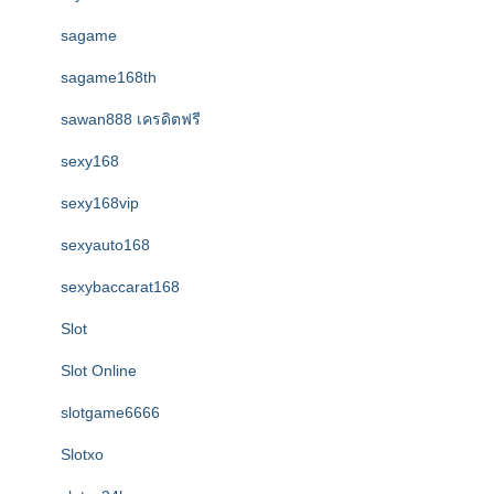
sagame
sagame168th
sawan888 เครดิตฟรี
sexy168
sexy168vip
sexyauto168
sexybaccarat168
Slot
Slot Online
slotgame6666
Slotxo