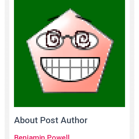
About Post Author
Benjamin Powell