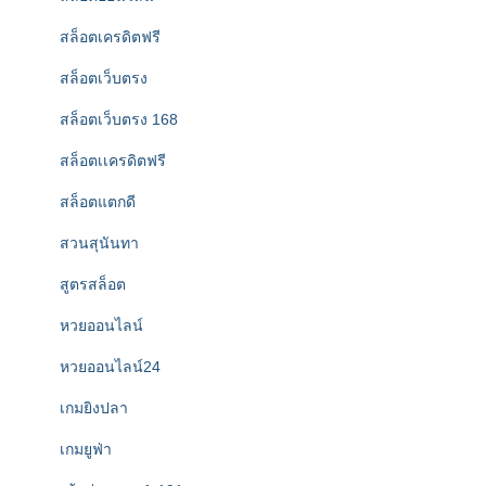
สล็อตเครดิตฟรี
สล็อตเว็บตรง
สล็อตเว็บตรง 168
สล็อตเเครดิตฟรี
สล็อตแตกดี
สวนสุนันทา
สูตรสล็อต
หวยออนไลน์
หวยออนไลน์24
เกมยิงปลา
เกมยูฟ่า