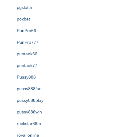
pgslotth
pokbet
PunPro66
PunPro777
puntaek66
puntaek77
Pussy888
pussy888fun
pussy888play
pussy888win
rockstar66m
royal online