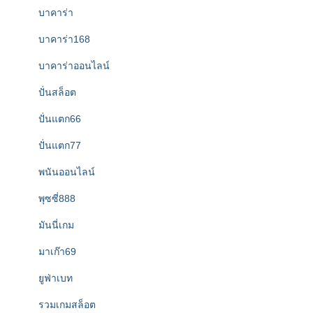
บาคาร่า
บาคาร่า168
บาคาร่าออนไลน์
ปั่นสล็อต
ปั่นแตก66
ปั่นแตก77
พนันออนไลน์
พุซซี่888
มันนี่เกม
มาเก๊า69
ยูฟ่าเบท
รวมเกมสล็อต