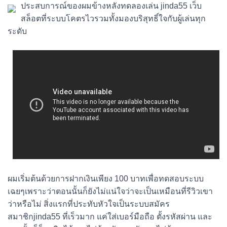
ประสบการณ์ของผมข้างหลังทดลองเล่น jinda55 เว็บ
สล็อตที่ระบบโคตรไวรวมทั้งมองบริสุทธิ์ใจกับผู้เล่นทุก
ระดับ
ผมเริ่มต้นด้วยการฝากเงินเพียง 100 บาทเพื่อทดสอบระบบ
เฉยๆเพราะว่าตอนนั้นก็ยังไม่แน่ใจว่าจะเป็นเหมือนที่รีวิวเขา
ว่าหรือไม่ สิ่งแรกที่ประทับหัวใจเป็นระบบสมัคร
สมาชิกjinda55 ที่เร็วมาก แค่ใส่เบอร์มือถือ ตั้งรหัสผ่าน และ