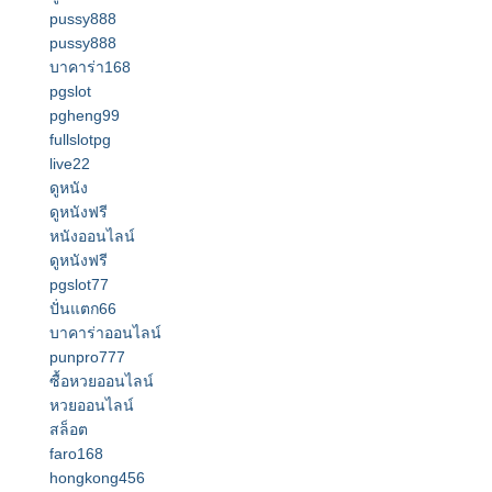
pussy888
pussy888
บาคาร่า168
pgslot
pgheng99
fullslotpg
live22
ดูหนัง
ดูหนังฟรี
หนังออนไลน์
ดูหนังฟรี
pgslot77
ปั่นแตก66
บาคาร่าออนไลน์
punpro777
ซื้อหวยออนไลน์
หวยออนไลน์
สล็อต
faro168
hongkong456