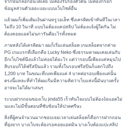
จากนั้นก็ล็อกอินได้เลย ไม่ต้องรับรองตัวตน ไม่ต้องกรอก
ข้อมูลส่วนตัวเยอะแยะแบบเว็บไซต์อื่น
แล้วผมก็เพิ่มเติมเงินผ่านทรูวอเล็ท ซึ่งเครดิตเข้าทันทีในเวลา
ไม่ถึง 10 วินาที แบบไม่ต้องแคปสลิป ไม่ต้องแจ้งผู้ใดกัน ไม่
ต้องคอยแอดไม่นการันตีอะไรทั้งหมด
ภายหลังได้เครดิตมา ผมก็เริ่มเล่นสล็อต เกมสล็อตจากค่าย
PG เกมแรกที่เลือกคือ Lucky Neko ซึ่งธรรมดาผมเคยเล่นกับ
อีกเว็บไซต์นึงแล้วไม่ค่อยได้อะไร แต่ว่ารอบนี้เพียงแค่หมุนไป
สิบรอบก็ได้ฟรีสปินแล้ว รวมทั้งในรอบฟรีสปินก็แตกไปถึง
1,200 บาท ในขณะที่เบทเพียงแค่ 4 บาทต่อรอบเพียงแค่นั้น
ตรงนี้แหละที่ทำให้ผมเริ่มมีความคิดว่าเว็บแห่งนี้มันบางครั้ง
อาจจะไม่ได้มาเล่นๆ
ระบบฝากถอนของเว็บ jinda55 เร็วทันใจแบบไม่ต้องง้อแอดไม่
นและไม่มีขั้นตอนที่ซับซ้อนให้ปวดศรีษะ
สิ่งที่ผู้คนจำนวนมากชอบเจอเวลาเล่นสล็อตก็คือการฝากถอน
ที่ยุ่งยาก บางเว็บจะต้องรอคอยแอดมิน บางเว็บต้องแปะสลิป