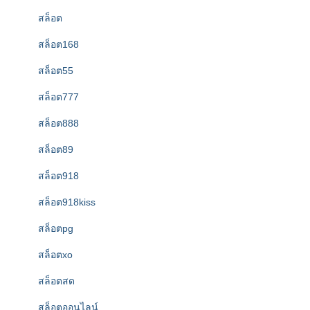
สล็อต
สล็อต168
สล็อต55
สล็อต777
สล็อต888
สล็อต89
สล็อต918
สล็อต918kiss
สล็อตpg
สล็อตxo
สล็อตสด
สล็อตออนไลน์