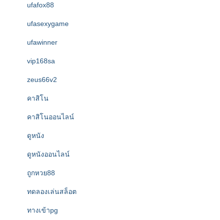
ufafox88
ufasexygame
ufawinner
vip168sa
zeus66v2
คาสิโน
คาสิโนออนไลน์
ดูหนัง
ดูหนังออนไลน์
ถูกหวย88
ทดลองเล่นสล็อต
ทางเข้าpg