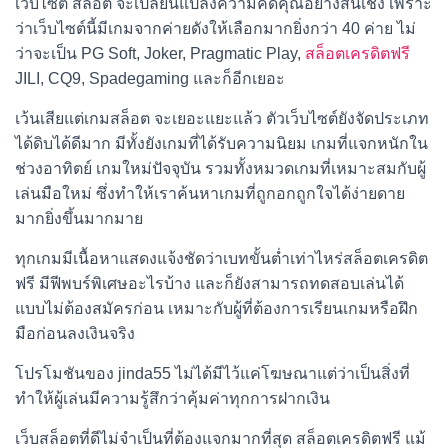
เว็บไซต์ สล็อต จะเปลี่ยนแปลงความคิดคุณอย่างสิ้นเชิง เพราะ
ว่าเว็บไซต์นี้มีเกมจากค่ายดังให้เลือกมากยิ่งกว่า 40 ค่าย ไม่
ว่าจะเป็น PG Soft, Joker, Pragmatic Play,
สล็อตเครดิตฟรี
JILI, CQ9, Spadegaming และก็อีกเยอะ
เว้นเสียแต่เกมสล็อต จะเยอะแยะแล้ว ตัวเว็บไซต์ยังจัดประเภท
ได้ดิบได้ดีมาก มีทั้งยังเกมที่ได้รับความนิยม เกมที่แจกหนักใน
ช่วงอาทิตย์ เกมใหม่ปัจจุบัน รวมทั้งหมวดเกมที่เหมาะสมกับผู้
เล่นมือใหม่ ซึ่งทำให้เราค้นหาเกมที่ถูกอกถูกใจได้ง่ายดาย
มากยิ่งขึ้นมากมาย
ทุกเกมมีเนื้อหาแสดงแจ้งชัดว่าเบทขั้นต่ำเท่าไหร่สล็อตเครดิต
ฟรี มีฟีพบร์พิเศษอะไรบ้าง และก็ยังสามารถทดสอบเล่นได้
แบบไม่ต้องสมัครก่อน เหมาะกับผู้ที่ต้องการเรียนเกมหรือฝึก
มือก่อนลงเงินจริง
โปรโมชันของ jinda55 ไม่ได้มีไว้แค่โฆษณาแต่ว่าเป็นสิ่งที่
ทำให้ผู้เล่นมีความรู้สึกว่าคุ้มค่าทุกการฝากเงิน
เว็บสล็อตที่ดีไม่จำเป็นที่ต้องแจกมากที่สุด สล็อตเครดิตฟรี แม้