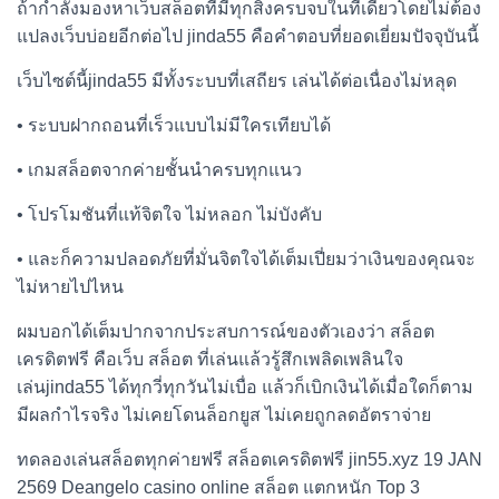
ถ้ากำลังมองหาเว็บสล็อตที่มีทุกสิ่งครบจบในที่เดียวโดยไม่ต้อง
แปลงเว็บบ่อยอีกต่อไป jinda55 คือคำตอบที่ยอดเยี่ยมปัจจุบันนี้
เว็บไซต์นี้jinda55 มีทั้งระบบที่เสถียร เล่นได้ต่อเนื่องไม่หลุด
• ระบบฝากถอนที่เร็วแบบไม่มีใครเทียบได้
• เกมสล็อตจากค่ายชั้นนำครบทุกแนว
• โปรโมชันที่แท้จิตใจ ไม่หลอก ไม่บังคับ
• และก็ความปลอดภัยที่มั่นจิตใจได้เต็มเปี่ยมว่าเงินของคุณจะ
ไม่หายไปไหน
ผมบอกได้เต็มปากจากประสบการณ์ของตัวเองว่า สล็อต
เครดิตฟรี คือเว็บ สล็อต ที่เล่นแล้วรู้สึกเพลิดเพลินใจ
เล่นjinda55 ได้ทุกวี่ทุกวันไม่เบื่อ แล้วก็เบิกเงินได้เมื่อใดก็ตาม
มีผลกำไรจริง ไม่เคยโดนล็อกยูส ไม่เคยถูกลดอัตราจ่าย
ทดลองเล่นสล็อตทุกค่ายฟรี สล็อตเครดิตฟรี jin55.xyz 19 JAN
2569 Deangelo casino online สล็อต แตกหนัก Top 3