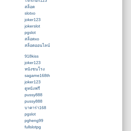
โจ๊กเกอร์123
สล็อต
slotxo
joker123
jokerslot
pgslot
สล็อตxo
สล็อตออนไลน์
918kiss
joker123
หนังชนโรง
sagame168th
joker123
ดูหนังฟรี
pussy888
pussy888
บาคาร่า168
pgslot
pgheng99
fullslotpg