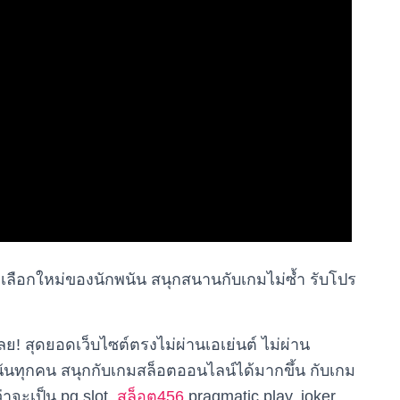
วเลือกใหม่ของนักพนัน สนุกสนานกับเกมไม่ซ้ำ รับโปร
ย! สุดยอดเว็บไซต์ตรงไม่ผ่านเอเย่นต์ ไม่ผ่าน
กพนันทุกคน สนุกกับเกมสล็อตออนไลน์ได้มากขึ้น กับเกม
ว่าจะเป็น pg slot,
สล็อต456
pragmatic play, joker