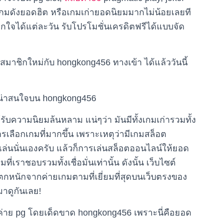
กมดังยอดฮิต หรือเกมเก่ายอดนิยมมากไม่น้อยเลยที
กใจได้แต่ละวัน รับโปรโมชั่นเครดิตฟรีได้แบบจัด
มาชิกใหม่กับ hongkong456 ทางเข้า ได้แล้ววันนี้
น่าสนใจบน hongkong456
รับความนิยมล้นหลาม แน่ๆว่า มันมีทั้งเกมเก่ารวมทั้ง
รเลือกเกมที่มากขึ้น เพราะเหตุว่ามีเกมสล็อต
เล่นนั่นเองครับ แล้วก็การเล่นสล็อตออนไลน์ให้ยอด
่เราชอบรวมทั้งเชื่อมั่นเท่านั้น ดังนั้น เว็บไซต์
นักจากค่ายเกมตามที่เยี่ยมที่สุดบนเว็บตรงของ
าดูกันเลย!
กค่าย pg โดยเด็ดขาด hongkong456 เพราะนี่คือยอด