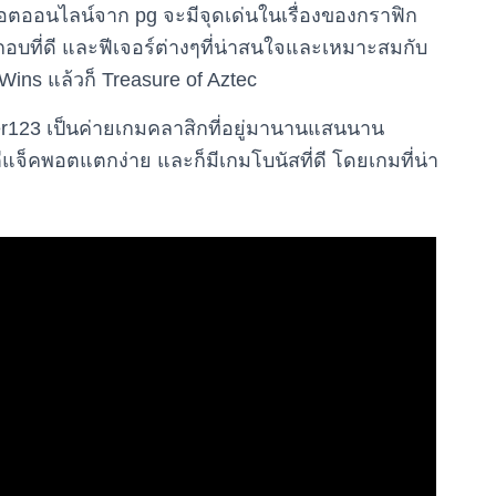
็อตออนไลน์จาก pg จะมีจุดเด่นในเรื่องของกราฟิก
อบที่ดี และฟีเจอร์ต่างๆที่น่าสนใจและเหมาะสมกับ
Wins แล้วก็ Treasure of Aztec
oker123 เป็นค่ายเกมคลาสิกที่อยู่มานานแสนนาน
จ็คพอตแตกง่าย และก็มีเกมโบนัสที่ดี โดยเกมที่น่า