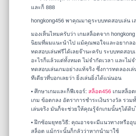
และก็ 888
hongkong456 พาคุณมาดูระบบทดสอบเล่น เล่
มองเห็นไหมครับว่า เกมสล็อตจาก hongkon
นิยมที่ผมแนะนำไป แม้คุณพอใจและอยากลอง
ทดสอบเล่นฟรีได้เลยจ๊านะครับ ระบบทดสอบเล
อะไรก็แล้วแต่ทั้งหมด ไม่จำกัดเวลา และไม่
ทดสอบเล่นเกมอย่างแท้จริง ซึ่งการทดลองเล่
ทีเดียวที่บอกเลยว่า ยิ่งเล่นยิ่งได้แน่นอน
• ศึกษาเกมและก็ฟีเจอร์:
สล็อต456
เกมสล็อตแ
เกม ข้อตกลง อัตราการชำระเงินรางวัล รวมทั้
เล่นจริง มันก็จะช่วยให้คุณรู้จักเกมนั้นๆได้ดิบไ
• ฝึกซ้อมยุทธวิธี: คุณอาจจะมีแนวทางหรืออ
สล็อต แม้กระนั้นก็กลัวว่าหากนำมาใช้