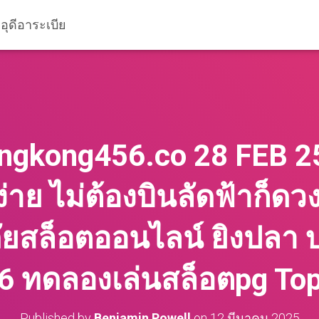
ุดีอาระเบีย
ngkong456.co 28 FEB 25
่าย ไม่ต้องบินลัดฟ้าก็ดวง
ยสล็อตออนไลน์ ยิงปลา 
 ทดลองเล่นสล็อตpg Top 
Published by
Benjamin Powell
on
12 มีนาคม 2025