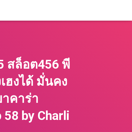
 สล็อต456 พี
เฮงได้ มั่นคง
บาคาร่า
58 by Charli