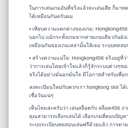
ในการเล่นเกมอันที่จริงแล้วจะเล่นเสีย ก็มา
ได้เหมือนกันครับผม
• เทียบความแตกต่างของเกม: Hongkong456 
บอกไป แม้กระทั้งเกมจากค่ายเกมเดียวกันยัง
เหมือนกันของเกมเหล่านั้นให้เจอ ระบบทดสอบ
• สร้างความแน่ใจ: Hongkong456 จริงอยู่ที่ว่
ว่าการเล่นโดยเข้าใจแล้วก็รู้จักระบบต่างๆข
จริงได้อย่างมั่นอกมั่นใจ มีโอกาสสำหรับเพื่อ
ลงทะเบียนใหม่กับพวกเรา hongkong slot ได้แล้
เชื่อวันแน่ๆ
เห็นไหมล่ะครับว่า เล่นสล็อตกับ สล็อต456 ง
คุณสามารถเลือกเล่นได้ เลือกเกมที่ตอบปัญหาจ
ระบบระเบียบทดสอบเล่นฟรีด้วยแล้ว การตามหา