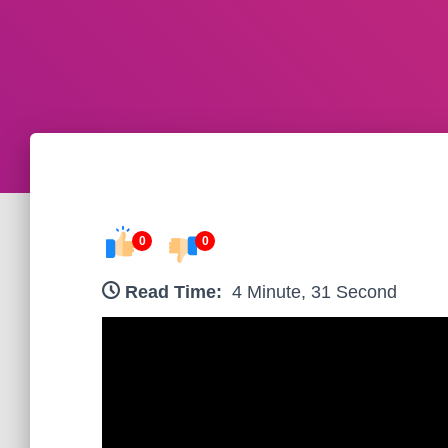
0
0
Read Time:
4 Minute, 31 Second