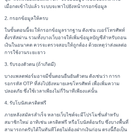
เมื่อกดเข้าไปแล้ว ระบบจะพาไปยังหน้ากรอกข้อมูล
2. กรอกข้อมูลให้ครบ
ในขั้นตอนนี้จะให้กรอกข้อมูลรากฐาน ดังเช่น เบอร์โทรศัพท์
ตั้งรหัสผ่าน รวมทั้งบางเว็บอาจให้เพิ่มข้อมูลบัญชีสำหรับถอน
เงินในอนาคต ควรจะตรวจสอบให้ถูกต้อง ด้วยเหตุว่าส่งผลต่อ
การใช้งานระยะยาว
3. รับรองตัวตน (ถ้าเกิดมี)
บางแพลตฟอร์มอาจมีขั้นตอนยืนยันตัวตน ดังเช่นว่า การก
รอกรหัส OTP ที่ส่งไปยังหมายเลขโทรศัพท์ เพื่อเพิ่มความ
ปลอดภัย ซึ่งใช้เวลาเพียงไม่กี่วินาทีเพียงแค่นั้น
4. รับโบนัสเครดิตฟรี
ภายหลังสมัครสำเร็จ หลายเว็บไซต์จะมีโปรโมชั่นสำหรับ
สมาชิกใหม่ อาทิเช่น เครดิตฟรี หรือโบนัสต้อนรับ ซึ่งบางพื้นที่
สามารถกดรับได้ในทันทีโดยไม่ต้องฝากเงินก่อน ตรงนี้ถือเป็น