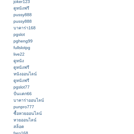
joker123
ดูหนังฟรี
pussy888
pussy888
บาคาร่า168
pgslot
pgheng99
fullslotpg
live22
ดูหนัง
ดูหนังฟรี
หนังออนไลน์
ดูหนังฟรี
pgslot77
ปั่นแตก66
บาคาร่าออนไลน์
punpro777
ซื้อหวยออนไลน์
หวยออนไลน์
สล็อต
faro168