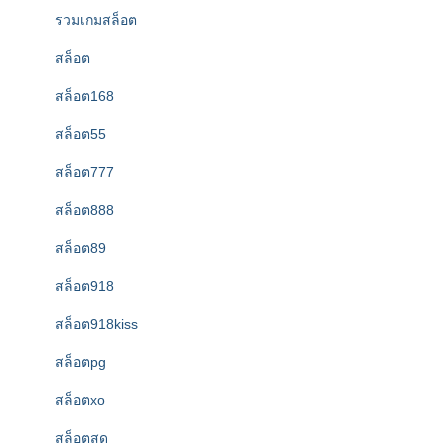
รวมเกมสล็อต
สล็อต
สล็อต168
สล็อต55
สล็อต777
สล็อต888
สล็อต89
สล็อต918
สล็อต918kiss
สล็อตpg
สล็อตxo
สล็อตสด