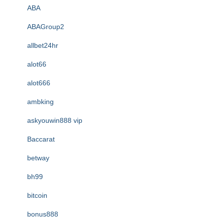
ABA
ABAGroup2
allbet24hr
alot66
alot666
ambking
askyouwin888 vip
Baccarat
betway
bh99
bitcoin
bonus888