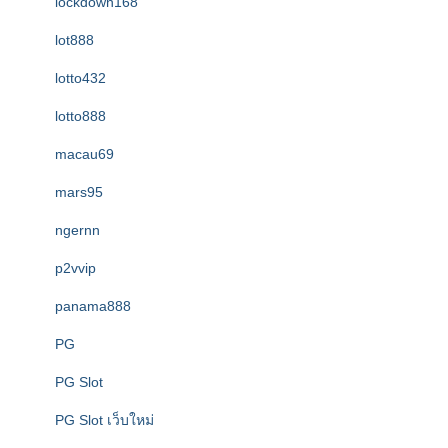
lockdown168
lot888
lotto432
lotto888
macau69
mars95
ngernn
p2vvip
panama888
PG
PG Slot
PG Slot เว็บใหม่