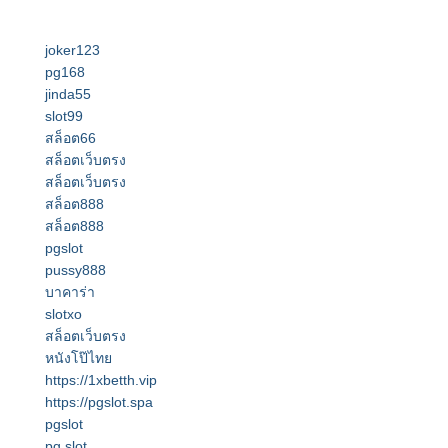
า
สำ
joker123
ห
pg168
รั
jinda55
บ
slot99
:
สล็อต66
สล็อตเว็บตรง
สล็อตเว็บตรง
สล็อต888
สล็อต888
pgslot
pussy888
บาคาร่า
slotxo
สล็อตเว็บตรง
หนังโป๊ไทย
https://1xbetth.vip
https://pgslot.spa
pgslot
pg slot