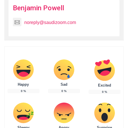
Benjamin Powell
noreply@saudizoom.com
Happy
Sad
Excited
0
%
0
%
0
%
Sleepy
Angry
Surprise