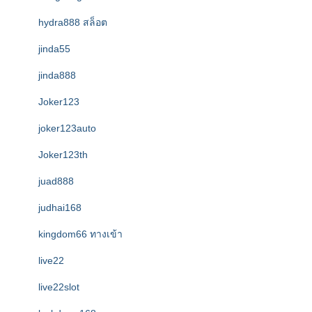
hydra888 สล็อต
jinda55
jinda888
Joker123
joker123auto
Joker123th
juad888
judhai168
kingdom66 ทางเข้า
live22
live22slot