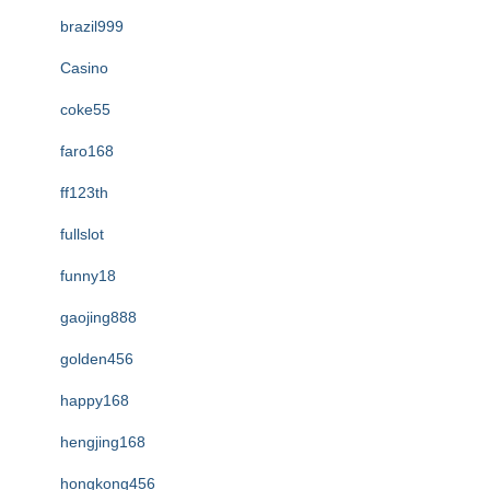
brazil999
Casino
coke55
faro168
ff123th
fullslot
funny18
gaojing888
golden456
happy168
hengjing168
hongkong456