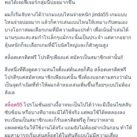
พอได้เจอฟีเจอร์กลุ่มนี้บ่อยมากขึ้น
ผมก็เริ่มจับทางได้ว่าเกมแบบไหนจ่ายหนัก jinda55 เกมแบบ
ไหนจ่ายบ่อยมาก แล้วก็ควรเล่นแบบไหนให้เหมาะกับตนเอง
บางโอกาสผมเลือกเกมที่มีความผันแปรต่ำ เพื่อเน้นย้ำเล่นได้
นานๆและสะสมกำไรเล็กๆแม้กระนั้นเป็นประจำ แต่หากอยาก
ลุ้นหนักก็จะเลือกเกมที่มีโบนัสใหญ่และก็ตัวคูณสูง
สล็อตเครดิตฟรี โปรดีๆเพียงแค่ สมัครเป็นสมาชิกเท่านั้น!!
สิ่งหนึ่งที่ดึงดูดความสนใจตั้งแต่ต้นเลยก็คือ สล็อตเครดิตฟรี
โปรดีๆแค่สมัครสมาชิกเพียงแค่นั้น ซึ่งต้องบอกตามตรงว่ามัน
เป็นจุดกำเนิดที่ทำให้ผมกล้าลองเล่นเพิ่มขึ้นเรื่อยๆแบบไม่ต้อง
ลังเล
สล็อต55
โปรโมชั่นอย่างงี้อาจจะเป็นไปได้ว่าจะมีเงื่อนไขสลับ
ซับซ้อน หรือบางทีอาจจะมิได้ใช้จริง แต่พอใช้ได้ทดลองลง
ทะเบียนเป็นสมาชิกและก็รับเครดิตฟรีดู ก็พบว่าหลาย
แพลตฟอร์มให้ใช้งานได้จริง แถมยังไม่ต้องฝากเงินก่อน ทำให้
ผมสามารถเริ่มเล่นสล็อตได้ในทันทีแบบไม่มีความเสี่ยง