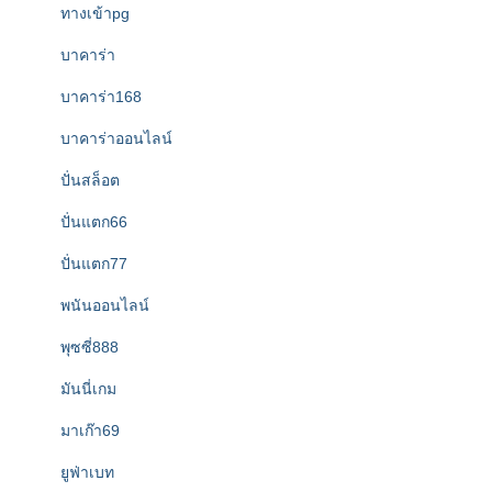
ทางเข้าpg
บาคาร่า
บาคาร่า168
บาคาร่าออนไลน์
ปั่นสล็อต
ปั่นแตก66
ปั่นแตก77
พนันออนไลน์
พุซซี่888
มันนี่เกม
มาเก๊า69
ยูฟ่าเบท