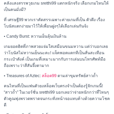
คลังแสงสรรพวุธเกม sretthi99 แตกหนักจริง เลือกเกมไหนให้
เป็นคนมั่งมี?
ที่ เศรษฐี99 พวกเราคัดสรรเฉพาะค่ายเกมที่เป็น ตัวตึง เรื่อง
โบนัสแตกง่ายมาไว้ให้เพื่อนฝูงๆได้เลือกเล่นกันจ้ะ
• Candy Burst: หวานเย็นลุ้นเงินล้าน
เกมยอดฮิตที่ภาพสวยแจ่มใสเสมือนขนมหวาน แต่ว่าบอกเลย
ว่าโบนัสไม่หวานเย็นนะคะ! แจ็คพอตแตกทีเป็นสั่นสะเทือน
กระเป๋าตังค์ เป็นเกมที่เหมาะมากกับการเล่นบนโทรศัพท์มือ
ถือเพราะว่าสีสันจึ้งตามาก
• Treasures of Aztec:
สล็อต99
ตามล่าขุมทรัพย์สาวถ้ำ
คนไหนที่เป็นแฟนตัวยงสล็อตเว็บตรงจำเป็นต้องรู้จักเกมนี้!
“สาวถ้ำ” ในเวอร์ชั่น sretthi99 บอกเลยว่าจ่ายหนักกว่าที่ไหนๆ
ตัวคูณพุ่งพรวดพราดจนกระทั่งหน้าจอแทบค้างด้วยความโชค
ดี