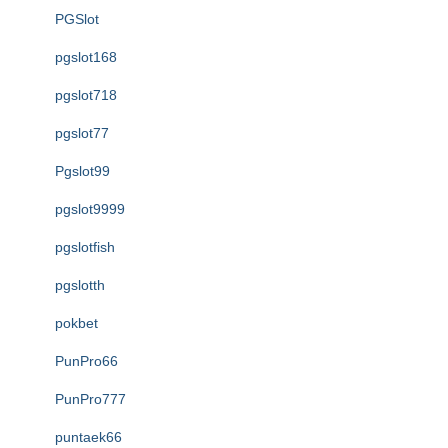
PGSlot
pgslot168
pgslot718
pgslot77
Pgslot99
pgslot9999
pgslotfish
pgslotth
pokbet
PunPro66
PunPro777
puntaek66