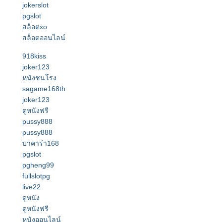
jokerslot
pgslot
สล็อตxo
สล็อตออนไลน์
918kiss
joker123
หนังชนโรง
sagame168th
joker123
ดูหนังฟรี
pussy888
pussy888
บาคาร่า168
pgslot
pgheng99
fullslotpg
live22
ดูหนัง
ดูหนังฟรี
หนังออนไลน์