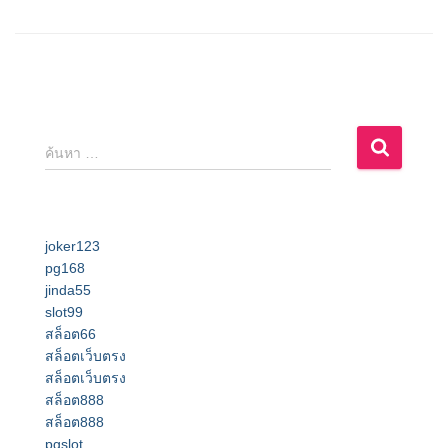
ค้
ค้นหา …
น
ห
า
สำ
joker123
ห
pg168
รั
jinda55
บ
slot99
:
สล็อต66
สล็อตเว็บตรง
สล็อตเว็บตรง
สล็อต888
สล็อต888
pgslot