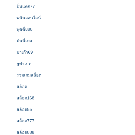
ปั่นแตก77
พนันออนไลน์
พุซซี่888
มันนี่เกม
มาเก๊า69
ยูฟ่าเบท
รวมเกมสล็อต
สล็อต
สล็อต168
สล็อต55
สล็อต777
สล็อต888