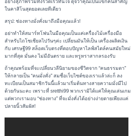
อย่างสุภาพรวมทั้งรวดเร็วทันใจ ดุจว่าคุณเป็นแขกคนสำคัญ
ในคาสิโนสุดยอดเลยทีเดียว
สรุป: ช่องทางมั่งคั่งมาถึงมือคุณแล้ว!
อย่าทำให้สมาร์ทโฟนในมือคุณเป็นแค่เครื่องไม้เครื่องมือ
สำหรับไถโซเชียลไปวันๆค่ะ เปลี่ยนมันให้เป็น เครื่องผลิตเงิน
กับ เศรษฐี99 สล็อตเว็บตรงที่ตอบปัญหาไลฟ์สไตล์คนสมัยใหม่
มากที่สุด มั่นคง ไม่มีอันตราย และหรูหราสากลรองรับ
ถ้าคุณพร้อมที่จะเปลี่ยนวลีนิยามของชีวิตจาก “คนธรรมดา”
ให้กลายเป็น “คนมั่งคั่ง” สมชื่อเว็บไซต์ของเราแล้วล่ะก็ ลง
ทะเบียนเป็นสมาชิกวันนี้แล้วมาเริ่มต้นทางสายความมั่งมีไป
ด้วยกันนะคะ เพราะที่ sretthi99 พวกเรามิได้แค่ให้คุณเล่นเกม
แต่พวกเรามอบ “ช่องทาง” ที่จะมั่งคั่งได้อย่างง่ายดายเพียงแค่
ปลายนิ้วสัมผัส!