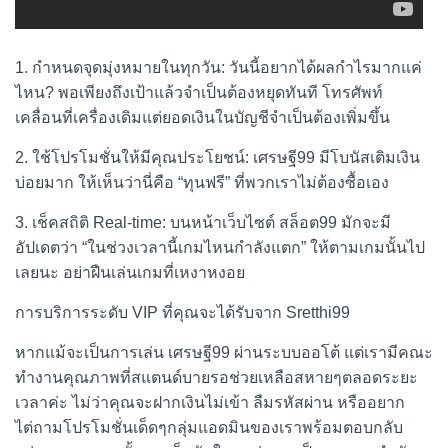
1. กำหนดจุดมุ่งหมายในทุกวัน: วันนี้อยากได้ผลกำไรมากแค่
ไหน? พอเพียงถึงเป้าแล้วจำเป็นต้องหยุดทันที โทรศัพท์
เคลื่อนที่เครื่องเดิมแต่ยอดเงินในบัญชีจำเป็นต้องเพิ่มขึ้น
2. ใช้โปรโมชั่นให้มีคุณประโยชน์: เศรษฐี99 มีโบนัสเติมเงิน
บ่อยมาก ให้เห็นว่านี่คือ “ทุนฟรี” ที่พวกเราไม่ต้องซื้อเอง
3. เช็คสถิติ Real-time: บนหน้าเว็บไซต์ สล็อต99 มักจะมี
อัปเดตว่า “ในช่วงเวลานี้เกมไหนกำลังแตก” ให้ตามเกมนั้นไป
เลยนะ อย่าฝืนเล่นเกมที่เหงาหงอย
การบริการระดับ VIP ที่คุณจะได้รับจาก Sretthi99
หากแม้จะเป็นการเล่น เศรษฐี99 ผ่านระบบออโต้ แต่เรามีคณะ
ทำงานคุณภาพที่สแตนด์บายรอช่วยเหลือสหายๆตลอดระยะ
เวลาค่ะ ไม่ว่าคุณจะฝากเงินไม่เข้า ลืมรหัสผ่าน หรืออยาก
ไต่ถามโปรโมชั่นเด็ดๆกลุ่มแอดมินของเราพร้อมตอบกลับ