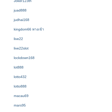
Joker123th
juad888
judhai168
kingdom66 ทางเข้า
live22
live22slot
lockdown168
lot888
lotto432
lotto888
macau69
mars95