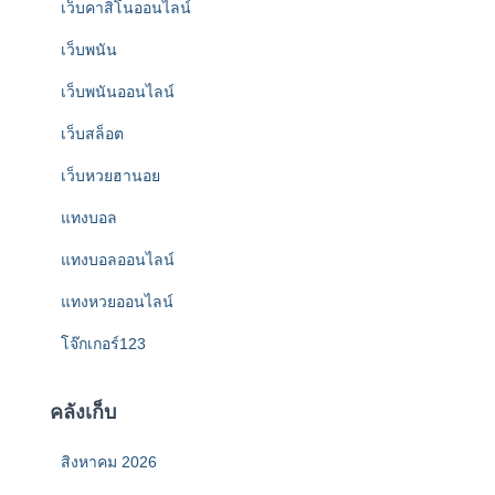
เว็บคาสิโนออนไลน์
เว็บพนัน
เว็บพนันออนไลน์
เว็บสล็อต
เว็บหวยฮานอย
แทงบอล
แทงบอลออนไลน์
แทงหวยออนไลน์
โจ๊กเกอร์123
คลังเก็บ
สิงหาคม 2026