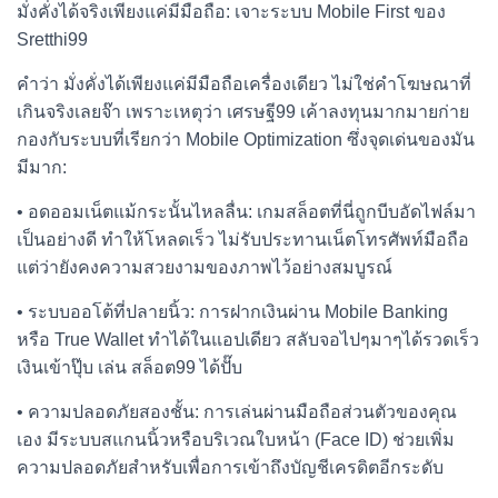
มั่งคั่งได้จริงเพียงแค่มีมือถือ: เจาะระบบ Mobile First ของ
Sretthi99
คำว่า มั่งคั่งได้เพียงแค่มีมือถือเครื่องเดียว ไม่ใช่คำโฆษณาที่
เกินจริงเลยจ๊า เพราะเหตุว่า เศรษฐี99 เค้าลงทุนมากมายก่าย
กองกับระบบที่เรียกว่า Mobile Optimization ซึ่งจุดเด่นของมัน
มีมาก:
• อดออมเน็ตแม้กระนั้นไหลลื่น: เกมสล็อตที่นี่ถูกบีบอัดไฟล์มา
เป็นอย่างดี ทำให้โหลดเร็ว ไม่รับประทานเน็ตโทรศัพท์มือถือ
แต่ว่ายังคงความสวยงามของภาพไว้อย่างสมบูรณ์
• ระบบออโต้ที่ปลายนิ้ว: การฝากเงินผ่าน Mobile Banking
หรือ True Wallet ทำได้ในแอปเดียว สลับจอไปๆมาๆได้รวดเร็ว
เงินเข้าปุ๊บ เล่น สล็อต99 ได้ปั๊บ
• ความปลอดภัยสองชั้น: การเล่นผ่านมือถือส่วนตัวของคุณ
เอง มีระบบสแกนนิ้วหรือบริเวณใบหน้า (Face ID) ช่วยเพิ่ม
ความปลอดภัยสำหรับเพื่อการเข้าถึงบัญชีเครดิตอีกระดับ