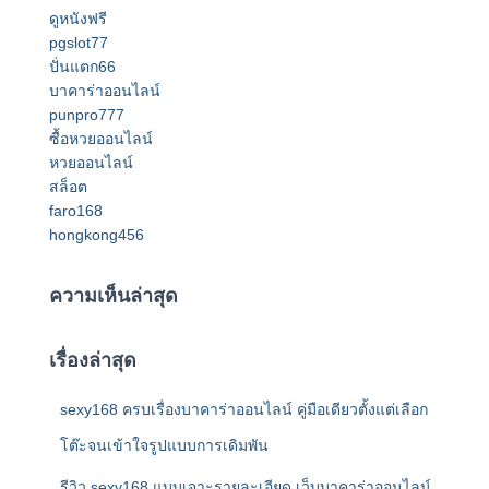
ดูหนังฟรี
pgslot77
ปั่นแตก66
บาคาร่าออนไลน์
punpro777
ซื้อหวยออนไลน์
หวยออนไลน์
สล็อต
faro168
hongkong456
ความเห็นล่าสุด
เรื่องล่าสุด
sexy168 ครบเรื่องบาคาร่าออนไลน์ คู่มือเดียวตั้งแต่เลือก
โต๊ะจนเข้าใจรูปแบบการเดิมพัน
รีวิว sexy168 แบบเจาะรายละเอียด เว็บบาคาร่าออนไลน์