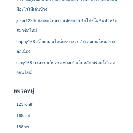
มีอะไรให้เล่นบ้าง
joker123th สล็อตเว็บตรง สมัครง่าย รับโปรโมชั่นสำหรับ
สมาชิกใหม่
happy168 สล็อตออนไลน์ครบวงจร อัปเดตเกมใหม่อย่าง
ต่อเนื่อง
sexy168 บาคาร่าเว็บตรง ทางเข้าเว็บหลัก พร้อมโต๊ะสด
ออนไลน์
หมวดหมู่
123lionth
168slot
188bet