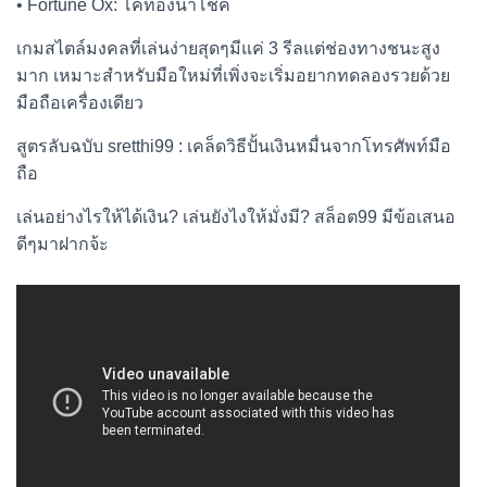
• Fortune Ox: โคทองนำโชค
เกมสไตล์มงคลที่เล่นง่ายสุดๆมีแค่ 3 รีลแต่ช่องทางชนะสูง
มาก เหมาะสำหรับมือใหม่ที่เพิ่งจะเริ่มอยากทดลองรวยด้วย
มือถือเครื่องเดียว
สูตรลับฉบับ sretthi99 : เคล็ดวิธีปั้นเงินหมื่นจากโทรศัพท์มือ
ถือ
เล่นอย่างไรให้ได้เงิน? เล่นยังไงให้มั่งมี? สล็อต99 มีข้อเสนอ
ดีๆมาฝากจ้ะ