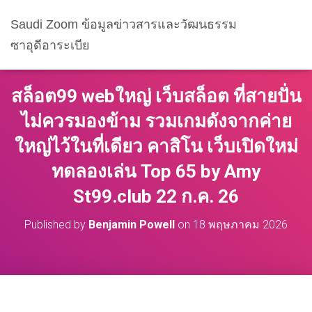
Saudi Zoom ข้อมูลข่าวสารและวัฒนธรรม
ซาอุดีอาระเบีย
สล็อต99 webใหญ่ เว็บสล็อต ที่สายปั่น
ไม่ควรมองข้าม รวมเกมดังจากค่าย
ใหญ่ไว้ในที่เดียว คาสิโน เว็บเปิดใหม่
ทดลองเล่น Top 65 by Amy
St99.club 22 ก.ค. 26
Published by
Benjamin Powell
on
18 พฤษภาคม 2026