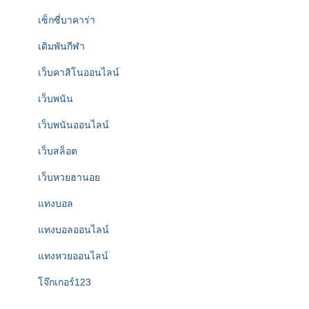
เซ็กซี่บาคาร่า
เดิมพันกีฬา
เว็บคาสิโนออนไลน์
เว็บพนัน
เว็บพนันออนไลน์
เว็บสล็อต
เว็บหวยฮานอย
แทงบอล
แทงบอลออนไลน์
แทงหวยออนไลน์
โจ๊กเกอร์123