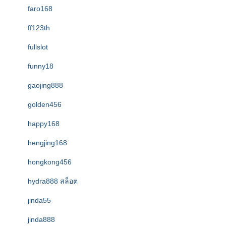
faro168
ff123th
fullslot
funny18
gaojing888
golden456
happy168
hengjing168
hongkong456
hydra888 สล็อต
jinda55
jinda888