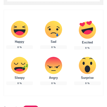
Happy
Sad
Excited
0
%
0
%
0
%
Sleepy
Angry
Surprise
0
%
0
%
0
%