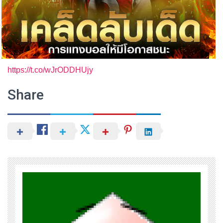
https://t.co/wJrODDHUjy
Share