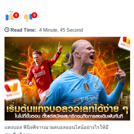
0
0
Read Time:
4 Minute, 45 Second
แทงบอล พินิจพิจารณาผลบอลออนไลน์อย่างไรให้มี