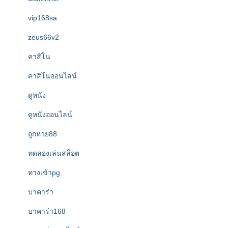
vip168sa
zeus66v2
คาสิโน
คาสิโนออนไลน์
ดูหนัง
ดูหนังออนไลน์
ถูกหวย88
ทดลองเล่นสล็อต
ทางเข้าpg
บาคาร่า
บาคาร่า168