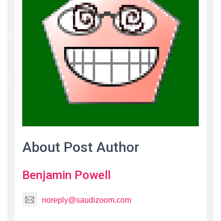
About Post Author
Benjamin Powell
noreply@saudizoom.com