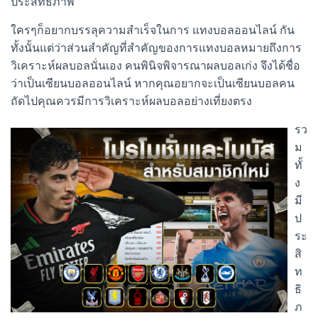
ประสิทธิภาพ
ใครๆก็อยากบรรลุความสำเร็จในการ แทงบอลออนไลน์ กัน
ทั้งนั้นแต่ว่าส่วนสำคัญที่สำคัญของการแทงบอลหมายถึงการ
วิเคราะห์ผลบอลนั่นเอง คนพินิจพิจารณาผลบอลเก่ง จึงได้ชื่อ
ว่าเป็นเซียนบอลออนไลน์ หากคุณอยากจะเป็นเซียนบอลคน
ถัดไปคุณควรมีการวิเคราะห์ผลบอลอย่างเที่ยงตรง
รว
ม
ทั้
ง
มี
ป
ระ
สิ
ท
ธิ
ภ