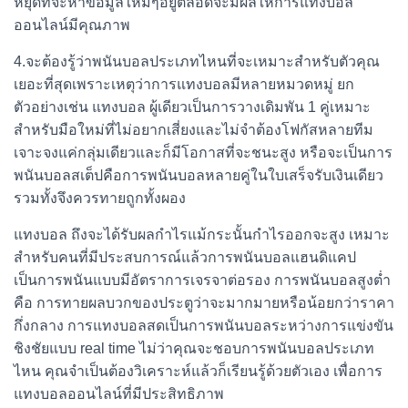
หยุดที่จะหาข้อมูลใหม่ๆอยู่ตลอดจะมีผลให้การแทงบอล
ออนไลน์มีคุณภาพ
4.จะต้องรู้ว่าพนันบอลประเภทไหนที่จะเหมาะสำหรับตัวคุณ
เยอะที่สุดเพราะเหตุว่าการแทงบอลมีหลายหมวดหมู่ ยก
ตัวอย่างเช่น แทงบอล ผู้เดียวเป็นการวางเดิมพัน 1 คู่เหมาะ
สำหรับมือใหม่ที่ไม่อยากเสี่ยงและไม่จำต้องโฟกัสหลายทีม
เจาะจงแค่กลุ่มเดียวและก็มีโอกาสที่จะชนะสูง หรือจะเป็นการ
พนันบอลสเต็ปคือการพนันบอลหลายคู่ในใบเสร็จรับเงินเดียว
รวมทั้งจึงควรทายถูกทั้งผอง
แทงบอล ถึงจะได้รับผลกำไรแม้กระนั้นกำไรออกจะสูง เหมาะ
สำหรับคนที่มีประสบการณ์แล้วการพนันบอลแฮนดิแคป
เป็นการพนันแบบมีอัตราการเจรจาต่อรอง การพนันบอลสูงต่ำ
คือ การทายผลบวกของประตูว่าจะมากมายหรือน้อยกว่าราคา
กึ่งกลาง การแทงบอลสดเป็นการพนันบอลระหว่างการแข่งขัน
ชิงชัยแบบ real time ไม่ว่าคุณจะชอบการพนันบอลประเภท
ไหน คุณจำเป็นต้องวิเคราะห์แล้วก็เรียนรู้ด้วยตัวเอง เพื่อการ
แทงบอลออนไลน์ที่มีประสิทธิภาพ