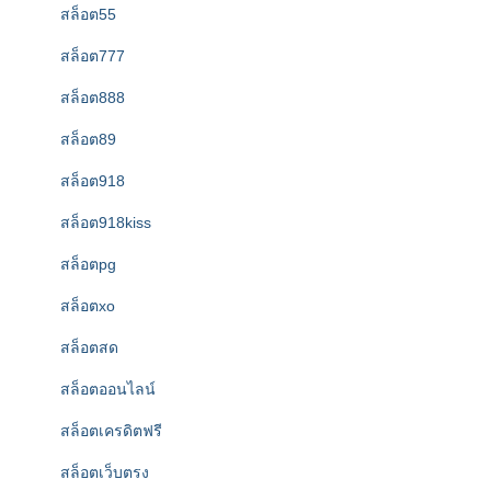
สล็อต55
สล็อต777
สล็อต888
สล็อต89
สล็อต918
สล็อต918kiss
สล็อตpg
สล็อตxo
สล็อตสด
สล็อตออนไลน์
สล็อตเครดิตฟรี
สล็อตเว็บตรง