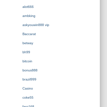
alot666
ambking
askyouwin888 vip
Baccarat
betway
bh99
bitcoin
bonus888
brazil999
Casino
coke55
faro168