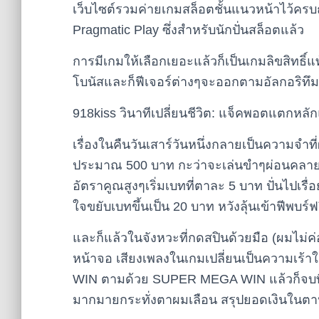
เว็บไซต์รวมค่ายเกมสล็อตชั้นแนวหน้าไว้ครบถ
Pragmatic Play ซึ่งสำหรับนักปั่นสล็อตแล้ว
การมีเกมให้เลือกเยอะแล้วก็เป็นเกมลิขสิทธิ์แ
โบนัสและก็ฟีเจอร์ต่างๆจะออกตามอัลกอริท
918kiss วินาทีเปลี่ยนชีวิต: แจ็คพอตแตกหลั
เรื่องในคืนวันเสาร์วันหนึ่งกลายเป็นความจำท
ประมาณ 500 บาท กะว่าจะเล่นขำๆผ่อนคลายห
อัตราคูณสูงๆเริ่มเบทที่ตาละ 5 บาท ปั่นไปเร
ใจขยับเบทขึ้นเป็น 20 บาท หวังลุ้นเข้าฟีพบร์ฟ
และก็แล้วในจังหวะที่กดสปินด้วยมือ (ผมไม่ค่
หน้าจอ เสียงเพลงในเกมเปลี่ยนเป็นความเร้าใ
WIN ตามด้วย SUPER MEGA WIN แล้วก็จบที
มากมายกระทั่งตาผมเลือน สรุปยอดเงินในตาน