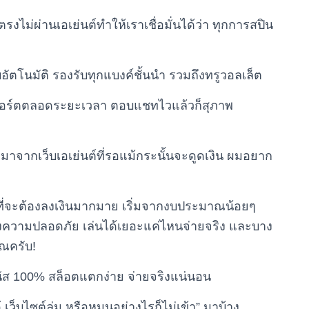
รงไม่ผ่านเอเย่นต์ทำให้เราเชื่อมั่นได้ว่า ทุกการสปิน
ล
อัตโนมัติ รองรับทุกแบงค์ชั้นนำ รวมถึงทรูวอลเล็ต
พพอร์ตตลอดระยะเวลา ตอบแชทไวแล้วก็สุภาพ
มาจากเว็บเอเย่นต์ที่รอแม้กระนั้นจะดูดเงิน ผมอยาก
ป็นที่จะต้องลงเงินมากมาย เริ่มจากงบประมาณน้อยๆ
่องความปลอดภัย เล่นได้เยอะแค่ไหนจ่ายจริง และบาง
ณครับ!
บนัส 100% สล็อตแตกง่าย จ่ายจริงแน่นอน
็บไซต์ล่ม หรือหมุนอย่างไรก็ไม่เข้า” มาบ้าง