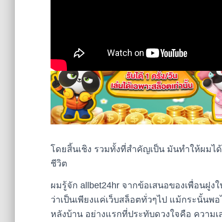
โดยสิ้นเชิง รวมทั้งที่สำคัญเป็น มันทำให้ผม
ชีวิต
ผมรู้จัก allbet24hr จากข้อเสนอของเพื่อนฝูงใ
ว่าเป็นเพียงแค่เว็บสล็อตทั่วๆไป แม้กระนั้
หลังบ้าน อย่างแรกที่ประทับดวงใจคือ ความเสถี