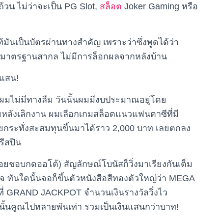
้วน ไม่ว่าจะเป็น PG Slot,
สล็อต
Joker Gaming หรือ
ท้มันเป็นบัตรผ่านทางสำคัญ เพราะว่าซึ่งพูดได้ว่า
ึมมาตรฐานสากล ไม่มีการล็อกผลจากหลังบ้าน
กแสน!
ี่ผมไม่มีทางลืม วันนั้นผมมีงบประมาณอยู่โดย
ลังเลิกงาน ผมเลือกเกมสล็อตแนวแฟนตาซีที่มี
ื่อยกระทั่งสะสมทุนขึ้นมาได้ราว 2,000 บาท เลยตกลง
รีสปิน
อยชอบกดออโต้) สัญลักษณ์โบนัสก็วิ่งมาเรียงกันเต็ม
จ ทันใดนั้นจอก็ขึ้นตัวหนังสือสีทองตัวใหญ่ว่า MEGA
่ GRAND JACKPOT จำนวนเงินรางวัลวิ่งไว
ั้นคูณไปหลายพันเท่า รวมเป็นเงินแสนกว่าบาท!