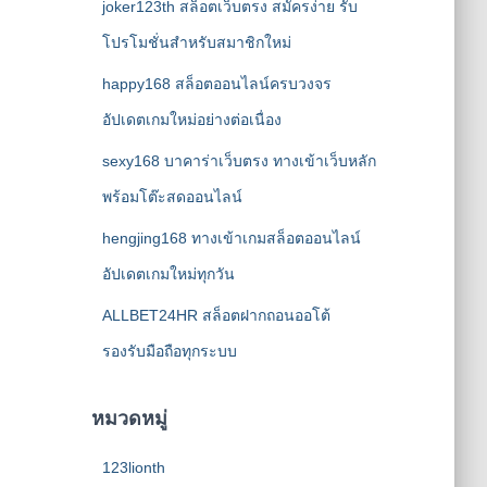
joker123th สล็อตเว็บตรง สมัครง่าย รับ
โปรโมชั่นสำหรับสมาชิกใหม่
happy168 สล็อตออนไลน์ครบวงจร
อัปเดตเกมใหม่อย่างต่อเนื่อง
sexy168 บาคาร่าเว็บตรง ทางเข้าเว็บหลัก
พร้อมโต๊ะสดออนไลน์
hengjing168 ทางเข้าเกมสล็อตออนไลน์
อัปเดตเกมใหม่ทุกวัน
ALLBET24HR สล็อตฝากถอนออโต้
รองรับมือถือทุกระบบ
หมวดหมู่
123lionth