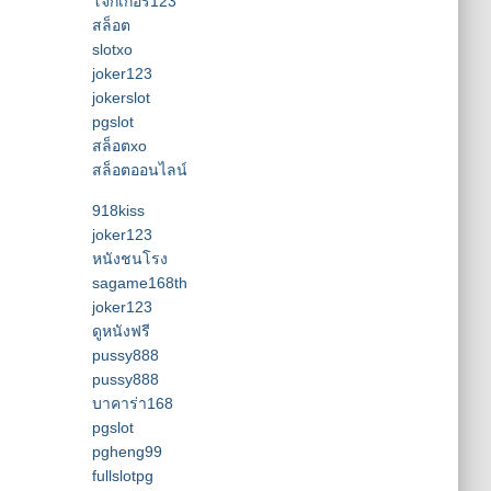
โจ๊กเกอร์123
สล็อต
slotxo
joker123
jokerslot
pgslot
สล็อตxo
สล็อตออนไลน์
918kiss
joker123
หนังชนโรง
sagame168th
joker123
ดูหนังฟรี
pussy888
pussy888
บาคาร่า168
pgslot
pgheng99
fullslotpg