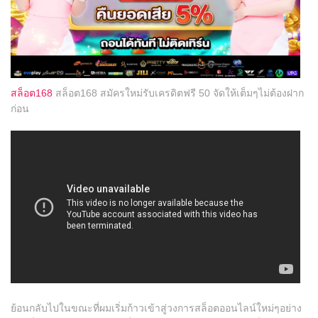
สล็อต168
สล็อต168 สมัครใหม่รับเครดิตฟรี 50 จัดให้เต็มๆไม่ต้องฝาก
ก่อน
ย้อนกลับไปในขณะที่ผมเริ่มก้าวเข้าสู่วงการสล็อตออนไลน์ใหม่ๆอย่าง