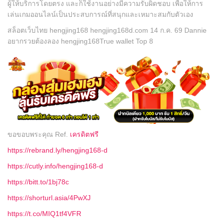
ผู้ให้บริการโดยตรง และก็ใช้งานอย่างมีความรับผิดชอบ เพื่อให้การ
เล่นเกมออนไลน์เป็นประสบการณ์ที่สนุกและเหมาะสมกับตัวเอง
สล็อตเว็บไทย hengjing168 hengjing168d.com 14 ก.ค. 69 Dannie
อยากรวยต้องลอง hengjing168True wallet Top 8
ขอขอบพระคุณ Ref.
เครดิตฟรี
https://rebrand.ly/hengjing168-d
https://cutly.info/hengjing168-d
https://bitt.to/1bj78c
https://shorturl.asia/4PwXJ
https://t.co/MIQ1tf4VFR