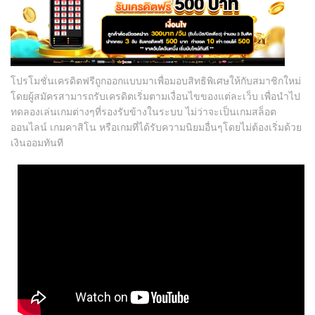
โปรโมชั่นเครดิตฟรีถูกออกแบบมาเพื่อมอบสิทธิพิเศษให้กับสมาชิกใหม่
โดยผู้สมัครสามารถรับเครดิตเริ่มตามเงื่อนไขของแต่ละเว็บ เพื่อนำไป
ทดลองเล่นเกมต่างๆที่รองรับข้างในระบบ ไม่ว่าจะเป็นเกมสล็อต
ออนไลน์ เกมคาสิโน หรือเกมที่ได้รับความนิยมอื่นๆโดยไม่ต้องเริ่มด้วย
เงินออมทันที