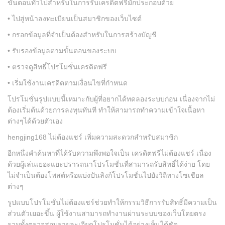
ขั้นตอนทั่วไปสำหรับในการรับเครดิตฟรีมักประกอบด้วย
• ไปสู่หน้าลงทะเบียนเป็นสมาชิกของเว็บไซต์
• กรอกข้อมูลที่จำเป็นต้องสำหรับในการสร้างบัญชี
• รับรองข้อมูลตามขั้นตอนของระบบ
• ตรวจดูสิทธิ์โปรโมชั่นเครดิตฟรี
• เริ่มใช้งานเครดิตตามเงื่อนไขที่กำหนด
โปรโมชั่นรูปแบบนี้เหมาะกับผู้ที่อยากได้ทดลองระบบก่อน เนื่องจากไม่
ต้องเริ่มต้นด้วยการลงทุนทันที ทำให้สามารถทำความเข้าใจเนื้อหา
ต่างๆได้ด้วยตัวเอง
hengjing168 ไม่ต้องแชร์ เพิ่มความสะดวกสำหรับสมาชิก
อีกหนึ่งคำค้นหาที่ได้รับความพึงพอใจเป็น เครดิตฟรีไม่ต้องแชร์ เนื่อง
ด้วยผู้เล่นเยอะแยะปรารถนาโปรโมชั่นที่สามารถรับสิทธิ์ได้ง่าย โดย
ไม่จำเป็นต้องโพสต์หรือแบ่งปันลิงก์โปรโมชั่นไปยังวิถีทางโซเชียล
ต่างๆ
รูปแบบโปรโมชั่นไม่ต้องแชร์ช่วยทำให้กรรมวิธีการรับสิทธิ์มีความเป็น
ส่วนตัวเยอะขึ้น ผู้ใช้งานสามารถทำงานผ่านระบบของเว็บโดยตรง
รวมทั้งตรวจสอบรายละเอียดโปรโมชั่นได้อย่างเห็นได้ชัด