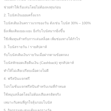
ช่วยทำให้เริ่มเล่นโดยไม่ต้องลงทุนก่อน
2. โบนัสเงินออมครั้งแรก
โบนัสเติมเงินคราวแรกของวัน ดังเช่น โบนัส 30% – 100%
ยิ่งเพิ่มเติมเยอะแยะ ยิ่งรับโบนัสมากยิ่งขึ้น
ใช้เพิ่มทุนสำหรับการเล่นสล็อต เพิ่มช่องทางได้กำไร
3. โบนัสรายวัน / รายสัปดาห์
รับโบนัสเติมเงินรายวันเมื่อฝากตามข้อตกลง
โบนัสหักยอดเสียคืนเงิน (Cashback) ทุกสัปดาห์
ทำให้ไม่เสียเปรียบเมื่อดวงไม่ดี
4. ฟรีสปินแจกฟรี
โปรโมชั่นแจกฟรีสปินสำหรับเกมที่กำหนด
ใช้หมุนสล็อตโดยไม่ต้องเสียเครดิตจริง
เหมาะกับคนที่ถูกใจลุ้นรอบโบนัส
5. กิจกรรมสะสมแต้มแลกรางวัล