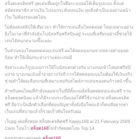
สล็อตเครดิตฟรี จุดเด่นที่ผมถูกใจคือระบบออโต้เต็มรูปแบบ ตั้งแต่
สมัครสมาชิก ฝากเงิน ไปจนกระทั่งถอนเงิน ทุกสิ่งทำเป็นเองผ่านหน้า
เว็บ ไม่ต้องรอแอดไม่น
ไม่ต้องส่งสลิปให้เสียเวลา ทำให้การเล่นลื่นไหลตลอด โดยเฉพาะอย่าง
ยิ่งในเวลาที่กำลังลุ้นโบนัสหรือฟรีสปินอยู่ ระบบที่เสถียรอย่างงี้ช่วยให้
เล่นได้สนุกสนานขึ้นเยอะ
ในส่วนของโหมดทดสอบเล่นฟรี ผมได้ทดลองเกมจากหลายค่ายยอด
นิยม ทำให้เห็นกระจ่างว่าแต่ละเกมมี
จังหวะและก็รูปแบบการให้โบนัสแตกต่างกัน บางเกมเข้าโหมดฟรีสปิ
นง่าย บางเกมเน้นย้ำจ่ายรางวัลถี่ การได้ทดลองแบบไม่ต้องใช้เงินจริง
ช่วยทำให้ผมเลือกเกมที่เหมาะสมกับสไตล์การเล่นของตนก้าวหน้าขึ้น
สำหรับคนไหนที่กำลังมองหาเว็บที่มีทั้งเกมส์สล็อตทดสอบเล่นฟรี รวม
สล็อตยอดนิยม แล้วก็มีระบบระเบียบออโต้ที่ใช้งานง่าย สล็อตเครดิต
ฟรี ถือว่าเป็นอีกตัวเลือกที่ตอบปัญหาทั้งยังมือใหม่แล้วก็คนที่อยากหา
เว็บเล่นที่สบายแล้วก็รวดเร็วทันใจครับผม
เว็บpg slotทั้งหมด สล็อตเครดิตฟรี happy168.ai 21 February 2569
Carin โอนไว
สล็อต168
ไม่จำกัดยอดโอน Top 14
ขอขอบพระคุณweb
สล็อต168