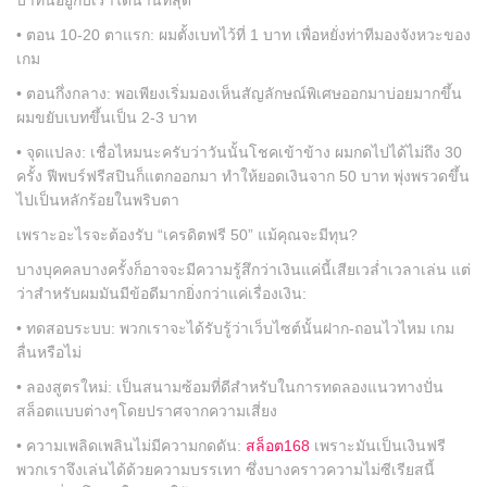
บาทนี้อยู่กับเราได้นานที่สุด
• ตอน 10-20 ตาแรก: ผมตั้งเบทไว้ที่ 1 บาท เพื่อหยั่งท่าทีมองจังหวะของ
เกม
• ตอนกึ่งกลาง: พอเพียงเริ่มมองเห็นสัญลักษณ์พิเศษออกมาบ่อยมากขึ้น
ผมขยับเบทขึ้นเป็น 2-3 บาท
• จุดแปลง: เชื่อไหมนะครับว่าวันนั้นโชคเข้าข้าง ผมกดไปได้ไม่ถึง 30
ครั้ง ฟีพบร์ฟรีสปินก็แตกออกมา ทำให้ยอดเงินจาก 50 บาท พุ่งพรวดขึ้น
ไปเป็นหลักร้อยในพริบตา
เพราะอะไรจะต้องรับ “เครดิตฟรี 50” แม้คุณจะมีทุน?
บางบุคคลบางครั้งก็อาจจะมีความรู้สึกว่าเงินแค่นี้เสียเวล่ำเวลาเล่น แต่
ว่าสำหรับผมมันมีข้อดีมากยิ่งกว่าแค่เรื่องเงิน:
• ทดสอบระบบ: พวกเราจะได้รับรู้ว่าเว็บไซต์นั้นฝาก-ถอนไวไหม เกม
ลื่นหรือไม่
• ลองสูตรใหม่: เป็นสนามซ้อมที่ดีสำหรับในการทดลองแนวทางปั่น
สล็อตแบบต่างๆโดยปราศจากความเสี่ยง
• ความเพลิดเพลินไม่มีความกดดัน:
สล็อต168
เพราะมันเป็นเงินฟรี
พวกเราจึงเล่นได้ด้วยความบรรเทา ซึ่งบางคราวความไม่ซีเรียสนี้