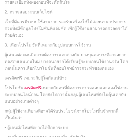
รายละเอียดทั้งผองก่อนที่จะตัดสินใจ
2. ตรวจสอบระบบเว็บไซต์
เว็บที่ดีควรมีระบบใช้งานง่าย รองรับเครื่องใช้ไม้สอยนานาประการ
รวมทั้งมีข้อมูลโปรโมชั่นที่แจ่มชัด เพื่อผู้ใช้งานสามารถตรวจตราได้
ด้วยตัวเอง
3. เลือกโปรโมชั่นที่เหมาะกับรูปแบบการใช้งาน
ผู้เล่นแต่ละคนมีความต้องการแตกต่างกัน บางบุคคลบางทีอาจอยาก
ทดสอบเล่นเกมใหม่ บางคนอยากได้เรียนรู้ระบบก่อนใช้งานจริง โดย
เหตุนั้นควรเลือกโปรโมชั่นที่ตอบโจทย์การกระทำของตนเอง
เครดิตฟรี เหมาะกับผู้ใดกันแน่บ้าง
โปรโมชั่น
เครดิตฟรี
เหมาะกับคนที่ต้องการตรวจสอบและลองใช้งาน
ระบบออนไลน์ก่อน โดยยิ่งไปกว่านั้นกลุ่มผู้เล่นใหม่ที่ยังไม่คุ้นเคยกับ
แบบอย่างเกมต่างๆ
กลุ่มผู้ใช้งานที่บางทีอาจได้รับประโยชน์จากโปรโมชั่นจำพวกนี้
เป็นต้นว่า
• ผู้เล่นมือใหม่ที่อยากได้ศึกษาระบบ