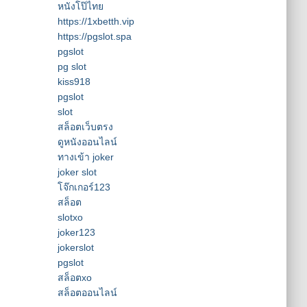
หนังโป๊ไทย
https://1xbetth.vip
https://pgslot.spa
pgslot
pg slot
kiss918
pgslot
slot
สล็อตเว็บตรง
ดูหนังออนไลน์
ทางเข้า joker
joker slot
โจ๊กเกอร์123
สล็อต
slotxo
joker123
jokerslot
pgslot
สล็อตxo
สล็อตออนไลน์