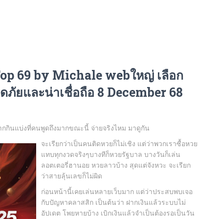
Top 69 by Michale webใหญ่ เลือก
ดภัยและน่าเชื่อถือ 8 December 68
กินแบ่งที่คนพูดถึงมากขณะนี้ จ่ายจริงไหม มาดูกัน
จะเรียกว่าเป็นคนติดหวยก็ไม่เชิง แต่ว่าพวกเราซื้อหวย
แทบทุกงวดจริงๆบางทีก็หวยรัฐบาล บางวันก็เล่น
ลอตเตอรี่ฮานอย หวยลาวบ้าง สุดแต่จังหวะ จะเรียก
ว่าสายลุ้นเลขก็ไม่ผิด
ก่อนหน้านี้เคยเล่นหลายเว็บมาก แต่ว่าประสบพบเจอ
กับปัญหาคลาสสิก เป็นต้นว่า ฝากเงินแล้วระบบไม่
อัปเดต โพยหายบ้าง เบิกเงินแล้วจำเป็นต้องรอเป็นวัน