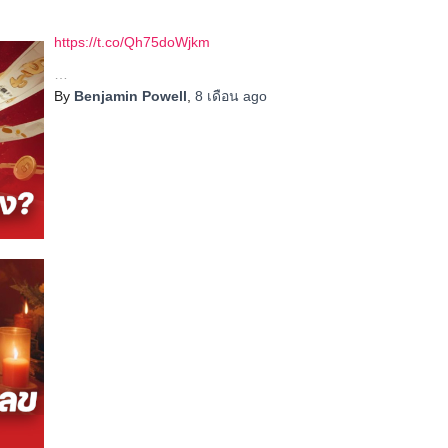
https://t.co/Qh75doWjkm
…
By
Benjamin Powell
,
8 เดือน
ago