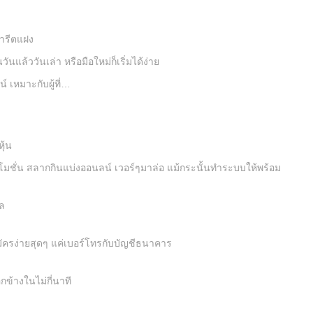
ารีตแฝง
นแล้ววันเล่า หรือมือใหม่ก็เริ่มได้ง่าย
 เหมาะกับผู้ที่…
ุ้น
ปรโมชั่น สลากกินแบ่งออนลน์ เวอร์ๆมาล่อ แม้กระนั้นทำระบบให้พร้อม
เล
สมัครง่ายสุดๆ แค่เบอร์โทรกับบัญชีธนาคาร
ข้างในไม่กี่นาที