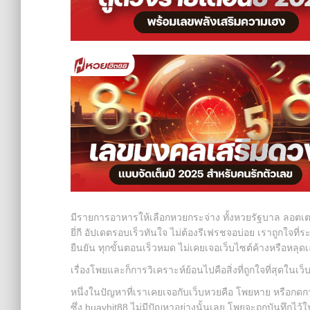
มีรายการอาหารให้เลือกหวยกระจ่าง ทั้งหวยรัฐบาล ลอตเต
ยี่กี อัปเดตรอบเร็วทันใจ ไม่ต้องรีเฟรชจอบ่อย เราถูกใจที
ยืนยัน ทุกขั้นตอนเร็วหมด ไม่เคยเจอเว็บไซต์ค้างหรือหลุดเ
เรื่องโพยและก็การวิเคราะห์ย้อนไปคือสิ่งที่ถูกใจที่สุดในเว
หนึ่งในปัญหาที่เราเคยเจอกับเว็บหวยคือ โพยหาย หรือกดกา
ซึ่ง huayhit88 ไม่มีปัญหาอย่างนั้นเลย โพยจะถูกบันทึกไ