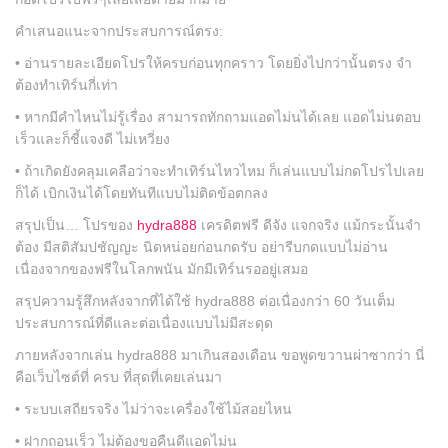
คำเสนอแนะจากประสบการณ์ตรง:
• อ่านรายละเอียดโปรให้ครบก่อนทุกคราว โดยยิ่งไปกว่านั้นตรง จำ
ต้องทำเทิร์นกี่เท่า
• หากมีคำไหนไม่รู้เรื่อง สามารถทักถามแอดไม่นได้เลย แอดไม่นตอบ
เร็วและก็ชี้แจงดี ไม่เหวี่ยง
• ถ้าเกิดยังคลุมเคลือว่าจะทำเทิร์นไหวไหม ก็เล่นแบบไม่กดโปรไปเลย
ก็ได้ เบิกเงินได้โดยทันทีแบบไม่ติดข้อตกลง
สรุปเป็น… โปรของ
hydra888
เครดิตฟรี ดีจัง แจกจริง แม้กระนั้นจำ
ต้อง มีสติสัมปชัญญะ นิดหน่อยก่อนกดรับ อย่ารีบกดแบบไม่อ่าน
เนื่องจากของฟรีในโลกพนัน มักมีเทิร์นรออยู่เสมอ
สรุปความรู้สึกหลังจากที่ได้ใช้ hydra888 ต่อเนื่องกว่า 60 วันเต็ม
ประสบการณ์ที่ดีและต่อเนื่องแบบไม่มีสะดุด
ภายหลังจากเล่น hydra888 มาเกินสองเดือน ขอพูดขวานผ่าซากว่า นี่
คือเว็บไซต์ที่ ครบ ที่สุดที่เคยเล่นมา
• ระบบเสถียรจริง ไม่ว่าจะเครื่องใช้ไม้สอยไหน
• ฝากถอนเร็ว ไม่ต้องขอคืนดีแอดไม่น