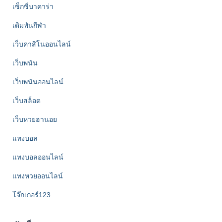
เซ็กซี่บาคาร่า
เดิมพันกีฬา
เว็บคาสิโนออนไลน์
เว็บพนัน
เว็บพนันออนไลน์
เว็บสล็อต
เว็บหวยฮานอย
แทงบอล
แทงบอลออนไลน์
แทงหวยออนไลน์
โจ๊กเกอร์123