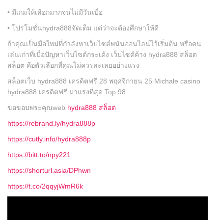
• มีเกมให้เลือกมากจนไม่มีวันเบื่อ
• โปรโมชั่นhydra888จัดเต็ม แต่ว่าจะต้องศึกษาให้ดี
ถ้าคุณเป็นมือใหม่ที่กำลังหาเว็บไซต์พนันออนไลน์ไว้เริ่มต้น หรือคน
เล่นเก่าที่เบื่อปัญหาเว็บไซต์กระเด้ง เว็บไซต์ค้าง hydra888 สล็อต
สล็อต คือตัวเลือกที่คุณไม่ควรละเลยอย่างแรง
สล็อตเว็บ hydra888 เครดิตฟรี 28 พฤศจิกายน 25 Michale casino
hydra888 เครดิตฟรี มาแรงที่สุด Top 98
ขอขอบพระคุณweb
hydra888 สล็อต
https://rebrand.ly/hydra888p
https://cutly.info/hydra888p
https://bitt.to/npy221
https://shorturl.asia/DPhwn
https://t.co/2qqyjWmR6k