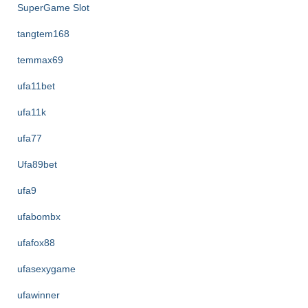
SuperGame Slot
tangtem168
temmax69
ufa11bet
ufa11k
ufa77
Ufa89bet
ufa9
ufabombx
ufafox88
ufasexygame
ufawinner