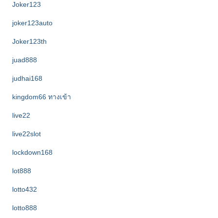
Joker123
joker123auto
Joker123th
juad888
judhai168
kingdom66 ทางเข้า
live22
live22slot
lockdown168
lot888
lotto432
lotto888