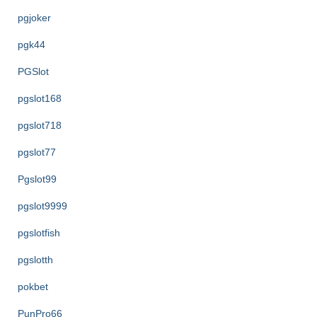
pgjoker
pgk44
PGSlot
pgslot168
pgslot718
pgslot77
Pgslot99
pgslot9999
pgslotfish
pgslotth
pokbet
PunPro66