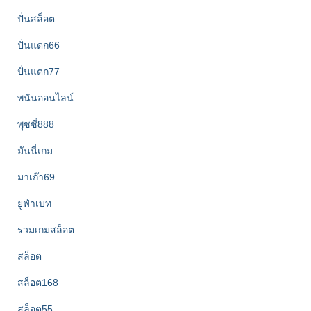
ปั่นสล็อต
ปั่นแตก66
ปั่นแตก77
พนันออนไลน์
พุซซี่888
มันนี่เกม
มาเก๊า69
ยูฟ่าเบท
รวมเกมสล็อต
สล็อต
สล็อต168
สล็อต55