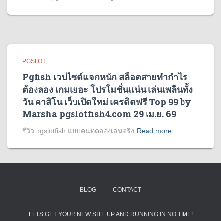
PGSLOT
Pgfish เวปไซต์แจกหนัก สล็อตสายทำกำไร
ต้องลอง เกมเยอะ โปรโมชั่นแน่น เล่นเพลินทั้ง
วัน คาสิโน เว็บเปิดใหม่ เครดิตฟรี Top 99 by
Marsha pgslotfish4.com 29 เม.ย. 69
รีวิว pgslotfish แบบคนทดลองเล่นจริง
Read more…
BLOG
CONTACT
LETS GET YOUR NEW SITE UP AND RUNNING IN NO TIME!