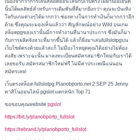
เนื่องจากว่าการเล่นสล็อตออนไลน์กับเว็บตรงไม่ผ่านเอเย่นต์
นั้นได้ผลลัพธ์สำหรับการเดิมพันที่ดีมากยิ่งกว่า คุณจะบันเทิง
ใจกับเกมต่างๆได้มากกว่า ช่องทางในการทำเงินก็มากกว่าอีก
ด้วย ซึ่งคุณจะมองเห็นแล้วว่า สัญลักษณ์อย่าง Wild บนเกม
สล็อตpgของเรานั้นมีการทำงานที่นานาประการ ซึ่งมันก็มา
กับการผลิตจังหวะที่มากขึ้นได้ แล้วก็ยิ่งมาเล่นfullslotpgบน
เว็บไซต์ตรงด้วยแล้วล่ะก็ ไม่มีอะไรหยุดคุณได้อย่างไม่ต้อง
สงสัย เพราะฉะนั้น มาลงทะเบียนสมัครสมาชิกใหม่กับเราได้
เลยขอรับ สมัครสมาชิกใหม่ฟรี ไม่มีค่าประเพณีแน่นอน
สมัครเลย!
เว็บตรงสล็อต fullslotpg Planobporto.net 2 SEP 25 Jenny
คาสิโนออนไลน์ pgslot แตกหนัก Top 71
ขอขอบคุณwebsite
pgslot
https://bit.ly/planobporto_fullslot
https://rebrand.ly/planobporto_fullslot