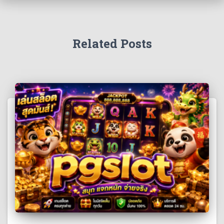
Related Posts