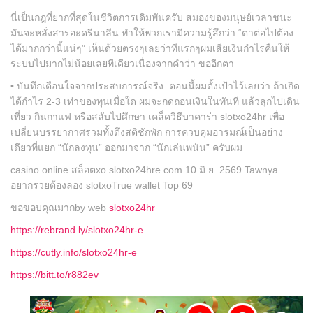
นี่เป็นกฎที่ยากที่สุดในชีวิตการเดิมพันครับ สมองของมนุษย์เวลาชนะ
มันจะหลั่งสารอะดรีนาลีน ทำให้พวกเรามีความรู้สึกว่า “ตาต่อไปต้อง
ได้มากกว่านี้แน่ๆ” เห็นด้วยตรงๆเลยว่าทีแรกๆผมเสียเงินกำไรคืนให้
ระบบไปมากไม่น้อยเลยทีเดียวเนื่องจากคำว่า ขออีกตา
• บันทึกเตือนใจจากประสบการณ์จริง: ตอนนี้ผมตั้งเป้าไว้เลยว่า ถ้าเกิด
ได้กำไร 2-3 เท่าของทุนเมื่อใด ผมจะกดถอนเงินในทันที แล้วลุกไปเดิน
เที่ยว กินกาแฟ หรือสลับไปศึกษา เคล็ดวิธีบาคาร่า slotxo24hr เพื่อ
เปลี่ยนบรรยากาศรวมทั้งดึงสติซักพัก การควบคุมอารมณ์เป็นอย่าง
เดียวที่แยก “นักลงทุน” ออกมาจาก “นักเล่นพนัน” ครับผม
casino online สล็อตxo slotxo24hre.com 10 มิ.ย. 2569 Tawnya
อยากรวยต้องลอง slotxoTrue wallet Top 69
ขอขอบคุณมากby web
slotxo24hr
https://rebrand.ly/slotxo24hr-e
https://cutly.info/slotxo24hr-e
https://bitt.to/r882ev