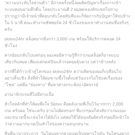
“ความประทับใจส่วนตัว:” มีกาลครั้งหนึ่งผมติดปัญหาเรื่องการเข้า
ระบบตอนยามดึกดื่น โดยประมาณตี 2 ผมทดลองทักแชทไปถาม
ปรากฏว่ามีเจ้าหน้าที่ตอบกลับโดยทันทีและก็จัดการกับปัญหาให้จบข้าง
ใน 5 นาที คณะทำงานซัพพอร์ต 24 ชั่วโมงของเขาทำงานสมชื่อจริงๆ
ครับ
slotxo24hr สล็อตมากยิ่งกว่า 2,000 เกม พร้อมให้บริการตลอด 24
ชั่วโมง
หากย้อนกลับไปแต่ก่อน ผมเคยมีความรู้สึกว่าเกมสล็อตก็อาจแบบ
เดียวกันหมด เพียงแค่กดสปินแล้วรอคอยลุ้นดวง แต่ว่าข้างหลัง
จากที่ได้ก้าวเข้าสู่โลกของ slotxo24hr ความคิดของผมก็เปลี่ยนไป
อย่างสิ้นเชิง สิ่งที่ทำให้ผมซาบซึ้งใจตั้งแต่วันแรกไม่ใช่แค่เรื่องของ
“โชค” แต่คือ “ช่องทาง” ที่มหาศาลกระทั่งน่าอัศจรรย์
อาณาจักรเกมที่ไม่มีทางเบื่อ
หัวใจหลักที่ทำให้ผมพึงใจ Slotxo คือคลังเกมที่เก็บไว้มากกว่า 2,000
เกม ครับผม ใช่นะครับ อ่านไม่ผิดหรอก! ทีแรกๆผมก็สงสัยว่าเกมเยอะ
แยะขนาดนี้จะเล่นไหวได้ยังไง แต่พอใช้ได้ลองสัมผัสจริงๆผมถึงเข้าใจ
ว่าความมากมายเป็นหัวใจของความสนุกสนาน
ธีมที่นานาประการ: วันไหนอยากสวมบทเป็นทหารโรมัน วันไหนอยาก