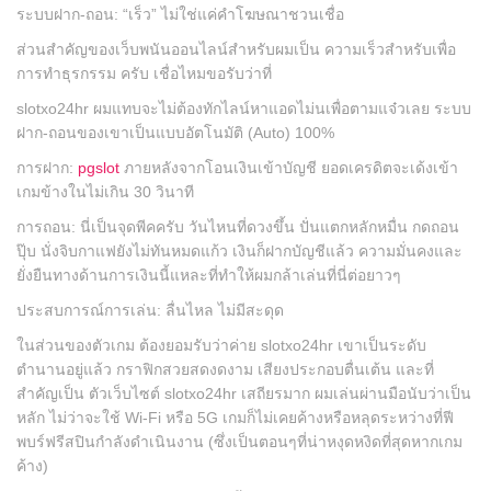
ระบบฝาก-ถอน: “เร็ว” ไม่ใช่แค่คำโฆษณาชวนเชื่อ
ส่วนสำคัญของเว็บพนันออนไลน์สำหรับผมเป็น ความเร็วสำหรับเพื่อ
การทำธุรกรรม ครับ เชื่อไหมขอรับว่าที่
slotxo24hr ผมแทบจะไม่ต้องทักไลน์หาแอดไม่นเพื่อตามแจ๋วเลย ระบบ
ฝาก-ถอนของเขาเป็นแบบอัตโนมัติ (Auto) 100%
การฝาก:
pgslot
ภายหลังจากโอนเงินเข้าบัญชี ยอดเครดิตจะเด้งเข้า
เกมข้างในไม่เกิน 30 วินาที
การถอน: นี่เป็นจุดพีคครับ วันไหนที่ดวงขึ้น ปั่นแตกหลักหมื่น กดถอน
ปุ๊บ นั่งจิบกาแฟยังไม่ทันหมดแก้ว เงินก็ฝากบัญชีแล้ว ความมั่นคงและ
ยั่งยืนทางด้านการเงินนี้แหละที่ทำให้ผมกล้าเล่นที่นี่ต่อยาวๆ
ประสบการณ์การเล่น: ลื่นไหล ไม่มีสะดุด
ในส่วนของตัวเกม ต้องยอมรับว่าค่าย slotxo24hr เขาเป็นระดับ
ตำนานอยู่แล้ว กราฟิกสวยสดงดงาม เสียงประกอบตื่นเต้น และที่
สำคัญเป็น ตัวเว็บไซต์ slotxo24hr เสถียรมาก ผมเล่นผ่านมือนับว่าเป็น
หลัก ไม่ว่าจะใช้ Wi-Fi หรือ 5G เกมก็ไม่เคยค้างหรือหลุดระหว่างที่ฟี
พบร์ฟรีสปินกำลังดำเนินงาน (ซึ่งเป็นตอนๆที่น่าหงุดหงิดที่สุดหากเกม
ค้าง)