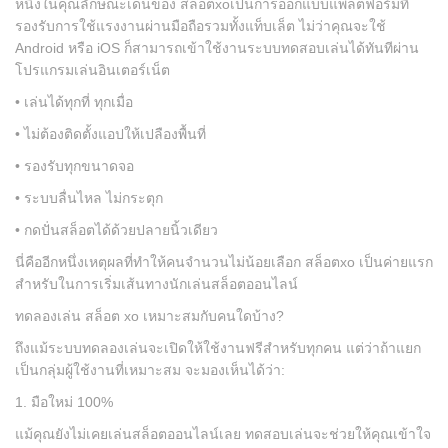
หนึ่งในคุณลักษณะเด่นของ สล็อตxoเป็นการออกแบบแพลตฟอร์มที่
รองรับการใช้แรงงานผ่านมือถือรวมทั้งแท็บเล็ต ไม่ว่าคุณจะใช้
Android หรือ iOS ก็สามารถเข้าใช้งานระบบทดสอบเล่นได้ทันทีผ่าน
โปรแกรมเล่นอินเตอร์เน็ต
• เล่นได้ทุกที่ ทุกเมื่อ
• ไม่ต้องติดตั้งแอปให้เปลืองพื้นที่
• รองรับทุกขนาดจอ
• ระบบลื่นไหล ไม่กระตุก
• กดปั่นสล็อตได้ด้วยปลายนิ้วเดียว
นี่คืออีกหนึ่งเหตุผลที่ทำให้คนจำนวนไม่น้อยเลือก สล็อตxo เป็นค่ายแรก
สำหรับในการเริ่มเส้นทางนักเล่นสล็อตออนไลน์
ทดลองเล่น สล็อต xo เหมาะสมกับคนใดบ้าง?
ถึงแม้ระบบทดลองเล่นจะเปิดให้ใช้งานฟรีสำหรับทุกคน แต่ว่าถ้าแยก
เป็นกลุ่มผู้ใช้งานที่เหมาะสม จะมองเห็นได้ว่า:
1. มือใหม่ 100%
แม้คุณยังไม่เคยเล่นสล็อตออนไลน์เลย ทดสอบเล่นจะช่วยให้คุณเข้าใจ