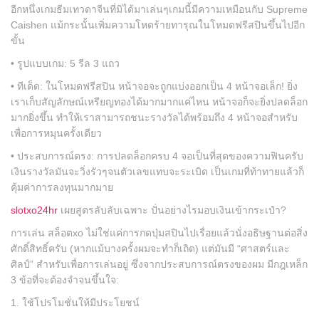
อีกหนึ่งเกมธีมเทวดาจีนที่มิได้มาเล่นๆเกมนี้มีความเหมือนกับ Supreme
Caishen แม้กระนั้นเพิ่มความโหดร้ายทารุณในโหมดฟรีสปินขึ้นไปอีก
ขั้น
• รูปแบบเกม: 5 รีล 3 แถว
• ทีเด็ด: ในโหมดฟรีสปิน หน้าจอจะถูกแบ่งออกเป็น 4 หน้าจอเล็ก! ยิ่ง
เราเก็บสัญลักษณ์เหรียญทองได้มากมากแค่ไหน หน้าจอก็จะยิ่งปลดล็อก
มากยิ่งขึ้น ทำให้เราสามารถชนะรางวัลได้พร้อมถึง 4 หน้าจอสำหรับ
เพื่อการหมุนครั้งเดียว
• ประสบการณ์ตรง: การปลดล็อกครบ 4 จอเป็นที่สุดของความฟินครับ
เงินรางวัลมันจะวิ่งรัวๆจนตัวเลขแทบจะระเบิด เป็นเกมที่ท้าทายแล้วก็
คุ้มค่าการลงทุนมากมาย
slotxo24hr
เผยสูตรลับลับเฉพาะ ปั่นอย่างไรมอบเงินเข้ากระเป๋า?
การเล่น สล็อตxo ไม่ใช่แค่การกดปุ่มสปินไปเรื่อยแล้วนั่งอธิษฐานต่อสิ่ง
ศักดิ์สิทธิ์ครับ (หากแม้บางครั้งผมจะทำก็เถิด) แต่มันมี “ศาสตร์และ
ศิลป์” สำหรับเพื่อการเล่นอยู่ ซึ่งจากประสบการณ์ตรงของผม มีกฎเหล็ก
3 ข้อที่จะต้องจำจนขึ้นใจ:
1. ใช้โปรโมชั่นให้มีประโยชน์