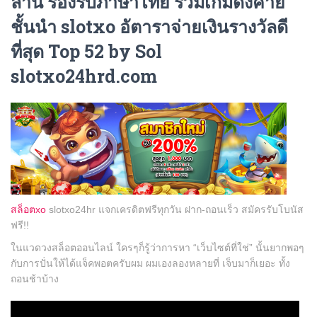
ล้าน รองรับภาษาไทย รวมเกมดังค่าย
ชั้นนำ slotxo อัตาราจ่ายเงินรางวัลดี
ที่สุด Top 52 by Sol
slotxo24hrd.com
สล็อตxo
slotxo24hr แจกเครดิตฟรีทุกวัน ฝาก-ถอนเร็ว สมัครรับโบนัส
ฟรี!!
ในแวดวงสล็อตออนไลน์ ใครๆก็รู้ว่าการหา “เว็บไซต์ที่ใช่” นั้นยากพอๆ
กับการปั่นให้ได้แจ็คพอตครับผม ผมเองลองหลายที่ เจ็บมาก็เยอะ ทั้ง
ถอนช้าบ้าง