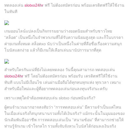
ทดลองเล่น
slotxo24hr
ฟรี ไม่ต้องสมัครก่อน พร้อมเครดิตฟรีให้ใช้งาน
ในทันที
เกมออนไลน์แปลงเป็นกิจกรรมยามว่างยอดนิยมสำหรับชาวไทย
“สล็อต” เป็นหนึ่งในจำพวกเกมที่ได้รับความนิยมสูงสุด และก็ในบรรดา
ค่ายเกมทั้งหมด สล็อตxo นับว่าเป็นหนึ่งในค่ายที่ลือชื่อเรื่องความสนุก
โบนัสแตกง่าย แล้วก็มีเกมให้เลือกเล่นนานัปการมากที่สุด
สำหรับใครกันแน่ที่ยังไม่เคยทดลอง วันนี้คุณสามารถ ทดสอบเล่น
slotxo24hr
ฟรี โดยไม่ต้องสมัครก่อน พร้อมรับ เครดิตฟรีให้ใช้งาน
ทันที แบบไม่มีเงื่อนไข เล่นผ่านมือถือได้ทุกหนทุกแห่ง ทุกเวลา เหมาะ
สำหรับมือใหม่และผู้ที่อยากทดลองเล่นก่อนลงทุนจริง!นะครับ
เพราะเหตุใดจำต้องทดสอบเล่น slotxo ก่อนพนันจริง?
ผู้คนจำนวนมากอาจสงสัยว่า “การทดสอบเล่น” มีความจำเป็นแค่ไหน
ในเมื่อเล่นจริงก็สนุกสนานรวมทั้งได้เงินจริง? แม้กระนั้นในมุมมองของ
นักเดิมพันมืออาชีพ การทดสอบเล่นเป็น “สนามซ้อม” ที่สามารถช่วยให้
ท่านรู้จักเกม เข้าใจกลไก รวมทั้งจับจังหวะโบนัสได้ก่อนลงเงินจริง