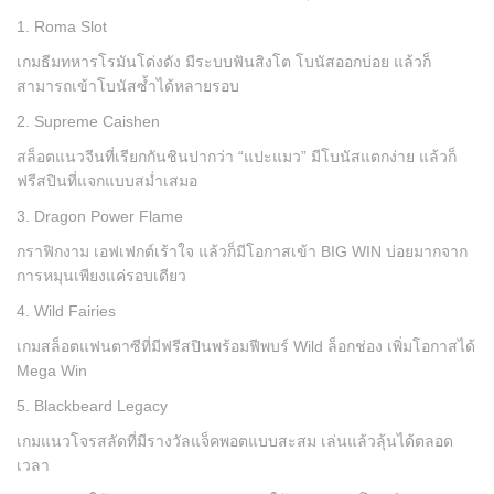
1. Roma Slot
เกมธีมทหารโรมันโด่งดัง มีระบบฟันสิงโต โบนัสออกบ่อย แล้วก็
สามารถเข้าโบนัสซ้ำได้หลายรอบ
2. Supreme Caishen
สล็อตแนวจีนที่เรียกกันชินปากว่า “แปะแมว” มีโบนัสแตกง่าย แล้วก็
ฟรีสปินที่แจกแบบสม่ำเสมอ
3. Dragon Power Flame
กราฟิกงาม เอฟเฟกต์เร้าใจ แล้วก็มีโอกาสเข้า BIG WIN บ่อยมากจาก
การหมุนเพียงแค่รอบเดียว
4. Wild Fairies
เกมสล็อตแฟนตาซีที่มีฟรีสปินพร้อมฟีพบร์ Wild ล็อกช่อง เพิ่มโอกาสได้
Mega Win
5. Blackbeard Legacy
เกมแนวโจรสลัดที่มีรางวัลแจ็คพอตแบบสะสม เล่นแล้วลุ้นได้ตลอด
เวลา