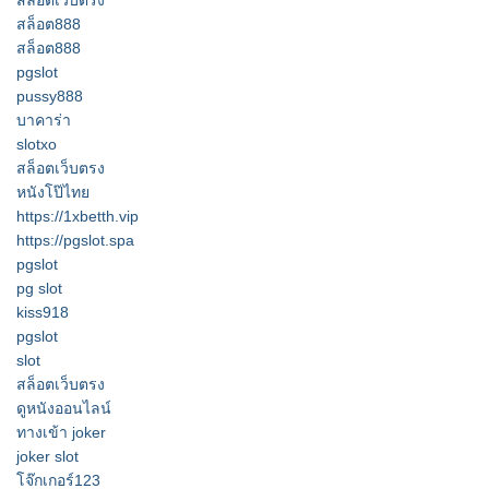
สล็อตเว็บตรง
สล็อต888
สล็อต888
pgslot
pussy888
บาคาร่า
slotxo
สล็อตเว็บตรง
หนังโป๊ไทย
https://1xbetth.vip
https://pgslot.spa
pgslot
pg slot
kiss918
pgslot
slot
สล็อตเว็บตรง
ดูหนังออนไลน์
ทางเข้า joker
joker slot
โจ๊กเกอร์123