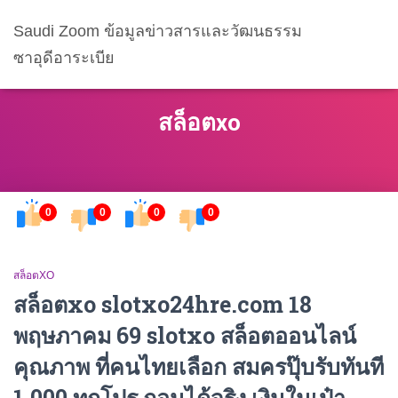
Saudi Zoom ข้อมูลข่าวสารและวัฒนธรรม
ซาอุดีอาระเบีย
สล็อตxo
0
0
0
0
สล็อตXO
สล็อตxo slotxo24hre.com 18
พฤษภาคม 69 slotxo สล็อตออนไลน์
คุณภาพ ที่คนไทยเลือก สมครปุ๊บรับทันที
1,000 ทุกโปร ถอนได้จริง เงินในเป๋า