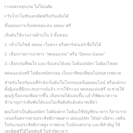
• เกมครบทุกเกม ไม่โดนตัด
• รับโปรโมชั่นเครดิตฟรีเสริมเติมได้
ขั้นตอนการเริ่มทดสอบเล่น slotxo ฟรี
เริ่มต้นใช้งานง่ายด้านใน 3 ขั้นตอน:
1. เข้าเว็บไซต์ slotxo เว็บตรง หรือพาร์ทเนอร์เชื่อใจได้
2. เลือกรายการอาหาร “ทดลองเล่น” หรือ “Demo Game”
3. เลือกเกมที่พอใจ และเริ่มเล่นได้เลย ไม่ต้องสมัคร ไม่ต้องโหลด
ทดลองเล่นฟรี ไม่ต้องสมัครก่อน เป็นนาทีทองที่คุณไม่สมควรพลาด
สำหรับใครกันแน่ที่กำลังเริ่มต้นในโลกของสล็อตออนไลน์ หรือแม้กระ
ทั้งผู้เล่นที่มีประสบการณ์แล้ว การใช้ระบบ ทดสอบเล่นฟรี จะช่วยให้
คุณรู้เรื่องเกมเพิ่มมากขึ้น เลือกเกมได้แม่นขึ้น แล้วก็พัฒนาความ
ชำนาญการเดิมพันได้แบบไม่เสียตังค์แม้แต่บาทเดียว
คุณไม่จำเป็นต้องสมัคร ไม่ต้องฝาก ไม่ต้องใช้บัญชีธนาคาร ก็สามารถ
เล่นสล็อตจากค่ายประสิทธิภาพอย่าง slotxo24hr ได้อย่างอิสระ เพลิน
ใจกับเกมประสิทธิภาพสูง ภาพสวย โบนัสแตกง่าย และที่สำคัญ ใช้
เครดิตฟรีได้โดยทันที ไม่จำกัดเวลา!