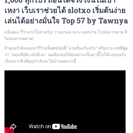
เหงา เว็บเราช่วยได้ slotxo เริ่มต้นง่าย
เล่นได้อย่างมั่นใจ Top 57 by Tawnya
สล็อตxo รีวิวจากใจสายปั่น! รวมเกมมาแรง แตกง่าย โบนัสมากมาย ที่
ไม่สมควรพลาด!
ถ้าคุณกำลังมองหารีวิวสล็อตชนิดที่ “อวยขั้นเกินจริง” หรือประเภทที่พูด
ว่า “หมุนทีเดียวมั่งมีเละ” ผมต้องขอให้คุณผ่านเนื้อหานี้ไปได้เลยขอรับ
เนื่องจากสิ่งที่คุณกำลังจะได้อ่านต่อจากนี้