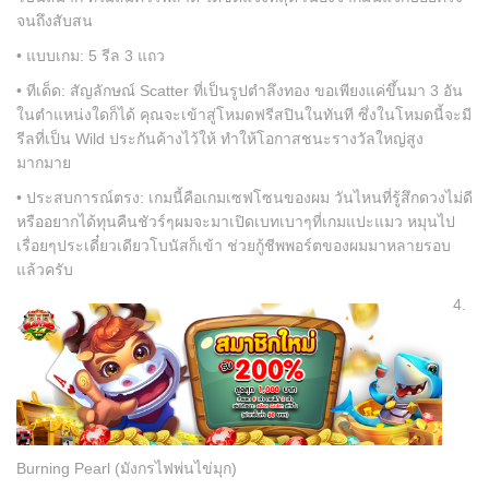
จนถึงสับสน
• แบบเกม: 5 รีล 3 แถว
• ทีเด็ด: สัญลักษณ์ Scatter ที่เป็นรูปตำลึงทอง ขอเพียงแค่ขึ้นมา 3 อัน
ในตำแหน่งใดก็ได้ คุณจะเข้าสู่โหมดฟรีสปินในทันที ซึ่งในโหมดนี้จะมี
รีลที่เป็น Wild ประกันค้างไว้ให้ ทำให้โอกาสชนะรางวัลใหญ่สูง
มากมาย
• ประสบการณ์ตรง: เกมนี้คือเกมเซฟโซนของผม วันไหนที่รู้สึกดวงไม่ดี
หรืออยากได้ทุนคืนชัวร์ๆผมจะมาเปิดเบทเบาๆที่เกมแปะแมว หมุนไป
เรื่อยๆประเดี๋ยวเดียวโบนัสก็เข้า ช่วยกู้ชีพพอร์ตของผมมาหลายรอบ
แล้วครับ
4.
Burning Pearl (มังกรไฟพ่นไข่มุก)