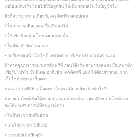
เหมือนเงินจริง โดยไม่มีข้อผูกพัน ไม่เป็นผลต่อเงินในบัญชีจริง
สิ่งที่ควรจะทราบเกี่ยวกับเครดิตฟรีทดสอบเล่น:
• ไม่สามารถที่จะถอนเป็นเงินสดได้
• ใช้เพื่อเรียนรู้กลไกของเกมเท่านั้น
• ไม่มีข้อจำกัดด้านเวลา
• กดรีเฟรชหน้าเว็บไซต์ เครดิตจะถูกรีเซ็ตกลับมาเต็มจำนวน
ถ้าหากคุณปรารถนาเครดิตฟรีที่ ถอนได้จริง สามารถสมัครเป็นสมาชิก
เพื่อรับโปรโมชั่นพิเศษ อาทิเช่น เครดิตฟรี 100 ไม่ต้องฝากก่อน จาก
เว็บไซต์ slotxo เว็บตรง
ทดลองเล่นฟรีกับ สล็อตxo เว็บตรง ดีมากยิ่งกว่าเช่นไร?
หลายเว็บไซต์เปิดให้ทดสอบเล่น แม้กระนั้น slotxo24hr เว็บไซต์ตรง
จะให้ประสบการณ์ที่สมบูรณ์กว่า:
• ไม่มีประชาสัมพันธ์คั่น
• เกมไม่กระตุก ไม่ดีเลย์
• ระบบอัปเดตปัจจุบัน