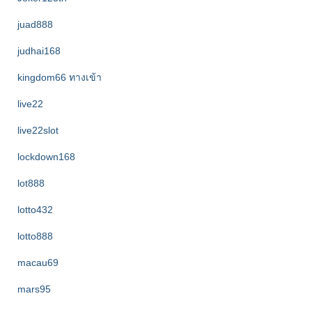
juad888
judhai168
kingdom66 ทางเข้า
live22
live22slot
lockdown168
lot888
lotto432
lotto888
macau69
mars95