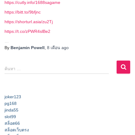
https://cutly.info/1688sagame
https://bitt.to/9bfjnc
https://shorturl.asia/zu2Tj
https://t.co/zPWR4slBe2
…
By
Benjamin Powell
,
8 เดือน
ago
ค้
ค้นหา …
น
ห
า
สำ
joker123
ห
pg168
รั
jinda55
บ
slot99
:
สล็อต66
สล็อตเว็บตรง