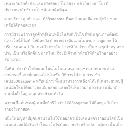
เหมาะกับอีกทั้งสายเล่นจริงที่อยากได้อิสระ แล้วก็สายล่าโปรที่
ปรารถนาสิทธิประโยชน์แบบคุ้มที่สุด
ฝ่ายบริการลูกค้าของ 1688sagame ที่ตอบไวและมีความรู้จริง ช่วย
เหลือได้ตลอดเวลา
การมีฝ่ายบริการลูกค้าที่ดีเป็นหนึ่งในสิ่งที่เว็บไซต์พนันคุณภาพต้องมี
และเว็บนี้ก็ไม่ทำให้ผิดหวัง ด้วยเหตุว่าทีมแอดไม่นของ sagame ให้
บริการตลอด 1 วัน ตอบไวภายใน 1 นาที ไม่ว่าจะเป็นช่วงๆเช้าตรู่ สาย
บ่าย เย็น หรือดึกดื่นขนาดไหน ก็จะมีเจ้าหน้าที่รอให้คำปรึกษาอย่าง
สม่ำเสมอ
สิ่งที่น่าประทับใจคือแอดไม่นไม่ใช่แค่คนตอบแชทแบบหุ่นยนต์ แต่
สามารถชี้แจงข้อตกลงโปรโมชั่น วิธีการใช้งาน การเข้า
เล่น1688sagame หรือแม้กระทั้งแนวทางการเลือกโต๊ะที่เหมาะสมกับผู้
เล่นมือใหม่ได้อย่างละเอียดลออ แสดงให้เห็นว่าผ่านการเทรนด์มาดี
รวมทั้งตั้งใจดูแลลูกค้าอย่างแท้จริง
ความเชื่อมั่นของผู้เล่นที่กล้ารีวิวว่า 1688sagame ไม่ล็อกยูส ไม่โกง
จ่ายจริงทุกยอด
หนึ่งในปัญหาที่ผู้คนจำนวนไม่ใช้น้อยกลัวเมื่อเล่นบาคาร่าออนไลน์เป็น
เล่นแล้วจะได้เงินจริงไหม เว็บไซต์จะจ่ายจริงหรือเปล่า แม้กระนั้นเมื่อ