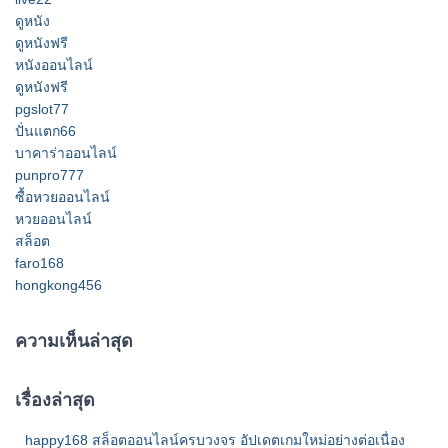
ดูหนัง
ดูหนังฟรี
หนังออนไลน์
ดูหนังฟรี
pgslot77
ปั่นแตก66
บาคาร่าออนไลน์
punpro777
ซื้อหวยออนไลน์
หวยออนไลน์
สล็อต
faro168
hongkong456
ความเห็นล่าสุด
เรื่องล่าสุด
happy168 สล็อตออนไลน์ครบวงจร อัปเดตเกมใหม่อย่างต่อเนื่อง