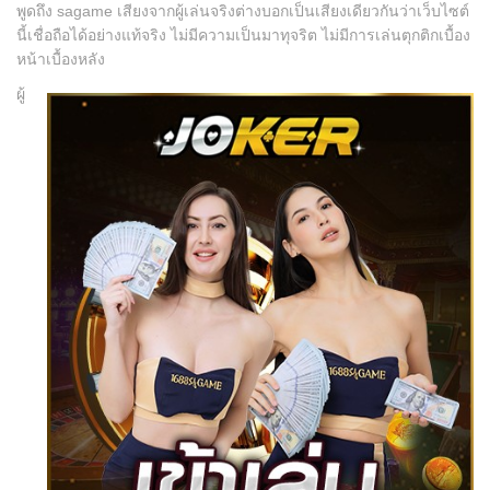
พูดถึง sagame เสียงจากผู้เล่นจริงต่างบอกเป็นเสียงเดียวกันว่าเว็บไซต์
นี้เชื่อถือได้อย่างแท้จริง ไม่มีความเป็นมาทุจริต ไม่มีการเล่นตุกติกเบื้อง
หน้าเบื้องหลัง
ผู้