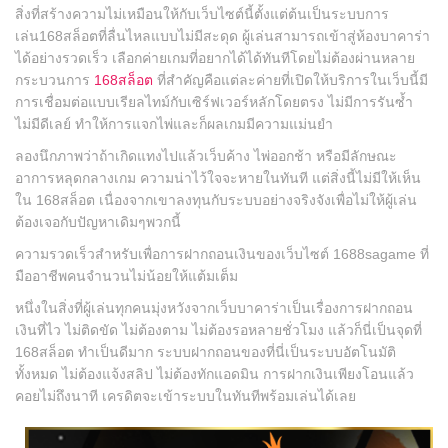
สิ่งที่สร้างความไม่เหมือนให้กับเว็บไซต์นี้ตั้งแต่ต้นเป็นระบบการ
เล่น168สล็อตที่ลื่นไหลแบบไม่มีสะดุด ผู้เล่นสามารถเข้าสู่ห้องบาคาร่า
ได้อย่างรวดเร็ว เลือกค่ายเกมที่อยากได้ได้ทันทีโดยไม่ต้องผ่านหลาย
กระบวนการ
168สล็อต
ที่สำคัญคือแต่ละค่ายที่เปิดให้บริการในเว็บนี้มี
การเชื่อมต่อแบบเรียลไทม์กับเซิร์ฟเวอร์หลักโดยตรง ไม่มีการรันซ้ำ
ไม่มีดีเลย์ ทำให้การแจกไพ่และก็ผลเกมมีความแม่นยำ
ลองนึกภาพว่าถ้าเกิดแทงไปแล้วเว็บค้าง ไพ่ออกช้า หรือมีลักษณะ
อาการหลุดกลางเกม ความน่าไว้ใจจะหายในทันที แต่สิ่งนี้ไม่มีให้เห็น
ใน 168สล็อต เนื่องจากเขาลงทุนกับระบบอย่างจริงจังเพื่อไม่ให้ผู้เล่น
ต้องเจอกับปัญหาเดิมๆพวกนี้
ความรวดเร็วสำหรับเพื่อการฝากถอนเงินของเว็บไซต์ 1688sagame ที่
มืออาชีพคนจำนวนไม่น้อยให้แต้มเต็ม
หนึ่งในสิ่งที่ผู้เล่นทุกคนมุ่งหวังจากเว็บบาคาร่าเป็นเรื่องการฝากถอน
เงินที่ไว ไม่ติดขัด ไม่ต้องตาม ไม่ต้องรอหลายชั่วโมง แล้วก็นี่เป็นจุดที่
168สล็อต ทำเป็นดีมาก ระบบฝากถอนของที่นี่เป็นระบบอัตโนมัติ
ทั้งหมด ไม่ต้องแจ้งสลิป ไม่ต้องทักแอดมิน การฝากเงินเพียงโอนแล้ว
คอยไม่ถึงนาที เครดิตจะเข้าระบบในทันทีพร้อมเล่นได้เลย