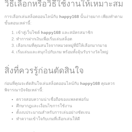
วิธีเลือกหรือวิธีใช้งานให้เหมาะสม
การเลือกเล่นสล็อตออนไลน์กับ
happy168
นั้นง่ายมาก เพียงทำตาม
ขั้นตอนเหล่านี้:
เข้าสู่เว็บไซต์
happy168
และสมัครสมาชิก
ทำการฝากเงินเพื่อเริ่มเล่นสล็อต
เลือกเกมที่คุณสนใจจากหมวดหมู่ที่มีให้เลือกมากมาย
เริ่มเล่นและสนุกไปกับเกม พร้อมทั้งลุ้นรับรางวัลใหญ่
สิ่งที่ควรรู้ก่อนตัดสินใจ
ก่อนที่คุณจะตัดสินใจเล่นสล็อตออนไลน์กับ
happy168
คุณควร
พิจารณาปัจจัยเหล่านี้:
ตรวจสอบความน่าเชื่อถือของแพลตฟอร์ม
ศึกษากฎและเงื่อนไขการใช้งาน
ตั้งงบประมาณสำหรับการเล่นอย่างชัดเจน
ทำความเข้าใจกับเกมที่เลือกเล่นให้ดี