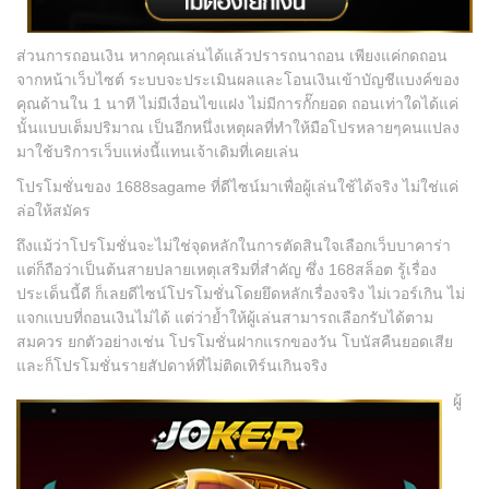
ส่วนการถอนเงิน หากคุณเล่นได้แล้วปรารถนาถอน เพียงแค่กดถอน
จากหน้าเว็บไซต์ ระบบจะประเมินผลและโอนเงินเข้าบัญชีแบงค์ของ
คุณด้านใน 1 นาที ไม่มีเงื่อนไขแฝง ไม่มีการกั๊กยอด ถอนเท่าใดได้แค่
นั้นแบบเต็มปริมาณ เป็นอีกหนึ่งเหตุผลที่ทำให้มือโปรหลายๆคนแปลง
มาใช้บริการเว็บแห่งนี้แทนเจ้าเดิมที่เคยเล่น
โปรโมชั่นของ 1688sagame ที่ดีไซน์มาเพื่อผู้เล่นใช้ได้จริง ไม่ใช่แค่
ล่อให้สมัคร
ถึงแม้ว่าโปรโมชั่นจะไม่ใช่จุดหลักในการตัดสินใจเลือกเว็บบาคาร่า
แต่ก็ถือว่าเป็นต้นสายปลายเหตุเสริมที่สำคัญ ซึ่ง 168สล็อต รู้เรื่อง
ประเด็นนี้ดี ก็เลยดีไซน์โปรโมชั่นโดยยึดหลักเรื่องจริง ไม่เวอร์เกิน ไม่
แจกแบบที่ถอนเงินไม่ได้ แต่ว่าย้ำให้ผู้เล่นสามารถเลือกรับได้ตาม
สมควร ยกตัวอย่างเช่น โปรโมชั่นฝากแรกของวัน โบนัสคืนยอดเสีย
และก็โปรโมชั่นรายสัปดาห์ที่ไม่ติดเทิร์นเกินจริง
ผู้