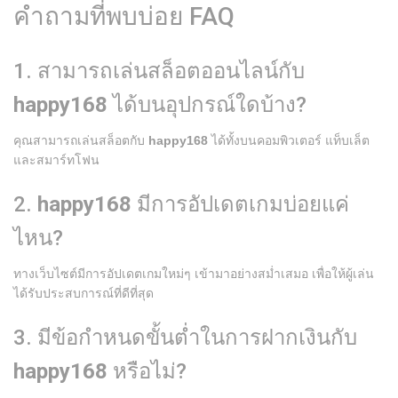
คำถามที่พบบ่อย FAQ
1. สามารถเล่นสล็อตออนไลน์กับ
happy168
ได้บนอุปกรณ์ใดบ้าง?
คุณสามารถเล่นสล็อตกับ
happy168
ได้ทั้งบนคอมพิวเตอร์ แท็บเล็ต
และสมาร์ทโฟน
2.
happy168
มีการอัปเดตเกมบ่อยแค่
ไหน?
ทางเว็บไซต์มีการอัปเดตเกมใหม่ๆ เข้ามาอย่างสม่ำเสมอ เพื่อให้ผู้เล่น
ได้รับประสบการณ์ที่ดีที่สุด
3. มีข้อกำหนดขั้นต่ำในการฝากเงินกับ
happy168
หรือไม่?