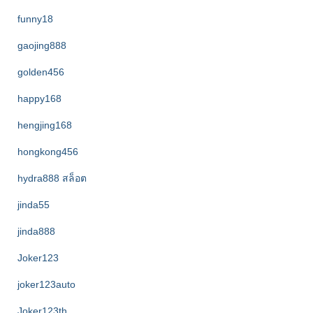
funny18
gaojing888
golden456
happy168
hengjing168
hongkong456
hydra888 สล็อต
jinda55
jinda888
Joker123
joker123auto
Joker123th