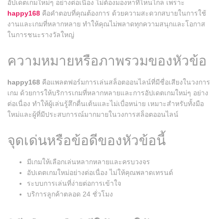
อัปเดตเกมใหม่ๆ อย่างต่อเนื่อง ไม่ต้องมองหาที่ไหนไกล เพราะ
happy168
คือคำตอบที่คุณต้องการ ด้วยความสะดวกสบายในการใช้
งานและเกมที่หลากหลาย ทำให้คุณไม่พลาดทุกความสนุกและโอกาส
ในการชนะรางวัลใหญ่
ความหมายหรือภาพรวมของหัวข้อ
happy168
คือแพลตฟอร์มการเล่นสล็อตออนไลน์ที่มีชื่อเสียงในวงการ
เกม ด้วยการให้บริการเกมที่หลากหลายและการอัปเดตเกมใหม่ๆ อย่าง
ต่อเนื่อง ทำให้ผู้เล่นรู้สึกตื่นเต้นและไม่เบื่อหน่าย เหมาะสำหรับทั้งมือ
ใหม่และผู้ที่มีประสบการณ์มากมายในวงการสล็อตออนไลน์
จุดเด่นหรือข้อดีของหัวข้อนี้
มีเกมให้เลือกเล่นหลากหลายและครบวงจร
อัปเดตเกมใหม่อย่างต่อเนื่อง ไม่ให้คุณพลาดเทรนด์
ระบบการเล่นที่ง่ายต่อการเข้าใจ
บริการลูกค้าตลอด 24 ชั่วโมง