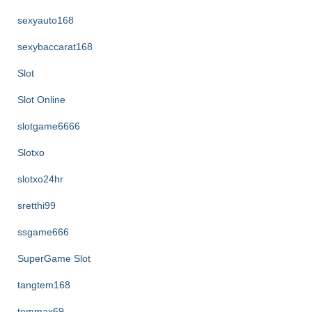
sexyauto168
sexybaccarat168
Slot
Slot Online
slotgame6666
Slotxo
slotxo24hr
sretthi99
ssgame666
SuperGame Slot
tangtem168
temmax69