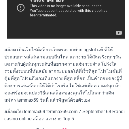
สล็อต เป็นเว็บไซต์สล็อตเว็บตรงจากค่าย pgslot แท้ ที่ให้
ประสบการณ์เล่นเกมแบบลื่นไหล แตกง่าย ได้เงินจริงทุกๆวัน
เหมาะกับผู้เล่นทุกระดับที่อยากความแจ่มกระจ่าง โปร่งใส
รวมทั้งระบบที่ทันสมัย จากระบบออโต้ที่เร็วที่สุด โปรโมชั่นที่
คุ้มที่สุด ไปจนถึงเกมที่แตกง่ายที่สุด สล็อต เป็นคำตอบของผู้ที่
ต้องการเล่นสล็อตให้ได้กำไรจริง ไม่ใช่แค่เพื่อความสนุก ถ้า
คุณพร้อมจะแปลงวิธีเล่นสล็อตของคุณให้ไปไกลกว่าเดิม
สมัคร temmax69 วันนี้ แล้วพิสูจน์ด้วยตัวเอง
สล็อตเว็บ temmax69 temmax69.com 7 September 68 Randi
casino online สล็อต แตกง่าย Top 5