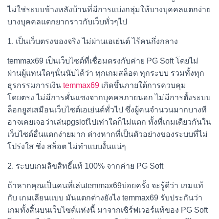
ไม่ใช่ระบบข้างหลังบ้านที่มีการแบ่งกลุ่มให้บางบุคคลแตกง่าย
บางบุคคลแตกยากราวกับเว็บทั่วๆไป
1. เป็นเว็บตรงของจริง ไม่ผ่านเอเย่นต์ ไร้คนกึ่งกลาง
temmax69 เป็นเว็บไซต์ที่เชื่อมตรงกับค่าย PG Soft โดยไม่
ผ่านผู้แทนใดๆนั่นนับได้ว่า ทุกเกมสล็อต ทุกระบบ รวมทั้งทุก
ธุรกรรมการเงิน
temmax69
เกิดขึ้นภายใต้การควบคุม
โดยตรง ไม่มีการคั่นแซงจากบุคคลภายนอก ไม่มีการตั้งระบบ
ล็อกยูสเสมือนเว็บไซต์เอเย่นต์ทั่วไป ซึ่งผู้คนจำนวนมากบางที
อาจเคยเจอว่าเล่นpgslotไปเท่าใดก็ไม่แตก ทั้งที่เกมเดียวกันใน
เว็บไซต์อื่นแตกง่ายมาก ต่างหากที่เป็นตัวอย่างของระบบที่ไม่
โปร่งใส ซึ่ง สล็อต ไม่ทำแบบงั้นแน่ๆ
2. ระบบเกมลิขสิทธิ์แท้ 100% จากค่าย PG Soft
ถ้าหากคุณเป็นคนที่เล่นtemmax69บ่อยครั้ง จะรู้ดีว่า เกมแท้
กับ เกมเลียนแบบ มันแตกต่างยังไง temmax69 รับประกันว่า
เกมทั้งสิ้นบนเว็บไซต์แห่งนี้ มาจากเซิร์ฟเวอร์แท้ของ PG Soft