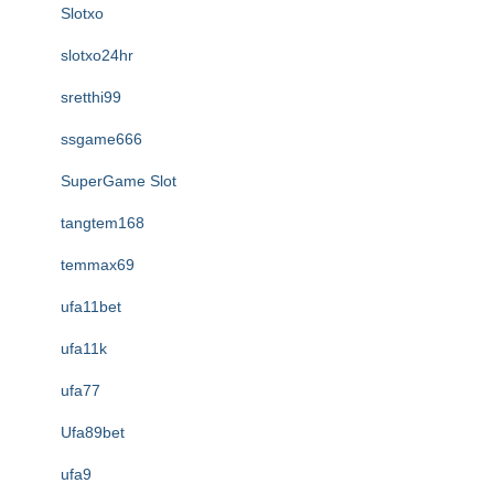
Slotxo
slotxo24hr
sretthi99
ssgame666
SuperGame Slot
tangtem168
temmax69
ufa11bet
ufa11k
ufa77
Ufa89bet
ufa9