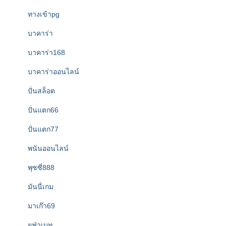
ทางเข้าpg
บาคาร่า
บาคาร่า168
บาคาร่าออนไลน์
ปั่นสล็อต
ปั่นแตก66
ปั่นแตก77
พนันออนไลน์
พุซซี่888
มันนี่เกม
มาเก๊า69
ยูฟ่าเบท