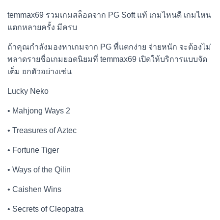
temmax69 รวมเกมสล็อตจาก PG Soft แท้ เกมไหนดี เกมไหน
แตกหลายครั้ง มีครบ
ถ้าคุณกำลังมองหาเกมจาก PG ที่แตกง่าย จ่ายหนัก จะต้องไม่
พลาดรายชื่อเกมยอดนิยมที่ temmax69 เปิดให้บริการแบบจัด
เต็ม ยกตัวอย่างเช่น
Lucky Neko
• Mahjong Ways 2
• Treasures of Aztec
• Fortune Tiger
• Ways of the Qilin
• Caishen Wins
• Secrets of Cleopatra