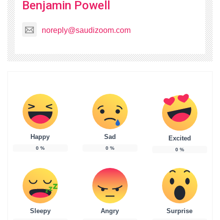
Benjamin Powell
noreply@saudizoom.com
Happy
Sad
Excited
0
%
0
%
0
%
Sleepy
Angry
Surprise