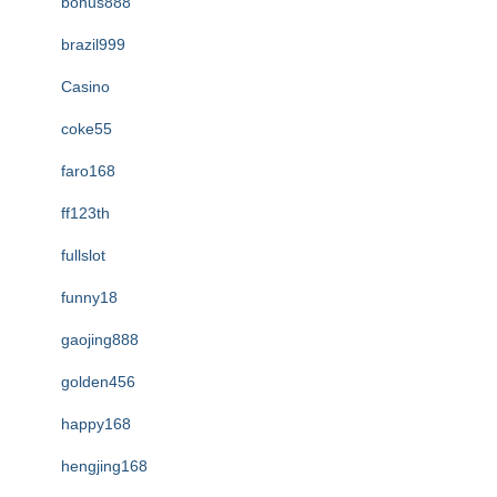
bonus888
brazil999
Casino
coke55
faro168
ff123th
fullslot
funny18
gaojing888
golden456
happy168
hengjing168