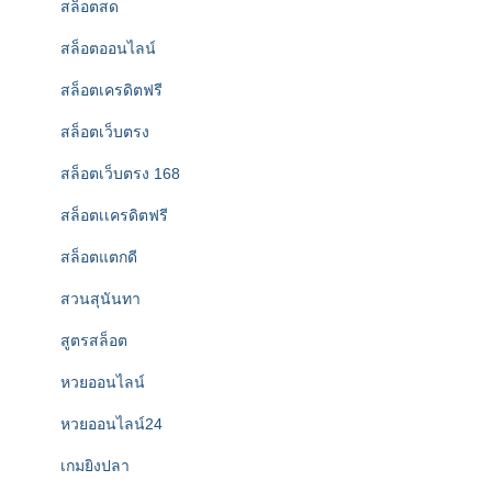
สล็อตสด
สล็อตออนไลน์
สล็อตเครดิตฟรี
สล็อตเว็บตรง
สล็อตเว็บตรง 168
สล็อตเเครดิตฟรี
สล็อตแตกดี
สวนสุนันทา
สูตรสล็อต
หวยออนไลน์
หวยออนไลน์24
เกมยิงปลา