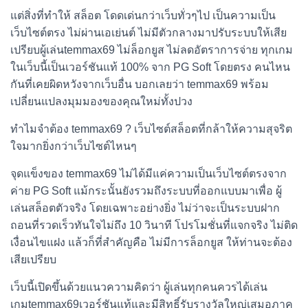
แต่สิ่งที่ทำให้ สล็อต โดดเด่นกว่าเว็บทั่วๆไป เป็นความเป็น
เว็บไซต์ตรง ไม่ผ่านเอเย่นต์ ไม่มีตัวกลางมาปรับระบบให้เสีย
เปรียบผู้เล่นtemmax69 ไม่ล็อกยูส ไม่ลดอัตราการจ่าย ทุกเกม
ในเว็บนี้เป็นเวอร์ชันแท้ 100% จาก PG Soft โดยตรง คนไหน
กันที่เคยผิดหวังจากเว็บอื่น บอกเลยว่า temmax69 พร้อม
เปลี่ยนแปลงมุมมองของคุณใหม่ทั้งปวง
ทำไมจำต้อง temmax69 ? เว็บไซต์สล็อตที่กล้าให้ความสุจริต
ใจมากยิ่งกว่าเว็บไซต์ไหนๆ
จุดแข็งของ temmax69 ไม่ได้มีแค่ความเป็นเว็บไซต์ตรงจาก
ค่าย PG Soft แม้กระนั้นยังรวมถึงระบบที่ออกแบบมาเพื่อ ผู้
เล่นสล็อตตัวจริง โดยเฉพาะอย่างยิ่ง ไม่ว่าจะเป็นระบบฝาก
ถอนที่รวดเร็วทันใจไม่ถึง 10 วินาที โปรโมชั่นที่แจกจริง ไม่ติด
เงื่อนไขแฝง แล้วก็ที่สำคัญคือ ไม่มีการล็อกยูส ให้ท่านจะต้อง
เสียเปรียบ
เว็บนี้เปิดขึ้นด้วยแนวความคิดว่า ผู้เล่นทุกคนควรได้เล่น
เกมtemmax69เวอร์ชันแท้และมีสิทธิ์รับรางวัลใหญ่เสมอภาค