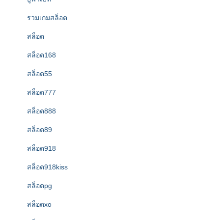
รวมเกมสล็อต
สล็อต
สล็อต168
สล็อต55
สล็อต777
สล็อต888
สล็อต89
สล็อต918
สล็อต918kiss
สล็อตpg
สล็อตxo