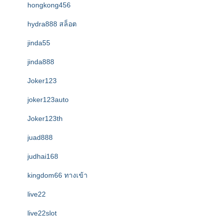
hongkong456
hydra888 สล็อต
jinda55
jinda888
Joker123
joker123auto
Joker123th
juad888
judhai168
kingdom66 ทางเข้า
live22
live22slot