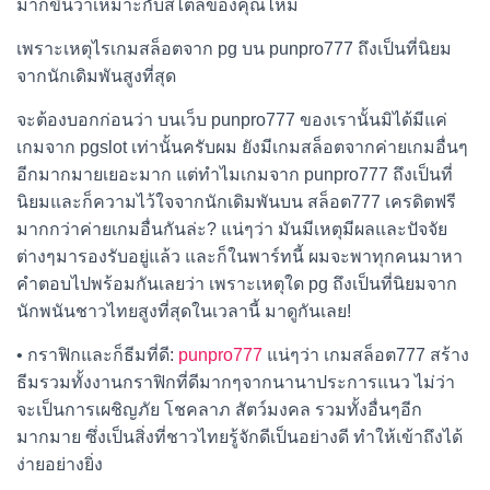
มากขึ้นว่าเหมาะกับสไตล์ของคุณไหม
เพราะเหตุไรเกมสล็อตจาก pg บน punpro777 ถึงเป็นที่นิยม
จากนักเดิมพันสูงที่สุด
จะต้องบอกก่อนว่า บนเว็บ punpro777 ของเรานั้นมิได้มีแค่
เกมจาก pgslot เท่านั้นครับผม ยังมีเกมสล็อตจากค่ายเกมอื่นๆ
อีกมากมายเยอะมาก แต่ทำไมเกมจาก punpro777 ถึงเป็นที่
นิยมและก็ความไว้ใจจากนักเดิมพันบน สล็อต777 เครดิตฟรี
มากกว่าค่ายเกมอื่นกันล่ะ? แน่ๆว่า มันมีเหตุมีผลและปัจจัย
ต่างๆมารองรับอยู่แล้ว และก็ในพาร์ทนี้ ผมจะพาทุกคนมาหา
คำตอบไปพร้อมกันเลยว่า เพราะเหตุใด pg ถึงเป็นที่นิยมจาก
นักพนันชาวไทยสูงที่สุดในเวลานี้ มาดูกันเลย!
• กราฟิกและก็ธีมที่ดี:
punpro777
แน่ๆว่า เกมสล็อต777 สร้าง
ธีมรวมทั้งงานกราฟิกที่ดีมากๆจากนานาประการแนว ไม่ว่า
จะเป็นการเผชิญภัย โชคลาภ สัตว์มงคล รวมทั้งอื่นๆอีก
มากมาย ซึ่งเป็นสิ่งที่ชาวไทยรู้จักดีเป็นอย่างดี ทำให้เข้าถึงได้
ง่ายอย่างยิ่ง