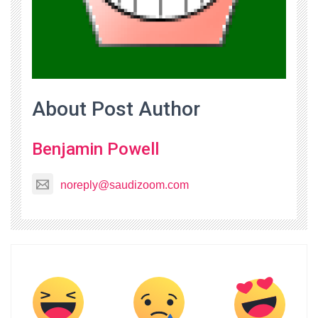
About Post Author
Benjamin Powell
noreply@saudizoom.com