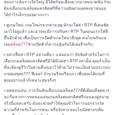
ชอบการลุ้นรางวัลใหญ่ มิได้พร้อมเสี่ยงมากมายขนาดนั้น ก็จะ
ต้องเลือกเกมสล็อตเเครดิตฟรีที่ความผันผวนลดลงมาหน่อย
ได้กำไรเล็กๆบ่อยมากกว่า
• ดูเกมใหม่: เกมใหม่ๆจากค่าย pg มักจะใส่ค่า RTP ที่เด่นชัด
เอาไว้อยู่แล้ว และอาจจะมีการปรับค่า RTP ในตอนแรกให้ดี
ขึ้นอีกด้วย เพื่อเป็นการเปิดตัวเกมให่น่าดึงดูด คนไหนกันแน่
เล่น
สล็อต777
ช่วงเปิดตัวก็มารอลุ้นกันได้เลยจ๊าครับ
• อย่าเชื่อค่า RTP อย่างเดียว: แน่นอนว่า ปัจจัยสำหรับในการ
เลือกเกมสล็อตเเครดิตฟรีมิได้มีแค่ค่า RTP เท่านั้น คุณจำเป็น
ที่จะต้องดูรีวิวในส่วนอื่นๆเอาไว้ด้วย ไม่ว่าจะเป็นส่วนประกอบ
เกมpunpro777 ฟีเจอร์ จำนวนรีลหรือแถว เพื่อคุณได้เกมที่
คุณอยากแล้วก็เหมาะสมจริงๆ
• ทดสอบเล่น: การเริ่มต้นเลือกเกมสล็อต777ที่ดีเยี่ยมที่สุดควร
จะเริ่มจากการทดลองเล่นเกมสล็อตเเครดิตฟรีก่อนลงสู่สนาม
จริงนี่แหละครับ มันจะช่วยทำให้คุณเข้าใจการออกรางวัล
ความถี่สำหรับในการชนะ หรือจังหวะของโบนัสต่างๆเพิ่ม