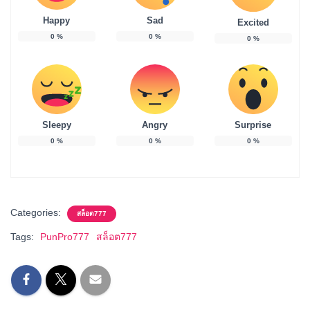
Happy
Sad
Excited
0
%
0
%
0
%
Sleepy
Angry
Surprise
0
%
0
%
0
%
Categories:
สล็อต777
Tags:
PunPro777
สล็อต777