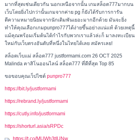
มากที่สุดเช่นเดียวกัน นอกเหนือจากนั้น เกมสล็อต777มากบน
เว็บโดยยิ่งไปกว่านั้นเกมจากค่าย pg ก็ยังได้รับการการัน
ตีความหมายนิยมจากนักเดิมพันเยอะมากอีกด้วย มันจะยิ่ง
ทำให้คุณเลือกเกมpunpro777ได้ง่ายขึ้นอย่างแน่แท้ ด้วยเหตุนี้
แม้คุณพร้อมเริ่มต้นได้กำไรกับพวกเราแล้วล่ะก็ มาลงทะเบียน
ใหม่กับเว็บตรงอันดับที่หนึ่งในไทยได้เลย สมัครเลย!
สล็อตเว็บแม่ สล็อต777 justformami.com 26 OCT 2025
Malinda คาสิโนออนไลน์ สล็อต777 ที่ดีที่สุด Top 85
ขอขอบคุณเว็ปไซต์
punpro777
https://bit.ly/justformami
https://rebrand.ly/justformami
https://cutly.info/justformami
https://shorturl.asia/sRPDc
https://t.co/MUWh3tIUNw