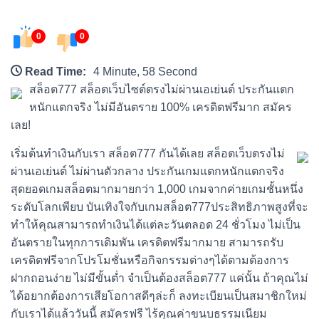
0
0
Read Time:
4 Minute, 58 Second
สล็อต777 สล็อตเว็บไซต์ตรงไม่ผ่านเอเย่นต์ ประกันแตก
หนักแตกจริง ไม่มีอันตราย 100% เครดิตฟรีมาก สมัคร
เลย!
เริ่มต้นทำเงินกับเรา สล็อต777 กันได้เลย สล็อตเว็บตรงไม่
ผ่านเอเย่นต์ ไม่ผ่านตัวกลาง ประกันเกมแตกหนักแตกจริง
สุดยอดเกมสล็อตมากมายกว่า 1,000 เกมจากค่ายเกมชั้นหนึ่ง
ระดับโลกเพียบ บันเทิงใจกับเกมสล็อต777ประสิทธิภาพสูงที่จะ
ทำให้คุณสามารถทำเงินได้แต่ละวันตลอด 24 ชั่วโมง ไม่เป็น
อันตรายในทุกการเดิมพัน เครดิตฟรีมากมาย สามารถรับ
เครดิตฟรีจากโปรโมชั่นหรือกิจกรรมต่างๆได้ตามต้องการ
ฝากถอนง่าย ไม่มีขั้นต่ำ จำเป็นต้องสล็อต777 แค่นั้น ถ้าคุณไม่
ได้อยากต้องการเสียโอกาสดีๆล่ะก็ ลงทะเบียนเป็นสมาชิกใหม่
กับเราได้แล้ววันนี้ สมัครฟรี ไร้คุณค่าขนบธรรมเนียม