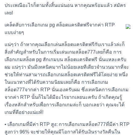
ประเพณีอะไรก็ตามทั้งสิ้นแน่นอน หากคุณพร้อมแล้ว สมัคร
เลย!
เคล็ดลับการเลือกเกม pg สล็อตแครดิตฟรีจากค่า RTP
แบบง่ายๆ
แน่ๆว่า ถ้าหากคุณเลือกเล่นสล็อตแครดิตฟรีกับเราแล้วล่ะก็
สิ่งสำคัญสำหรับในการเริ่มเล่นเกมสล็อต777เลยก็คือ การ
เลือกเกมสล็อต pg สักเกมบน สล็อตเเครดิตฟรี นั่นแหละครับ
ผม แน่ๆว่า มันมีเทคนิคมากไม่น้อยเลยทีเดียวจำนวนมากที่จะ
ช่วยให้ท่านสามารถเลือกเกมสล็อตเครดิตฟรีได้โดยง่าย หนึ่ง
ในแนวทางที่ได้รับความนิยมเลยก็คือ การเลือกเกม
สล็อต777จากค่า RTP นั่นเองครับผม ซึ่งเทคนิคการเลือกเกม
จากค่า RTP นั้นก็ไมได้มีอะไรยากเลยนะครับ ถ้าเกิดคุณรู้
เรื่องหลักสำหรับเพื่อการเลือกเกมล่ะก็ บอกเลยว่า คุณจะได้
เกมที่ดีอย่างแน่แท้!
• เลือกเกมที่มีค่า RTP สูง: การเลือกเกมสล็อต777ที่มีค่า RTP
สูงกว่า 96% จะช่วยให้คุณมีโอกาสได้รับเงินรางวัลคืนใน