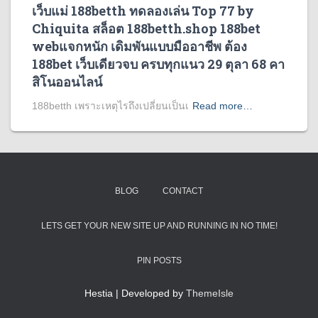
เว็บแม่ 188betth ทดลองเล่น Top 77 by
Chiquita สล็อต 188betth.shop 188bet
webแจกหนัก เดิมพันแบบมืออาชีพ ต้อง
188bet เว็บเดียวจบ ครบทุกแนว 29 ตุลา 68 คา
สิโนออนไลน์
188betth เพราะเหตุไรถึงเปลี่ยนเป็นเ
Read more…
BLOG
CONTACT
LETS GET YOUR NEW SITE UP AND RUNNING IN NO TIME!
PIN POSTS
Hestia | Developed by
ThemeIsle