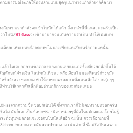
ทตามอารมณ์จะก่อให้พังทลายแบบสุดๆแนวทางแก้กล้วยๆก็คือ หา
างกับพวกเรากำลังจะเข้าโบนัสได้แล้ว สิ่งเหล่านี้นี่แหละนะครับเป็น
้ว่าโบนัส
918kiss
จะเข้ามามากจนเกินความจำเป็น ทำให้เพิ่มเบท
้ค่อยเพิ่มเบทหรือลดเบท ไม่มองเพียงแค่เสียงหรือภาพแค่นั้น
ล้วไม่เคยกดอ่านข้อตกลงของเกมเลยแม้แต่ครั้งเดียวยกมือขึ้นได้
สัญลักษณ์จ่ายเงิน ไลน์พนันที่ชนะ หรือเงื่อนไขของฟีพบร์ต่างๆมัน
ิหรือจังหวะของเกม ทำให้เบทบกพร่องกระทั่งเล่นเสียได้ง่ายสุดๆๆ
้ท่านใช้เวลาสักเล็กน้อยอ่านกติกาของเกมก่อนเสมอ
8kissจากความชื่นชอบก็เป็นได้ ซึ่งพวกเราก็ไม่เคยทราบหรอกครับ
อไม่ มันก็เลยเป็นข้อบกพร่องนิดๆหน่อยๆที่มือใหม่มักจะเจอโดยไม่รู้
ะทั่งทุนหมดก่อนจะเจอกับโบนัสเสียอีก ฉะนั้น ควรเลือกเกมที่
issautoแบบความผันผวนปานกลาง เน้นจ่ายถี่ ซื้อฟรีสปินเฉพาะ