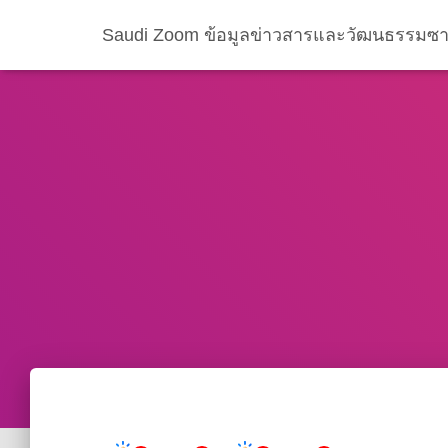
Saudi Zoom ข้อมูลข่าวสารและวัฒนธรรมซาอ