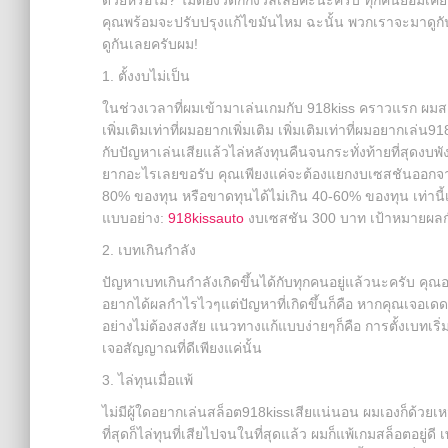
ด้วยหรือไม่? ไม่ต้องวิตกกังวลเลยค่ะนะครับ ทุกคนย่อมเคยบก
คุณพร้อมจะปรับปรุงแก้ไขมันไหม ฉะนั้น พวกเราจะมาดูกันเ
ดูกันเลยครับผม!
1. ตั้งงบไม่เป็น
ในช่วงเวลาที่ผมเข้ามาเล่นเกมกับ 918kiss คราวแรก ผมสาร
เพิ่มเติมเท่าที่ผมอยากเพิ่มเติม เพิ่มเติมเท่าที่ผมอยากเล่
กับปัญหาเล่นเสียแล้วไล่หลังทุนคืนจนกระทั่งท้ายที่สุดงบพ
ยากอะไรเลยขอรับ คุณเพียงแค่จะต้องแยกงบเซสชันออกจากกา
80% ของทุน หรือขาดทุนได้ไม่เกิน 40-60% ของทุน เท่านี
แบบอย่าง:
918kissauto
งบเซสชัน 300 บาท เป้าหมายผลกำ
2. เบทเกินกำลัง
ปัญหาเบทเกินกำลังเกิดขึ้นได้กับทุกคนอยู่แล้วนะครับ
อยากได้ผลกำไรไวๆแต่ปัญหาที่เกิดขึ้นก็คือ หากคุณเจอเด
อย่างไม่ต้องสงสัย แนวทางแก้แบบง่ายๆก็คือ การตั้งเบทเริ่
เจอสัญญาณที่ดีเพียงแค่นั้น
3. ไล่ทุนเมื่อแพ้
ไม่มีผู้ใดอยากเล่นสล็อต918kissเสียแน่นอน ผมเองก็ด้วยเห
ที่สุดก็ไล่ทุนที่เสียไปจนในที่สุดแล้ว ผมก็แพ้เกมสล็อตอ