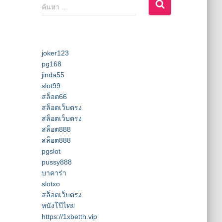
ค้
ค้นหา …
น
ห
า
สำ
joker123
ห
pg168
รั
jinda55
บ
slot99
:
สล็อต66
สล็อตเว็บตรง
สล็อตเว็บตรง
สล็อต888
สล็อต888
pgslot
pussy888
บาคาร่า
slotxo
สล็อตเว็บตรง
หนังโป๊ไทย
https://1xbetth.vip