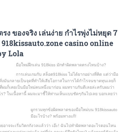
ง ของจริง เล่นง่าย กำไรพุ่งไม่หยุด 7
ย 918kissauto.zone casino online
by Lola
มือใหม่ฝึกเล่น 918kiss มักทำผิดพลาดตรงไหนบ้าง?
การเล่นเกมกับ สล็อต918kiss ไม่ได้ยากอย่างที่คิด แต่ว่ามือ
ั่งมันกลายเป็นจุดที่ทำให้เสียโอกาสในการได้กำไรจนขาดทุนเลยก็
ะที่ผมก็เคยเป็นมือใหม่คนหนึ่งมาก่อน ผมทราบกันดีเลยล่ะครับผมว่า
? ในเนื้อหานี้ ผมจะมาชี้ให้ท่านเห็นแบบชัดๆกันไปเลย บอกเลยว่า
ผูกรวมทุกข้อผิดพลาดของมือใหม่บน 918kissauto
มีอะไรบ้าง? พร้อมทางแก้!
น้อยอาจจะเริ่มวิตกกังวลแล้วว่า เอ๊ะ! ฉันไปทำผิดพลาดอะไรตอนไหน