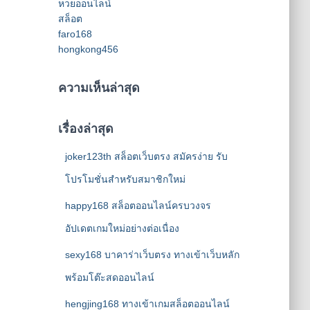
หวยออนไลน์
สล็อต
faro168
hongkong456
ความเห็นล่าสุด
เรื่องล่าสุด
joker123th สล็อตเว็บตรง สมัครง่าย รับ
โปรโมชั่นสำหรับสมาชิกใหม่
happy168 สล็อตออนไลน์ครบวงจร
อัปเดตเกมใหม่อย่างต่อเนื่อง
sexy168 บาคาร่าเว็บตรง ทางเข้าเว็บหลัก
พร้อมโต๊ะสดออนไลน์
hengjing168 ทางเข้าเกมสล็อตออนไลน์