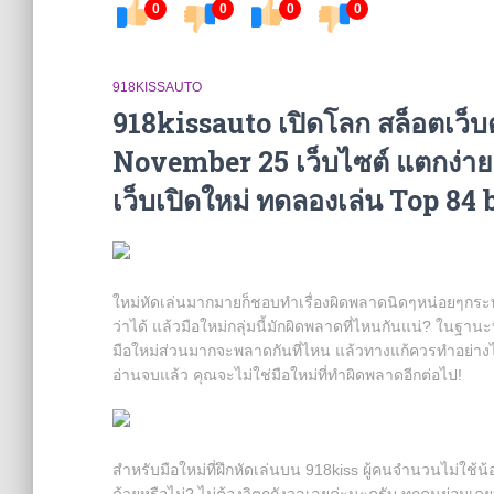
0
0
0
0
918KISSAUTO
918kissauto เปิดโลก สล็อตเว็บตร
November 25 เว็บไซต์ แตกง่า
เว็บเปิดใหม่ ทดลองเล่น Top 84 
ใหม่หัดเล่นมากมายก็ชอบทำเรื่องผิดพลาดนิดๆหน่อยๆกระท
ว่าได้ แล้วมือใหม่กลุ่มนี้มักผิดพลาดที่ไหนกันแน่? ในฐาน
มือใหม่ส่วนมากจะพลาดกันที่ไหน แล้วทางแก้ควรทำอย่างไร
อ่านจบแล้ว คุณจะไม่ใช่มือใหม่ที่ทำผิดพลาดอีกต่อไป!
สำหรับมือใหม่ที่ฝึกหัดเล่นบน 918kiss ผู้คนจำนวนไม่ใช้