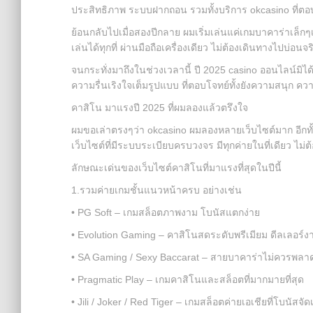
ประสิทธิภาพ ระบบฝากถอน รวมทั้งบริการ okcasino ที่ตอ
ย้อนกลับไปเมื่อสองปีกลาย ผมเริ่มเล่นแค่เกมบาคาร่าเล็กๆเ
เล่นได้ทุกที่ ผ่านมือถือเครื่องเดียว ไม่ต้องเดินทางไปบ่อนจร
จนกระทั่งมาถึงในช่วงเวลานี้ ปี 2025 casino ออนไลน์มิได
ความรื่นเริงใจเต็มรูปแบบ ที่ตอบโจทย์ทั้งยังความสนุก 
คาสิโน มาแรงปี 2025 ที่ผมลองแล้วตรึงใจ
ผมขอเล่าตรงๆว่า okcasino ผมลองหลายเว็บไซต์มาก อีกทั้งเว
เว็บไซต์ที่มีระบบระเบียบครบวงจร มีทุกค่ายในที่เดียว ไม่ต้
ลักษณะเด่นของเว็บไซต์คาสิโนที่มาแรงที่สุดในปีนี้
1.รวมค่ายเกมชั้นแนวหน้าครบ อย่างเช่น
• PG Soft – เกมสล็อตภาพงาม โบนัสแตกง่าย
• Evolution Gaming – คาสิโนสดระดับพรีเมียม ดีลเลอร์งา
• SA Gaming / Sexy Baccarat – สายบาคาร่าไม่ควรพลา
• Pragmatic Play – เกมคาสิโนและสล็อตที่มากมายที่สุด
• Jili / Joker / Red Tiger – เกมสล็อตค่ายเอเชียที่โบนัสจัด