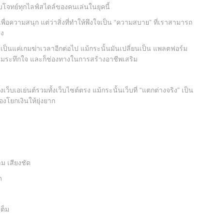
บโจทย์ทุกไลฟ์สไตล์ของคนเล่นในยุคนี้
พื่อความสนุก แต่ว่าสิ่งที่ทำให้พึงใจเป็น “ความสบาย” ที่เราสามารถ
ิง
้เป็นแค่เกมฆ่าเวลาอีกต่อไป แม้กระนั้นมันเปลี่ยนเป็น แพลตฟอร์ม
ความระทึกใจ และก็ช่องทางในการสร้างอาชีพเสริม
็บเอเย่นต์รวมทั้งเว็บไซต์ตรง แม้กระนั้นเว็บที่ “แตกต่างจริง” เป็น
องโยกเงินให้ยุ่งยาก
ม เสียงชัด
ด
เต็ม