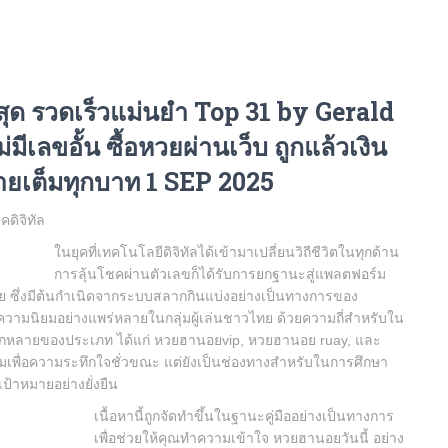
ด รวดเร็วแม่นยำ Top 31 by Gerald
เลขอั้น ซื้อหวยผ่านเว็บ ถูกแล้วเงิน
่ายเต็มทุกบาท 1 SEP 2025
คดิจิทัล
ในยุคที่เทคโนโลยีดิจิทัลได้เข้ามาเปลี่ยนวิถีชีวิตในทุกด้าน
การลุ้นโชคผ่านตัวเลขก็ได้รับการยกฐานะสู่แพลตฟอร์ม
อย ซึ่งมีต้นกำเนิดจากระบบสลากกินแบ่งอย่างเป็นทางการของ
ความนิยมอย่างแพร่หลายในกลุ่มผู้เล่นชาวไทย ด้วยความถี่สำหรับใน
หลากหลายของประเภท ได้แก่ หวยฮานอยvip, หวยฮานอย ruay, และ
มเพื่อความระทึกใจชั่วขณะ แต่ยังเป็นช่องทางสำหรับในการศึกษา
เป้าหมายอย่างยั่งยืน
เนื้อหานี้ถูกจัดทำขึ้นในฐานะคู่มืออย่างเป็นทางการ
เพื่อช่วยให้คุณทำความเข้าใจ หวยฮานอยวันนี้ อย่าง