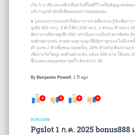
เกิน 5 นาที) และหลีกเลี่ยงเว็บที่ไม่มีรีวิวหรือสัญญาผล
บริการลูกค้าทันทีเพื่อทดลองการตอบสนอง
● รูปแบบการแทงแล้วก็อัตราการจ่ายที่ควรจะรู้จักเพื่อการ
สูงถึง 900 เท่า), 3 ตัวโต๊ด (150 เท่า), 2 ตัวบน-ข้างล่าง 
อัตราบางทีอาจสูงถึง 950 เท่าเนื่องจากเป็นจำพวกพิเศษ ข
ยกตัวอย่างเช่น หวยฮานอย ruay ที่มีอัตราสูงและไม่มีเล
ต่ำ (เลข 2 ตัวเพื่อชนะบ่อยครั้ง), 30% สำหรับเสี่ยงปานก
เพื่อรางวัลใหญ่) ยกตัวอย่างเช่น แม้งบ 500 บาท ให้แทง 
ซึ่งแสดงเลขออกหลายครั้ง ดังเช่นว่า 38
…
By
Benjamin Powell
,
1 ปี
ago
0
0
0
0
BONUS888
Pgslot 1 ก.ค. 2025 bonus888 เ