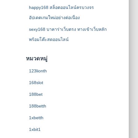
happy168 สล็อตออนไลน์ครบวงจร
อัปเดตเกมใหม่อย่างต่อเนื่อง
sexy168 บาคาร่าเว็บตรง ทางเข้าเว็บหลัก
พร้อมโต๊ะสดออนไลน์
หมวดหมู่
123lionth
168slot
188bet
188betth
1xbetth
1xbit1