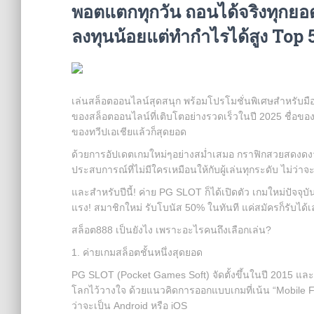
พอตแตกทุกวัน ถอนได้จริงทุกย
ลงทุนน้อยแต่ทำกำไรได้สูง To
เล่นสล็อตออนไลน์สุดสนุก พร้อมโปรโมชั่นพิเศษสำหรับมือใ
ของสล็อตออนไลน์ที่เติบโตอย่างรวดเร็วในปี 2025 ชื่อของ P
ของทวีปเอเชียแล้วก็สุดยอด
ด้วยการอัปเดตเกมใหม่ๆอย่างสม่ำเสมอ กราฟิกสวยสดงดงา
ประสบการณ์ที่ไม่มีใครเหมือนให้กับผู้เล่นทุกระดับ ไม่ว่าจ
และสำหรับปีนี้! ค่าย PG SLOT ก็ได้เปิดตัว เกมใหม่ปัจจ
แรง! สมาชิกใหม่ รับโบนัส 50% ในทันที แค่สมัครก็รับได้เ
สล็อต888 เป็นยังไง เพราะอะไรคนถึงเลือกเล่น?
1. ค่ายเกมสล็อตชั้นหนึ่งสุดยอด
PG SLOT (Pocket Games Soft) จัดตั้งขึ้นในปี 2015 และก็เ
โลกไว้วางใจ ด้วยแนวคิดการออกแบบเกมที่เน้น “Mobile Fi
ว่าจะเป็น Android หรือ iOS