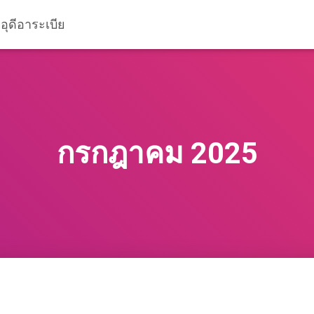
ุดีอาระเบีย
กรกฎาคม 2025