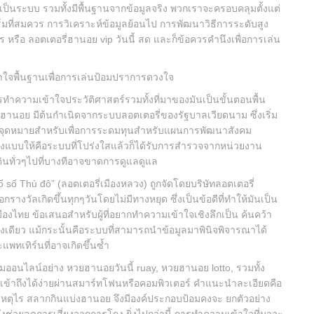
เป็นระบบ รวมทั้งมีพื้นฐานจากข้อมูลจริง พวกเราจะครอบคลุมตั้งแต่
มที่สมควร การวิเคราะห์ข้อมูลย้อนไป การพัฒนาวิธีการระดับสูง
 หรือ ลอตเตอรี่ฮานอย vip วันนี้ สด และก็ข้อควรคำนึงเพื่อการเล่น
ใจพื้นฐานเพื่อการเล่นป้อมปราการดวงใจ
ารทำความเข้าใจประวัติศาสตร์รวมทั้งที่มาของมันเป็นขั้นตอนพื้น
รี่ฮานอย มีต้นกำเนิดจากระบบลอตเตอรี่ของรัฐบาลเวียดนาม ซึ่งเริ่ม
่อจุดหมายสำหรับเพื่อการระดมทุนสำหรับแผนการพัฒนาสังคม
างแบบให้คือระบบที่โปร่งใสแล้วก็ได้รับการสำรวจจากหน่วยงาน
ินทั่วๆไปที่บางทีอาจขาดการดูแลดูแล
ổ số Thủ đô” (ลอตเตอรี่เมืองหลวง) ถูกจัดโดยบริษัทลอตเตอรี่
างวัลเกิดขึ้นทุกๆวันโดยไม่มีทางหยุด ซึ่งเป็นข้อดีที่ทำให้มันเป็น
เมืองไทย ข้อเสนอสำหรับผู้ที่อยากทำความเข้าใจเชิงลึกเป็น ค้นคว้า
่างเดียว แม้กระนั้นคือระบบที่สามารถนำข้อมูลมาพินิจพิจารณาได้
พทเทิร์นที่อาจเกิดขึ้นซ้ำ
ร์มออนไลน์อย่าง หวยฮานอยวันนี้ ruay, หวยฮานอย lotto, รวมทั้ง
รถเข้าถึงได้ง่ายผ่านสมาร์ทโฟนหรือคอมพิวเตอร์ คำแนะนำละเอียดคือ
เพราะเหตุไร สลากกินแบ่งฮานอย จึงมีองค์ประกอบป้อมคงจะ ยกตัวอย่าง