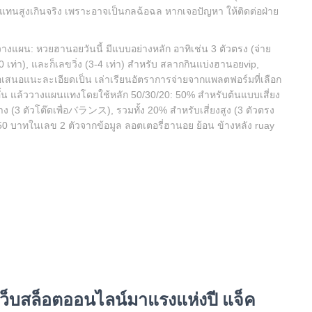
ตอบแทนสูงเกินจริง เพราะอาจเป็นกลฉ้อฉล หากเจอปัญหา ให้ติดต่อฝ่าย
วางแผน: หวยฮานอยวันนี้ มีแบบอย่างหลัก อาทิเช่น 3 ตัวตรง (จ่าย
(90 เท่า), และก็เลขวิ่ง (3-4 เท่า) สำหรับ สลากกินแบ่งฮานอยvip,
้อเสนอแนะละเอียดเป็น เล่าเรียนอัตราการจ่ายจากแพลตฟอร์มที่เลือก
ขอั้น แล้ววางแผนแทงโดยใช้หลัก 50/30/20: 50% สำหรับต้นแบบเสี่ยง
ลาง (3 ตัวโต๊ดเพื่อバランス), รวมทั้ง 20% สำหรับเสี่ยงสูง (3 ตัวตรง
250 บาทในเลข 2 ตัวจากข้อมูล ลอตเตอรี่ฮานอย ย้อน ข้างหลัง ruay
ว็บสล็อตออนไลน์มาแรงแห่งปี แจ็ค