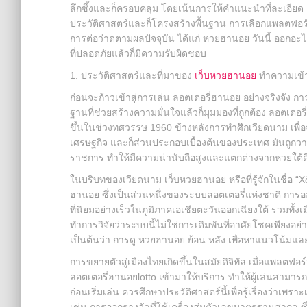
ลึกซึ้งและก็ครอบคลุม โดยเน้นการให้คำแนะนำที่ละเอียด 
ประวัติศาสตร์และก็โครงสร้างพื้นฐาน การเลือกแพลตฟอร์
การต่อว่าดตามผลปัจจุบัน ได้แก่ หวยฮานอย วันนี้ ออกอะไร
ที่ปลอดภัยแล้วก็มีความรับผิดชอบ
1. ประวัติศาสตร์และที่มาของ
เว็บหวยฮานอย
ทำความเข้า
ก่อนจะก้าวเข้าสู่การเล่น ลอตเตอรี่ฮานอย อย่างจริงจัง ก
ฐานที่ช่วยสร้างความมั่นใจแล้วก็มุมมองที่ถูกต้อง ลอตเตอ
ขึ้นในช่วงทศวรรษ 1960 ข้างหลังการทำศึกเวียดนาม เพื
เศรษฐกิจ และก็ส่วนประกอบเบื้องต้นของประเทศ มันถูกว
ราชการ ทำให้มีความน่านับถือสูงและแตกต่างจากหวยใต้ด
ในบริบทของเวียดนาม เว็บหวยฮานอย หรือที่รู้จักในชื่อ “X
ฮานอย ซึ่งเป็นส่วนหนึ่งของระบบลอตเตอรี่แห่งชาติ การออกร
ที่นิยมอย่างเร็วในภูมิภาคเอเชียตะวันออกเฉียงใต้ รวมทั้ง
ทำการวิจัยว่าระบบนี้ไม่ใช่การเดิมพันที่อาศัยโชคเพียงอย
เป็นต้นว่า การดู หวยฮานอย ย้อน หลัง เพื่อหาแนวโน้มและแ
การขยายตัวสู่เมืองไทยเกิดขึ้นในสมัยดิจิทัล เมื่อแพลตฟอ
ลอตเตอรี่ฮานอยlotto เข้ามาให้บริการ ทำให้ผู้เล่นสามา
ก่อนเริ่มเล่น ควรศึกษาประวัติศาสตร์นี้เพื่อรู้เรื่องว่า