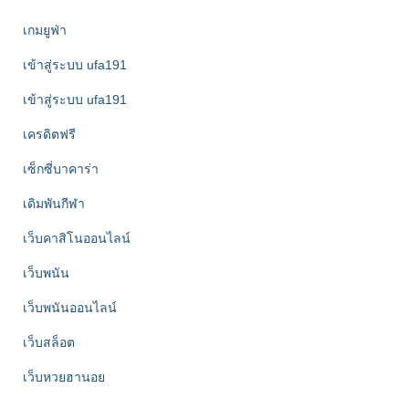
เกมยูฟ่า
เข้าสู่ระบบ ufa191
เข้าสู่ระบบ ufa191
เครดิตฟรี
เซ็กซี่บาคาร่า
เดิมพันกีฬา
เว็บคาสิโนออนไลน์
เว็บพนัน
เว็บพนันออนไลน์
เว็บสล็อต
เว็บหวยฮานอย