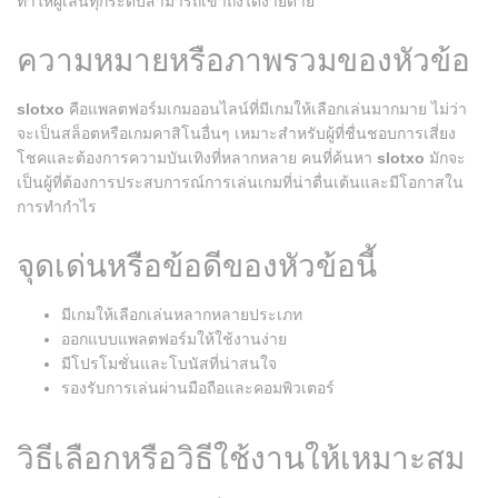
ทำให้ผู้เล่นทุกระดับสามารถเข้าถึงได้ง่ายดาย
ความหมายหรือภาพรวมของหัวข้อ
slotxo
คือแพลตฟอร์มเกมออนไลน์ที่มีเกมให้เลือกเล่นมากมาย ไม่ว่า
จะเป็นสล็อตหรือเกมคาสิโนอื่นๆ เหมาะสำหรับผู้ที่ชื่นชอบการเสี่ยง
โชคและต้องการความบันเทิงที่หลากหลาย คนที่ค้นหา
slotxo
มักจะ
เป็นผู้ที่ต้องการประสบการณ์การเล่นเกมที่น่าตื่นเต้นและมีโอกาสใน
การทำกำไร
จุดเด่นหรือข้อดีของหัวข้อนี้
มีเกมให้เลือกเล่นหลากหลายประเภท
ออกแบบแพลตฟอร์มให้ใช้งานง่าย
มีโปรโมชั่นและโบนัสที่น่าสนใจ
รองรับการเล่นผ่านมือถือและคอมพิวเตอร์
วิธีเลือกหรือวิธีใช้งานให้เหมาะสม