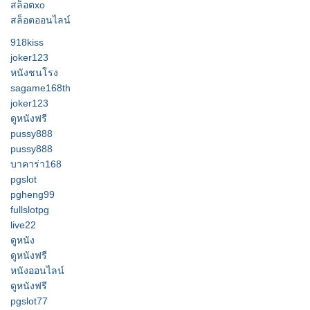
สล็อตxo
สล็อตออนไลน์
918kiss
joker123
หนังชนโรง
sagame168th
joker123
ดูหนังฟรี
pussy888
pussy888
บาคาร่า168
pgslot
pgheng99
fullslotpg
live22
ดูหนัง
ดูหนังฟรี
หนังออนไลน์
ดูหนังฟรี
pgslot77