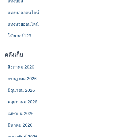
แทงบอล
แทงบอลออนไลน์
แทงหวยออนไลน์
โจ๊กเกอร์123
คลังเก็บ
สิงหาคม 2026
กรกฎาคม 2026
มิถุนายน 2026
พฤษภาคม 2026
เมษายน 2026
มีนาคม 2026
กุมภาพันธ์ 2026