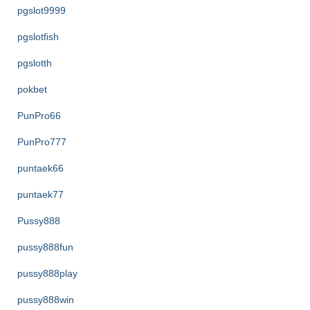
pgslot9999
pgslotfish
pgslotth
pokbet
PunPro66
PunPro777
puntaek66
puntaek77
Pussy888
pussy888fun
pussy888play
pussy888win