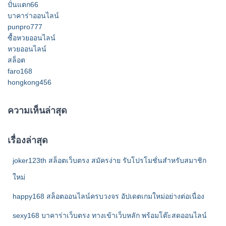
ปั่นแตก66
บาคาร่าออนไลน์
punpro777
ซื้อหวยออนไลน์
หวยออนไลน์
สล็อต
faro168
hongkong456
ความเห็นล่าสุด
เรื่องล่าสุด
joker123th สล็อตเว็บตรง สมัครง่าย รับโปรโมชั่นสำหรับสมาชิก
ใหม่
happy168 สล็อตออนไลน์ครบวงจร อัปเดตเกมใหม่อย่างต่อเนื่อง
sexy168 บาคาร่าเว็บตรง ทางเข้าเว็บหลัก พร้อมโต๊ะสดออนไลน์