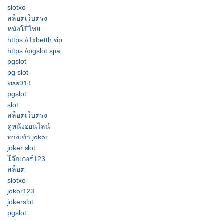
slotxo
สล็อตเว็บตรง
หนังโป๊ไทย
https://1xbetth.vip
https://pgslot.spa
pgslot
pg slot
kiss918
pgslot
slot
สล็อตเว็บตรง
ดูหนังออนไลน์
ทางเข้า joker
joker slot
โจ๊กเกอร์123
สล็อต
slotxo
joker123
jokerslot
pgslot