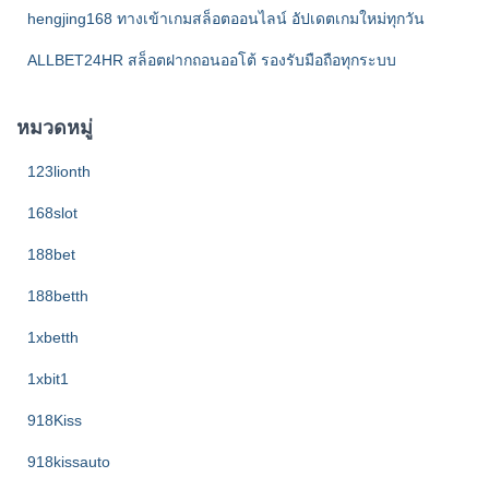
hengjing168 ทางเข้าเกมสล็อตออนไลน์ อัปเดตเกมใหม่ทุกวัน
ALLBET24HR สล็อตฝากถอนออโต้ รองรับมือถือทุกระบบ
หมวดหมู่
123lionth
168slot
188bet
188betth
1xbetth
1xbit1
918Kiss
918kissauto