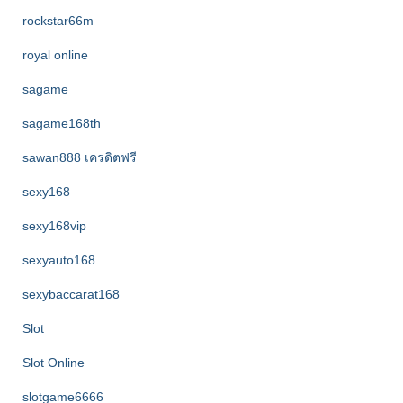
rockstar66m
royal online
sagame
sagame168th
sawan888 เครดิตฟรี
sexy168
sexy168vip
sexyauto168
sexybaccarat168
Slot
Slot Online
slotgame6666