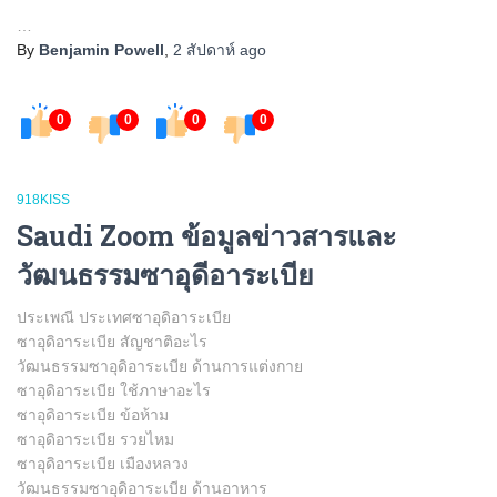
…
By
Benjamin Powell
,
2 สัปดาห์
ago
0
0
0
0
918KISS
Saudi Zoom ข้อมูลข่าวสารและ
วัฒนธรรมซาอุดีอาระเบีย
ประเพณี ประเทศซาอุดิอาระเบีย
ซาอุดิอาระเบีย สัญชาติอะไร
วัฒนธรรมซาอุดิอาระเบีย ด้านการแต่งกาย
ซาอุดิอาระเบีย ใช้ภาษาอะไร
ซาอุดิอาระเบีย ข้อห้าม
ซาอุดิอาระเบีย รวยไหม
ซาอุดิอาระเบีย เมืองหลวง
วัฒนธรรมซาอุดิอาระเบีย ด้านอาหาร