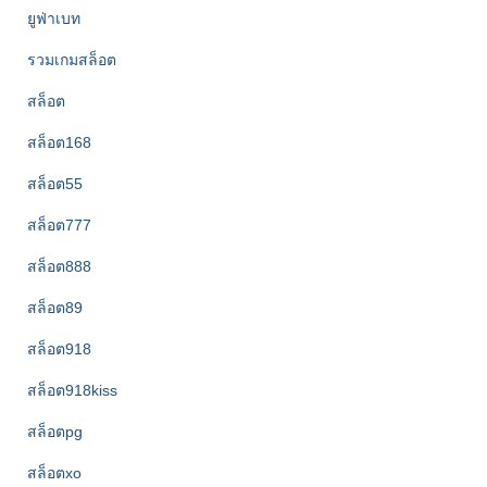
ยูฟ่าเบท
รวมเกมสล็อต
สล็อต
สล็อต168
สล็อต55
สล็อต777
สล็อต888
สล็อต89
สล็อต918
สล็อต918kiss
สล็อตpg
สล็อตxo