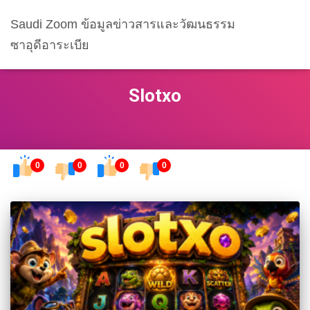
Saudi Zoom ข้อมูลข่าวสารและวัฒนธรรม
ซาอุดีอาระเบีย
Slotxo
0
0
0
0