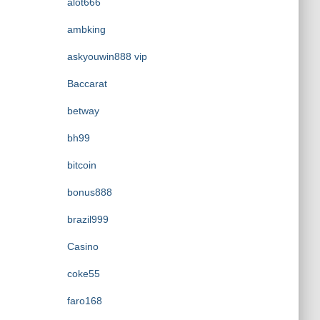
alot666
ambking
askyouwin888 vip
Baccarat
betway
bh99
bitcoin
bonus888
brazil999
Casino
coke55
faro168