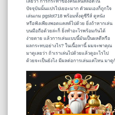
เลยว่า การกระทำของคนเล่นสล็อตใน
ปัจจุบันนั้นแปรไปเยอะมาก ตัวผมเองก็ถูกใจ
เล่นเกม pgslot718 พร้อมทั้งดูซีรีส์ ดูหนัง
หรือฟังเพียงพอดแคสต์ไปด้วย ยิ่งถ้าหากเล่น
บนมือถือด้วยล่ะก็ ยิ่งทำอะไรพร้อมกันได้
ง่ายดาย แล้วการเล่นแบบนี้มันเป็นผลดีหรือ
ผลกระทบอย่างไร? ในเนื้อหานี้ ผมจะพาคุณ
มาดูเลยว่า ถ้าเราเล่นไปด้วยแล้วดูอะไรไป
ด้วยจะเป็นยังไง มีผลต่อการเล่นแค่ไหน มาดูก