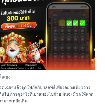
ั่นเอง
็อตเฉยๆแล้วจุดโฟกัสกับผลลัพธ์เพียงอย่างเดียวอาจ
เกินไป การดูอะไรที่เบาสมองไปด้วย มันจะมีผลให้พวก
ตามากเหลือเกิน