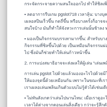
กระจัดกระจายความสนใจออกไป ทำให้ชิลเพิ่มข
• ลดอาการรีบเกม pgslot718 เวลาลุ้น: บาง
เผลอสปินเร็วขึ้น กดถี่ขึ้น หรือบางครั้งก็อาจจ
สนใจบ้าง มันก็ทำให้จังหวะการเล่นนั้นช้าลง ท
• มองเป็นกิจกรรมบรรเทามากขึ้น: สำหรับบา
กิจกรรมที่ชิลขึ้นไปด้วย เป็นเหมือนกิจกรรมผ
ไป ซึ่งมันก็ช่วยทำให้เล่นก้าวหน้าขึ้น
2. การแบ่งสมาธิอาจจะส่งผลให้ผู้เล่น “เล่นเพล
การเล่น pgslot ไปด้วยแล้วมองอะไรไปด้วยมิไ
ให้มองจุดนี้ด้วยเหมือนกัน เพราะในขณะที่เร
เราเผลอเล่นเพลินเกินตัวแบบไม่รู้ตัวได้เช่นเ
• ไม่ทันสังเกตว่าเล่นไปนานไหม: เมื่อเราดู
เวลาได้ต่างจากตอนเล่นสิ่งเดียว กว่าจะรู้สึกตั