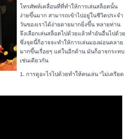
โทรศัพท์เคลื่อนที่ที่ทำให้การเล่นสล็อตนั้น
ง่ายขึ้นมาก สามารถเข้าไปอยู่ในชีวิตประจำ
วันของเราได้ง่ายดายมากยิ่งขึ้น หลายท่าน
จึงเลือกเล่นสล็อตไปด้วยแล้วทำอันอื่นไปด้วย
ซึ่งจุดนี้ก็อาจจะทำให้การเล่นมองผ่อนคลาย
มากขึ้นเรื่อยๆ แต่ในอีกด้าน มันก็อาจกระทบ
เช่นเดียวกัน
1. การดูอะไรไปด้วยทำให้คนเล่น “ไม่เครียด