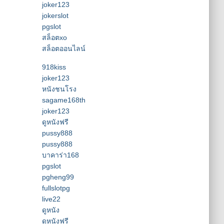
joker123
jokerslot
pgslot
สล็อตxo
สล็อตออนไลน์
918kiss
joker123
หนังชนโรง
sagame168th
joker123
ดูหนังฟรี
pussy888
pussy888
บาคาร่า168
pgslot
pgheng99
fullslotpg
live22
ดูหนัง
ดูหนังฟรี