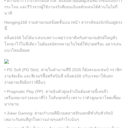
• ความน่าไว้วางใจระดับสากล: ยืนยันด้วยยอดผู้เล่นที่มากขึ้นแบบก้าว
กระโจน และรีวิวจากผู้ใช้งานจริงที่ถอนเงินหลักแสนได้ด้านในไม่กี่
นาที
Hengjing168 รวมค่ายเกมสล็อตชั้นแนวหน้า สวรรค์ของนักปั่นอยู่ตรง
นี้
สล็อต168 ไม่ได้มาเล่นๆเพราะเหตุว่าเขาดีลกับค่ายเกมยักษ์ใหญ่ทั่ว
โลกมาไว้ในที่เดียว ไม่ต้องสมัครหลายเว็บไซต์ให้ปวดศรีษะ อยากเล่น
แนวไหนมีหมด
• PG Soft (PG Slot): ค่ายในตำนานที่ปี 2026 ก็ยังครองแชมป์ กราฟิก
งามจัดเต็ม และฟีเจอร์ซื้อฟรีสปินที่ สล็อต168 ปรับเรทมาให้แตก
ง่ายดายเสียยิ่งกว่าที่อื่นๆ
• Pragmatic Play (PP): สายลุ้นตัวคูณจำเป็นต้องค่ายนี้เลยจ๊า
เครื่องหมายร่วงลงมาทีไร ใจสั่นทุกครั้ง เพราะว่าตัวคูณเขาโหดเหี้ยม
มากมาย
• Joker Gaming: ค่ายเก๋าเกมที่มีเกมคลาสสิกแตกดีชั่วกับชั่วกัลป์
เหมาะกับคนที่ถูกใจความง่ายๆแต่กำไรเน้นๆ