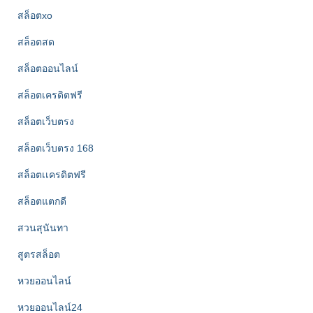
สล็อตxo
สล็อตสด
สล็อตออนไลน์
สล็อตเครดิตฟรี
สล็อตเว็บตรง
สล็อตเว็บตรง 168
สล็อตเเครดิตฟรี
สล็อตแตกดี
สวนสุนันทา
สูตรสล็อต
หวยออนไลน์
หวยออนไลน์24