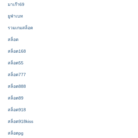
มาเก๊า69
ยูฟ่าเบท
รวมเกมสล็อต
สล็อต
สล็อต168
สล็อต55
สล็อต777
สล็อต888
สล็อต89
สล็อต918
สล็อต918kiss
สล็อตpg