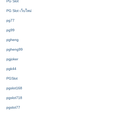
PG Slot
PG Slot เว็บใหม่
pg77
pg99
pgheng
pgheng99
pgjoker
pgk44
PGSlot
pgslot168
pgslot718
pgslot77