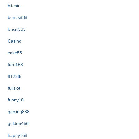
bitcoin
bonus888
brazil999
Casino
coke55
faro168
ff123th
fullslot
funny18
gaojing888
golden456
happy168