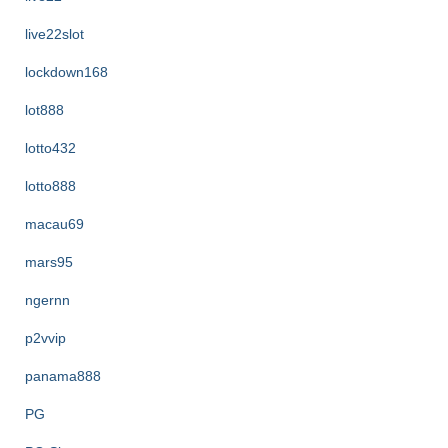
live22slot
lockdown168
lot888
lotto432
lotto888
macau69
mars95
ngernn
p2vvip
panama888
PG