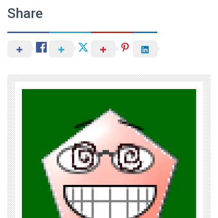
Share