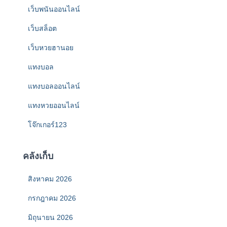
เว็บพนันออนไลน์
เว็บสล็อต
เว็บหวยฮานอย
แทงบอล
แทงบอลออนไลน์
แทงหวยออนไลน์
โจ๊กเกอร์123
คลังเก็บ
สิงหาคม 2026
กรกฎาคม 2026
มิถุนายน 2026