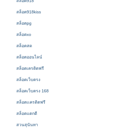
สล็อต918
สล็อต918kiss
สล็อตpg
สล็อตxo
สล็อตสด
สล็อตออนไลน์
สล็อตเครดิตฟรี
สล็อตเว็บตรง
สล็อตเว็บตรง 168
สล็อตเเครดิตฟรี
สล็อตแตกดี
สวนสุนันทา