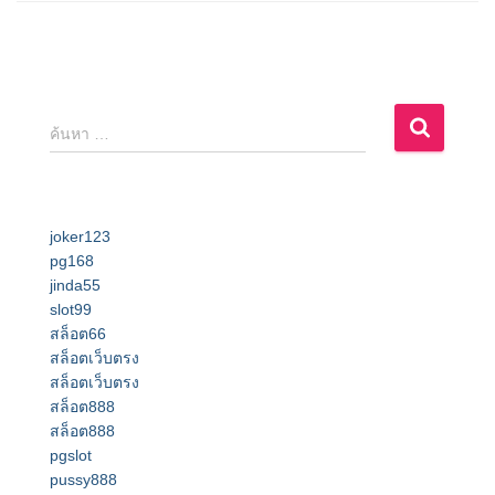
ค้
ค้นหา …
น
ห
า
สำ
joker123
ห
pg168
รั
jinda55
บ
slot99
:
สล็อต66
สล็อตเว็บตรง
สล็อตเว็บตรง
สล็อต888
สล็อต888
pgslot
pussy888