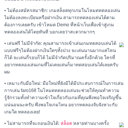
• ไม่ต้องสมัครสมาชิก: เกมสล็อตทุกเกมในโหมดทดลองเล่น
ไม่ต้องลงทะเบียนหรือฝากเงิน สามารถทดลองเล่นได้ตาม
ต้องการเลยครับ เข้าโหมด Demo ที่หน้าเว็บเพื่อเข้าสู่เกม
ทดลองเล่นได้โดยทันที บอกเลยว่าสะดวกมากๆ
• เล่นฟรี ไม่มีจำกัด: คุณสามารถเข้าเล่นเกมทดสอบเล่นได้
แบบฟรีๆไม่ต้องฝากเงินใดๆทั้งปวง จะเล่นนานมากแค่ไหน
ก็ได้ จะเล่นกี่รอบก็ได้ ไม่มีจำกัดปริมาณครั้งอีกด้วย ใครที่
อยากทดลองเล่นเกมที่ไม่เคยเล่นก็มาทดสอบเล่นได้เลยครับ
ผม
• เหมาะกับมือใหม่: มือใหม่ที่ยังมิได้มีประสบการณ์ในการเล่น
การเล่น faro168 ในโหมดทดลองเล่นจะช่วยให้คุณทำความ
รู้จักรวมทั้งทำความเข้าใจเกี่ยวกับเกมที่คุณพึงพอใจเจริญขึ้น
แน่นอนนะครับ พึงพอใจเกมไหน อยากทดลองจับจังหวะกับ
เกมใด ทดลองเลย!
• ไม่สามารถที่จะถอนเงินได้:
สล็อต
หลายท่านบางครั้ง