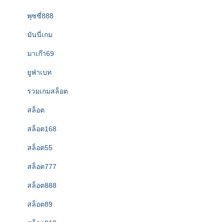
พุซซี่888
มันนี่เกม
มาเก๊า69
ยูฟ่าเบท
รวมเกมสล็อต
สล็อต
สล็อต168
สล็อต55
สล็อต777
สล็อต888
สล็อต89