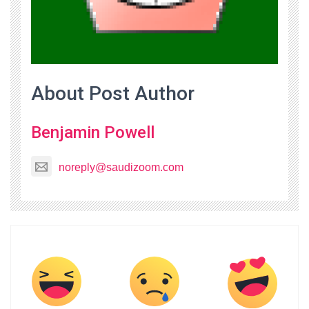
About Post Author
Benjamin Powell
noreply@saudizoom.com