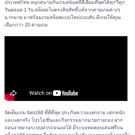
ประเทศไทย สนุกสนานกับเกมสล็อตที่ดีเยี่ยมที่สุดได้ทุกวี่ทุก
วันตลอด 1 วัน สล็อตเว็บตรงลิขสิทธิ์แท้จากค่ายเกมต่างๆ
มากมาย มาพร้อมเกมสล็อตแบบใหม่แบบสับ มีเกมให้คุณ
เลือกกว่า 20 ค่ายเกม
จัดเต็มเกม faro168 ที่ดีที่สุด ประกันความแตกง่าย แตกหนัก
และแตกจริง โปรโมชั่นและกิจกรรมมากมายก่ายกอง ฝาก
ถอนง่ายผ่านระบบฝากถอนออโต้ มีระบบทดสอบเล่นฟรีบน