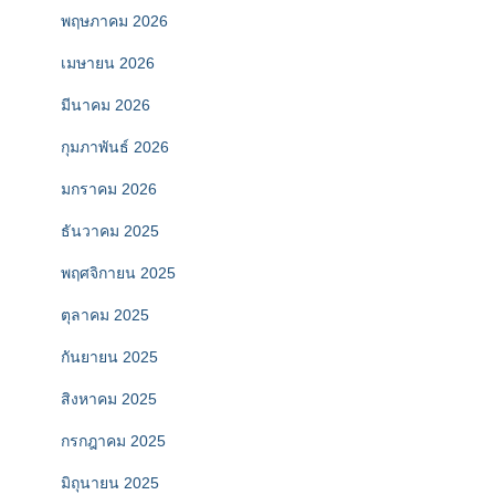
พฤษภาคม 2026
เมษายน 2026
มีนาคม 2026
กุมภาพันธ์ 2026
มกราคม 2026
ธันวาคม 2025
พฤศจิกายน 2025
ตุลาคม 2025
กันยายน 2025
สิงหาคม 2025
กรกฎาคม 2025
มิถุนายน 2025