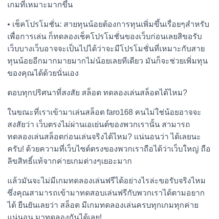
เกมที่เหมาะมากขึ้น
• เช็คโปรโมชั่น: สายทุนน้อยต้องการทุนเพิ่มขึ้นเรื่อยๆสำหรับ
เพื่อการเล่น ก็ทดลองเช็คโปรโมชั่นของเว็บก่อนเลยสิขอรับ
เว็บบางเว็บอาจจะเป็นไปได้ว่าจะมีโปรโมชั่นที่เหมาะกับสาย
ทุนน้อยอีกมากมายมากไม่น้อยเลยทีเดียว มันก็จะช่วยเพิ่มทุน
ของคุณได้ด้วยนั่นเอง
ตอบทุกปริศนาที่สงสัย สล็อต ทดลองเล่นสล็อตได้ไหม?
ในขณะที่เราเข้ามาเล่นสล็อต faro168 คนไม่ใช่น้อยอาจจะ
สงสัยว่า เว็บตรงไม่ผ่านเอเย่นต์ของพวกเรานั้น สามารถ
ทดลองเล่นสล็อตก่อนเล่นจริงได้ไหม? แน่นอนว่า ได้เลยนะ
ครับ! ด้วยความที่เว็บไซต์ตรงของพวกเราถือได้ว่าเว็บใหญ่ ถือ
ลิขสิทธิ์แท้จากค่ายเกมต่างๆเยอะมาก
แล้วมันจะไม่มีเกมทดลองเล่นฟรีได้อย่างไรล่ะขอรับจริงไหม
ซึ่งคุณสามารถเข้ามาทดสอบเล่นฟรีกับพวกเราได้ตามอยาก
ได้ ยืนยันเลยว่า สล็อต มีเกมทดลองเล่นครบทุกเกมทุกค่าย
แน่นอน มาทดลองกันได้เลย!