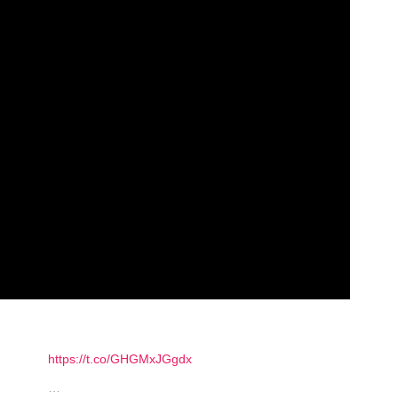
https://t.co/GHGMxJGgdx
…