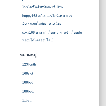
โปรโมชั่นสำหรับสมาชิกใหม่
happy168 สล็อตออนไลน์ครบวงจร
อัปเดตเกมใหม่อย่างต่อเนื่อง
sexy168 บาคาร่าเว็บตรง ทางเข้าเว็บหลัก
พร้อมโต๊ะสดออนไลน์
หมวดหมู่
123lionth
168slot
188bet
188betth
1xbetth