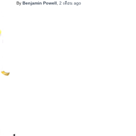
By
Benjamin Powell
,
2 เดือน
ago