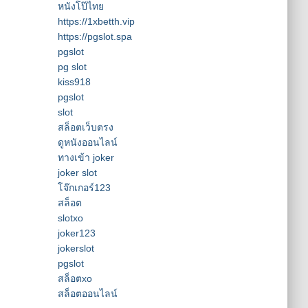
หนังโป๊ไทย
https://1xbetth.vip
https://pgslot.spa
pgslot
pg slot
kiss918
pgslot
slot
สล็อตเว็บตรง
ดูหนังออนไลน์
ทางเข้า joker
joker slot
โจ๊กเกอร์123
สล็อต
slotxo
joker123
jokerslot
pgslot
สล็อตxo
สล็อตออนไลน์