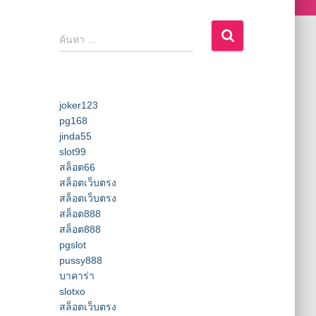
ค้
ค้นหา …
น
ห
า
สำ
joker123
ห
pg168
รั
jinda55
บ
slot99
:
สล็อต66
สล็อตเว็บตรง
สล็อตเว็บตรง
สล็อต888
สล็อต888
pgslot
pussy888
บาคาร่า
slotxo
สล็อตเว็บตรง