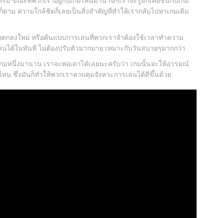
ครับ ขณะที่พวกเราอยู่กับเกมไหนมานานๆเราจะรู้สึกเคยชินกับเกม
็ตาม ความใกล้ชิดก็เลยเป็นสิ่งสำคัญที่ทำให้เรากลับไปหาเกมเดิม
ตกลงใหม่ หรือต้นแบบการเล่นที่พวกเราจำต้องใช้เวลาทำความ
าเล่นได้ในทันที ไม่ต้องปรับตัวมากมาย เหมาะกับวันสบายๆมากกว่า
เกมหนึ่งมานาน เราจะพอเดาได้เลยนะครับว่า เกมนั้นจะให้อารมณ์
น ซึ่งมันก็ทำให้พวกเราควบคุมจังหวะการเล่นได้ดีขึ้นด้วย