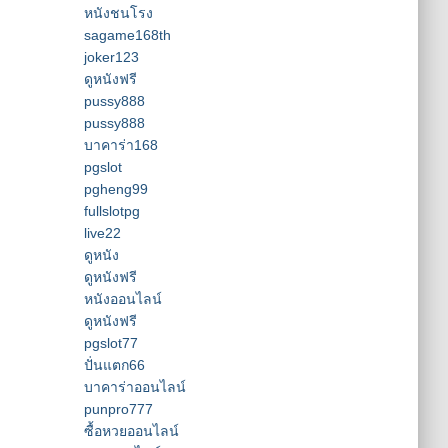
หนังชนโรง
sagame168th
joker123
ดูหนังฟรี
pussy888
pussy888
บาคาร่า168
pgslot
pgheng99
fullslotpg
live22
ดูหนัง
ดูหนังฟรี
หนังออนไลน์
ดูหนังฟรี
pgslot77
ปั่นแตก66
บาคาร่าออนไลน์
punpro777
ซื้อหวยออนไลน์