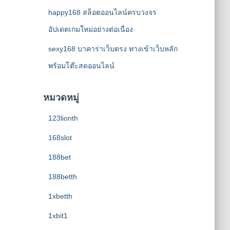
happy168 สล็อตออนไลน์ครบวงจร
อัปเดตเกมใหม่อย่างต่อเนื่อง
sexy168 บาคาร่าเว็บตรง ทางเข้าเว็บหลัก
พร้อมโต๊ะสดออนไลน์
หมวดหมู่
123lionth
168slot
188bet
188betth
1xbetth
1xbit1