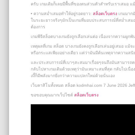
ครับ เกมเดิมก็เลยมีพื้นที่ของตนส่วนตัวสำหรับเราเสมอ แม้จ
• ความสม่ำเสมอทำให้อยู่รอดยาว:
สล็อตเว็บตรง
เกมมากมัก
ในระยะยาวจริงๆมักเป็นเกมที่มอบประสบการณ์ที่สม่ำเสมอ 
ต้องการ
เกมพีจีสล็อตบางเกมยังถูกเลือกเล่นต่อ เนื่องจากความผูก
เหตุผลที่เกม สล็อต บางเกมยังคงถูกเลือกเล่นอยู่เสมอ แม
หรือกระแสเพียงอย่างเดียว แต่ว่ามันมีต้นเหตุจากความสนิทส
และประสบการณ์ที่เบาๆสะสมมาเรื่อยๆจนถึงมันสามารถค
กลับไปหาเกมเดิมด้วยเหตุว่ามันเหมาะสมที่สุด กลับไปเนื่อง
งงี้ก็มีพลังมากยิ่งกว่าความแปลกใหม่ด้วยนั่นเอง
เว็บคาสิโนทั้งหมด สล็อต kodmhai.com 7 June 2026 Jeff
ขอขอบคุณมากเว็ปไซต์
สล็อตเว็บตรง