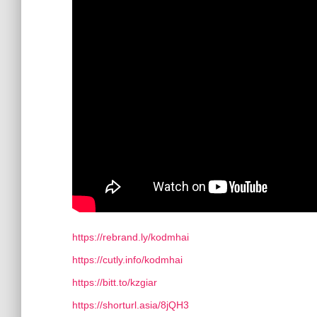
https://rebrand.ly/kodmhai
https://cutly.info/kodmhai
https://bitt.to/kzgiar
https://shorturl.asia/8jQH3