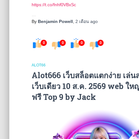
https://t.co/fnhf0VBxSc
…
By
Benjamin Powell
,
2 เดือน
ago
0
0
0
0
ALOT66
Alot666 เว็บสล็อตแตกง่าย เล่น
เว็บเดียว 10 ส.ค. 2569 web ใหญ
ฟรี Top 9 by Jack