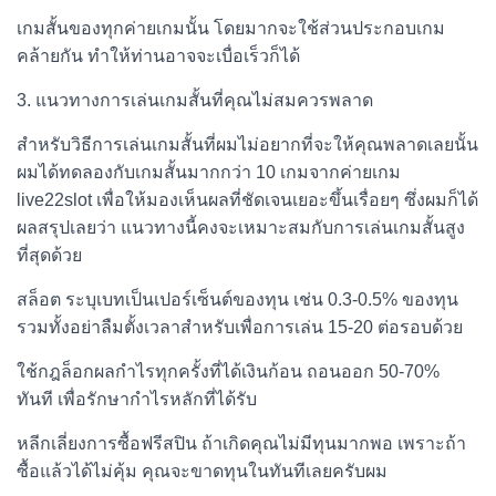
เกมสั้นของทุกค่ายเกมนั้น โดยมากจะใช้ส่วนประกอบเกม
คล้ายกัน ทำให้ท่านอาจจะเบื่อเร็วก็ได้
3. แนวทางการเล่นเกมสั้นที่คุณไม่สมควรพลาด
สำหรับวิธีการเล่นเกมสั้นที่ผมไม่อยากที่จะให้คุณพลาดเลยนั้น
ผมได้ทดลองกับเกมสั้นมากกว่า 10 เกมจากค่ายเกม
live22slot เพื่อให้มองเห็นผลที่ชัดเจนเยอะขึ้นเรื่อยๆ ซึ่งผมก็ได้
ผลสรุปเลยว่า แนวทางนี้คงจะเหมาะสมกับการเล่นเกมสั้นสูง
ที่สุดด้วย
สล็อต ระบุเบทเป็นเปอร์เซ็นต์ของทุน เช่น 0.3-0.5% ของทุน
รวมทั้งอย่าลืมตั้งเวลาสำหรับเพื่อการเล่น 15-20 ต่อรอบด้วย
ใช้กฎล็อกผลกำไรทุกครั้งที่ได้เงินก้อน ถอนออก 50-70%
ทันที เพื่อรักษากำไรหลักที่ได้รับ
หลีกเลี่ยงการซื้อฟรีสปิน ถ้าเกิดคุณไม่มีทุนมากพอ เพราะถ้า
ซื้อแล้วได้ไม่คุ้ม คุณจะขาดทุนในทันทีเลยครับผม