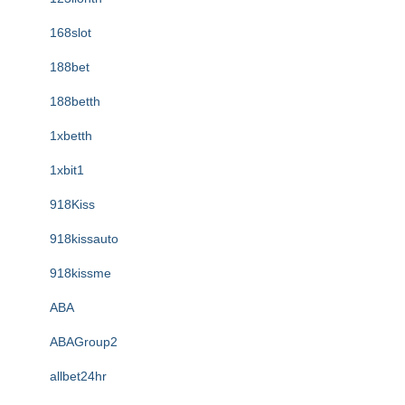
168slot
188bet
188betth
1xbetth
1xbit1
918Kiss
918kissauto
918kissme
ABA
ABAGroup2
allbet24hr