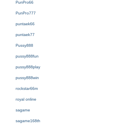
PunPro66
PunPro777
puntaek66
puntaek77
Pussy888
pussy888fun
pussy888play
pussy888win
rockstar66m
royal online
sagame
sagame168th