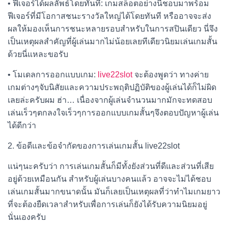
• ฟีเจอร์ได้ผลลัพธ์โดยทันที: เกมสล็อตอย่างนี้ชอบมาพร้อม
ฟีเจอร์ที่มีโอกาสชนะรางวัลใหญ่ได้โดยทันที หรืออาจจะส่ง
ผลให้มองเห็นการชนะหลายรอบสำหรับในการสปินเดียว นี่จึง
เป็นเหตุผลสำคัญที่ผู้เล่นมากไม่น้อยเลยทีเดียวนิยมเล่นเกมสั้น
ด้วยนี่แหละขอรับ
• โมเดลการออกแบบเกม:
live22slot
จะต้องพูดว่า ทางค่าย
เกมต่างๆจับนิสัยและความประพฤติปฏิบัติของผู้เล่นได้ก็ไม่ผิด
เลยล่ะครับผม ฮ่า… เนื่องจากผู้เล่นจำนวนมากมักจะทดสอบ
เล่นเร็วๆตกลงใจเร็วๆการออกแบบเกมสั้นๆจึงตอบปัญหาผู้เล่น
ได้ดีกว่า
2. ข้อดีและข้อจำกัดของการเล่นเกมสั้น live22slot
แน่ๆนะครับว่า การเล่นเกมสั้นก็มีทั้งยังส่วนที่ดีและส่วนที่เสีย
อยู่ด้วยเหมือนกัน สำหรับผู้เล่นบางคนแล้ว อาจจะไม่ได้ชอบ
เล่นเกมสั้นมากขนาดนั้น มันก็เลยเป็นเหตุผลที่ว่าทำไมเกมยาว
ที่จะต้องยืดเวลาสำหรับเพื่อการเล่นก็ยังได้รับความนิยมอยู่
นั่นเองครับ