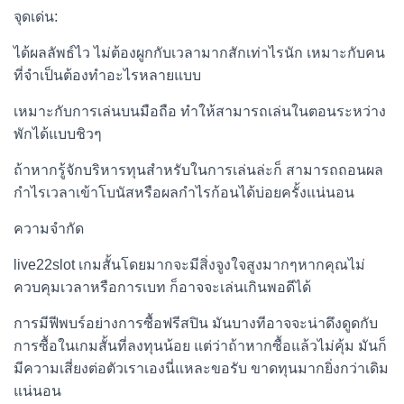
จุดเด่น:
ได้ผลลัพธ์ไว ไม่ต้องผูกกับเวลามากสักเท่าไรนัก เหมาะกับคน
ที่จำเป็นต้องทำอะไรหลายแบบ
เหมาะกับการเล่นบนมือถือ ทำให้สามารถเล่นในตอนระหว่าง
พักได้แบบชิวๆ
ถ้าหากรู้จักบริหารทุนสำหรับในการเล่นล่ะก็ สามารถถอนผล
กำไรเวลาเข้าโบนัสหรือผลกำไรก้อนได้บ่อยครั้งแน่นอน
ความจำกัด
live22slot เกมสั้นโดยมากจะมีสิ่งจูงใจสูงมากๆหากคุณไม่
ควบคุมเวลาหรือการเบท ก็อาจจะเล่นเกินพอดีได้
การมีฟีพบร์อย่างการซื้อฟรีสปิน มันบางทีอาจจะน่าดึงดูดกับ
การซื้อในเกมสั้นที่ลงทุนน้อย แต่ว่าถ้าหากซื้อแล้วไม่คุ้ม มันก็
มีความเสี่ยงต่อตัวเราเองนี่แหละขอรับ ขาดทุนมากยิ่งกว่าเดิม
แน่นอน