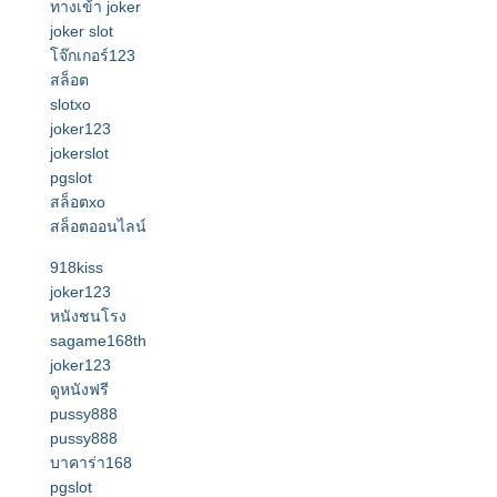
ทางเข้า joker
joker slot
โจ๊กเกอร์123
สล็อต
slotxo
joker123
jokerslot
pgslot
สล็อตxo
สล็อตออนไลน์
918kiss
joker123
หนังชนโรง
sagame168th
joker123
ดูหนังฟรี
pussy888
pussy888
บาคาร่า168
pgslot