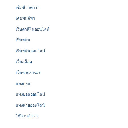
เซ็กซี่บาคาร่า
เดิมพันกีฬา
เว็บคาสิโนออนไลน์
เว็บพนัน
เว็บพนันออนไลน์
เว็บสล็อต
เว็บหวยฮานอย
แทงบอล
แทงบอลออนไลน์
แทงหวยออนไลน์
โจ๊กเกอร์123