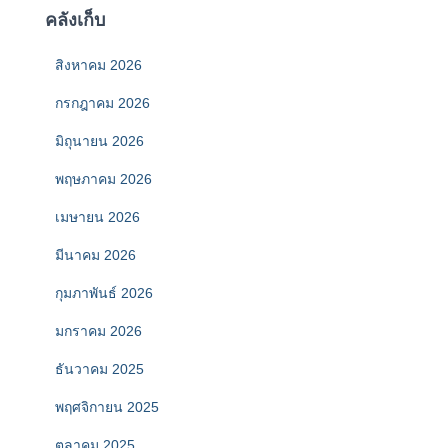
คลังเก็บ
สิงหาคม 2026
กรกฎาคม 2026
มิถุนายน 2026
พฤษภาคม 2026
เมษายน 2026
มีนาคม 2026
กุมภาพันธ์ 2026
มกราคม 2026
ธันวาคม 2025
พฤศจิกายน 2025
ตุลาคม 2025