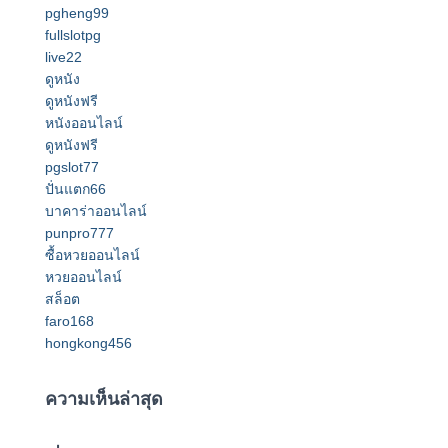
pgheng99
fullslotpg
live22
ดูหนัง
ดูหนังฟรี
หนังออนไลน์
ดูหนังฟรี
pgslot77
ปั่นแตก66
บาคาร่าออนไลน์
punpro777
ซื้อหวยออนไลน์
หวยออนไลน์
สล็อต
faro168
hongkong456
ความเห็นล่าสุด