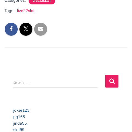
Categories:
LIVE22SLOT
Tags:
live22slot
ค้
ค้นหา …
น
ห
า
สำ
joker123
ห
pg168
รั
jinda55
บ
slot99