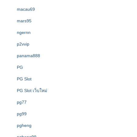
macau69
mars95
ngernn
p2vvip
panama888
PG
PG Slot
PG Slot เว็บใหม่
pg77
pg99
pgheng
pgheng99