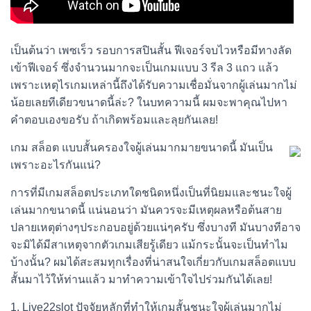
เป็นต้นว่า เพซเร็ว รอบการสปินสั้น ฟีเจอร์จบไวหรือมีทางลัด
เข้าฟีเจอร์ ซึ่งจำนวนมากจะเป็นเกมแบบ 3 รีล 3 แถว แล้ว
เพราะเหตุไรเกมเหล่านี้ถึงได้รับความเชื่อมั่นจากผู้เล่นมากไม่
น้อยเลยทีเดียวขนาดนี้ล่ะ? ในบทความนี้ ผมจะพาคุณไปหา
คำตอบเองขอรับ ถ้าเกิดพร้อมและลุยกันเลย!
เกม สล็อต แบบสั้นครองใจผู้เล่นมากมายขนาดนี้ มันเป็น
เพราะอะไรกันแน่?
การที่มีเกมสล็อตประเภทใดชนิดหนึ่งเป็นที่นิยมและชนะใจผู้
เล่นมากขนาดนี้ แน่นอนว่า มันควรจะมีเหตุผลหรือต้นสาย
ปลายเหตุต่างๆประกอบอยู่ด้วยแน่ๆครับ ซึ่งบางที มันบางทีอาจ
จะมิได้มีสาเหตุจากตัวเกมเสียรู้เดียว แม้กระนั้นจะเป็นทำไม
บ้างนั้น? ผมได้สะสมทุกเรื่องที่น่าสนใจเกี่ยวกับเกมสล็อตแบบ
สั้นมาไว้ให้ท่านแล้ว มาทำความเข้าใจไปร่วมกันได้เลย!
1. Live22slot ปัจจัยหลักที่ทำให้เกมสั้นชนะใจผู้เล่นมากไม่