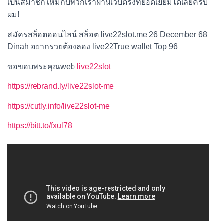
เป็นสมาชิกใหม่กับพวกเราผ่านเว็บตรงที่ยอดเยี่ยมได้เลยครับ
ผม!
สมัครสล็อตออนไลน์ สล็อต live22slot.me 26 December 68
Dinah อยากรวยต้องลอง live22True wallet Top 96
ขอขอบพระคุณweb
live22slot
https://rebrand.ly/live22slot-me
https://cutly.info/live22slot-me
https://bitt.to/fxul78