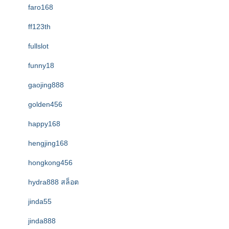
faro168
ff123th
fullslot
funny18
gaojing888
golden456
happy168
hengjing168
hongkong456
hydra888 สล็อต
jinda55
jinda888