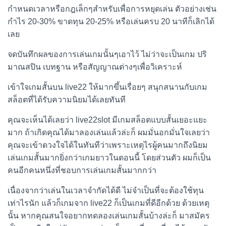
กำหนดเวลาหรือกฎเล็กๆสำหรับเพื่อการหยุดเล่น ตัวอย่างเช่น
กำไร 20-30% ขาดทุน 20-25% หรือเล่นครบ 20 นาทีก็เลิกได้
เลย
จดบันทึกผลของการเล่นเกมนั้นๆเอาไว้ ไม่ว่าจะเป็นเกม ปริ
มาณสปิน เบทฐาน หรือสัญญาณต่างๆเพื่อวิเคราะห์
เข้าใจเกมสั้นบน live22 ให้มากขึ้นเรื่อยๆ สนุกสนานกับเกม
สล็อตที่ได้รับความนิยมได้เลยทันที
คุณจะเห็นได้เลยว่า live22slot มีเกมสล็อตแบบสั้นเยอะแยะ
มาก ถ้าเกิดคุณได้มาลองเล่นแล้วล่ะก็ ผมมั่นอกมั่นใจเลยว่า
คุณจะเข้าดวงใจได้ในทันทีว่าเพราะเหตุไรผู้คนมากถึงนิยม
เล่นเกมสั้นมากยิ่งกว่าเกมยาวในตอนนี้ โดยส่วนตัว ผมก็เป็น
คนอีกคนหนึ่งที่ชอบการเล่นเกมสั้นมากกว่า
เนื่องจากว่าเล่นในเวลาจำกัดได้ดี ไม่จำเป็นที่จะต้องใช้ทุน
เท่าไรนัก แล้วก็เกมจาก live22 ก็เป็นเกมที่ดีอีกด้วย ด้วยเหตุ
นั้น หากคุณสนใจอยากทดลองเล่นเกมสั้นบ้างล่ะก็ มาสมัคร