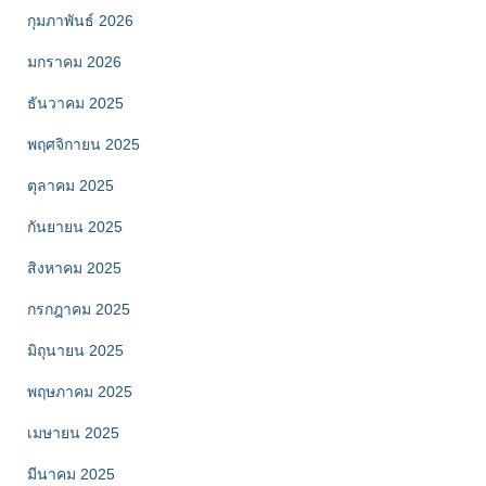
กุมภาพันธ์ 2026
มกราคม 2026
ธันวาคม 2025
พฤศจิกายน 2025
ตุลาคม 2025
กันยายน 2025
สิงหาคม 2025
กรกฎาคม 2025
มิถุนายน 2025
พฤษภาคม 2025
เมษายน 2025
มีนาคม 2025