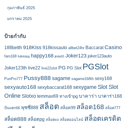
กุมภาพันธ์ 2025
มกราคม 2025
ป้ายกำกับ
Casino
918Kiss
188betth
918kissauto
Baccarat
allbet24hr
happy168
Joker123
joker123auto
faro168
fullslotpg
jinda55
PGSlot
PG
Joker123th
live22
PG Slot
live22slot
Pussy888
sagame
sexy168
PunPro777
sagame168th
Slot
Slot
sexyauto168
sexygame
sexybaccarat168
Online
Slotxo
บาคาร่า
temmax69
บาคาร่า168
ทางเข้าpg
สล็อต
สล็อต168
พุซซี่888
สล็อต99
ปั่นแตก66
สล็อต777
สล็อตเครดิต
สล็อต888
สล็อตpg
สล็อตxo
สล็อตออนไลน์