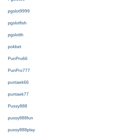
pgslot9999
pgslotfish
pgslotth
pokbet
PunPro66
PunPro777
puntaek66
puntaek77
Pussy888
pussy888fun
pussy888play