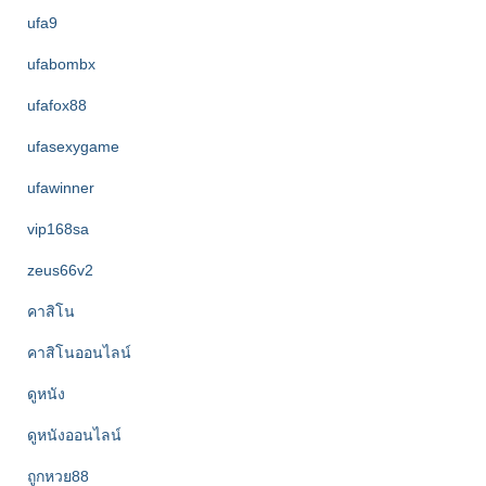
ufa9
ufabombx
ufafox88
ufasexygame
ufawinner
vip168sa
zeus66v2
คาสิโน
คาสิโนออนไลน์
ดูหนัง
ดูหนังออนไลน์
ถูกหวย88