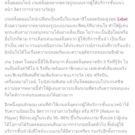
สล็อตออนไลน์ เกมสล็อตหลากหลายรูปแบบจากผู้ให้บริการชั้นแนว
หน้า อัตราการจ่ายรางวัลสูง
เกมสล็อตออนไลน์เปลี่ยนเป็นหนึ่งในเกมคาสิโนยอดนิยมสูงสุด
1xbet
ด้วยความหลากหลายของรูปแบบเกมและฟีพบร์ที่น่าสนใจ ทำให้ผู้เล่น
ทุกระดับสามารถสนุกสนานได้อย่างเต็มเปี่ยม ไม่ว่าจะเป็นมือใหม่หรือ
มือโปรก็ตาม การเลือกเล่นเกมสล็อตจาก ผู้ให้บริการชั้นนำ เป็นเรื่อง
จำเป็น เพราะว่านอกเหนือจากจะได้ประสบการณ์การเล่นที่ราบรื่นแล้ว
ยังมั่นใจได้ในเรื่องความปลอดภัยและความยุติธรรมของเกมอีกด้วย
เกม 1xbet ในตอนนี้มีให้เลือกมาก ตั้งแต่สล็อตคลาสสิก 3 รีลที่รู้จัก ไป
จนถึงสล็อตวิดีโอ 5 รีลที่มาพร้อมกราฟิกงดงาม เอฟเฟกต์เสียงสมจริง
และฟีเจอร์พิเศษที่ช่วยเพิ่มจังหวะชนะรางวัล เช่น ฟรีสปิน,
เครื่องหมายไวลด์, โบนัสเกมพิเศษ แล้วก็แจ็คพอตแบบโปรเกรสซีฟ
ความหลากหลายนี้ทำให้ผู้เล่นสามารถเลือกเกมที่ตรงกับความชอบและ
ก็สไตล์การเล่นของตนเองได้อย่างมาก
อีกหนึ่งคุณลักษณะเด่นที่ทำให้เกมสล็อตจากผู้ให้บริการชั้นแนวหน้าได้
รับความนิยมเป็น อัตราการจ่ายรางวัลที่สูง หรือ RTP (Return to
Player) ที่มักจะอยู่ในระดับ 95–98% ขึ้นกับแต่ละเกม ซึ่งแปลว่าผู้เล่น
ได้โอกาสได้รับผลตอบแทนคืนมามากกว่าเกมสล็อตทั่วไป ทั้งยังผู้ให้
บริการชั้นนำยังดีไซน์ระบบเกมให้มีความเสถียร รองรับอีกทั้งการเล่น