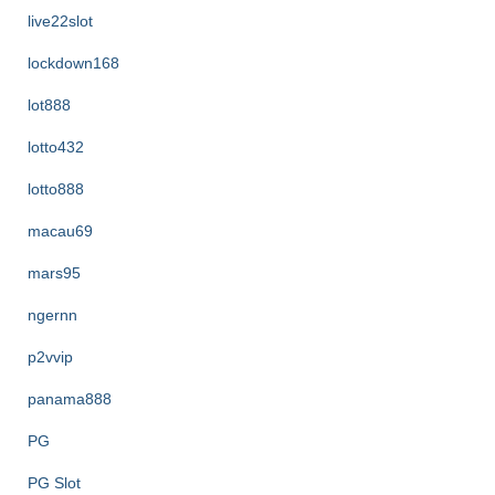
live22slot
lockdown168
lot888
lotto432
lotto888
macau69
mars95
ngernn
p2vvip
panama888
PG
PG Slot