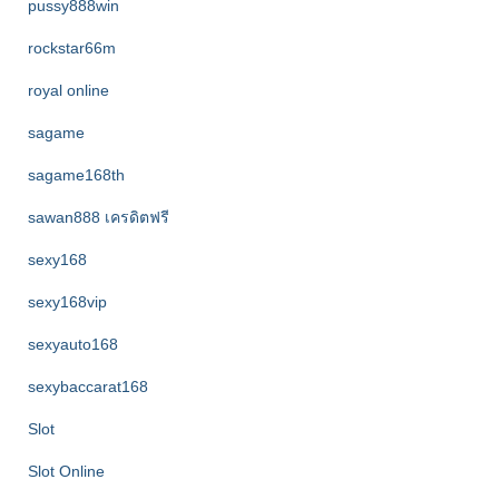
pussy888win
rockstar66m
royal online
sagame
sagame168th
sawan888 เครดิตฟรี
sexy168
sexy168vip
sexyauto168
sexybaccarat168
Slot
Slot Online