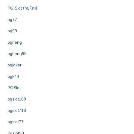
PG Slot เว็บใหม่
pg77
pg99
pgheng
pgheng99
pgjoker
pgk44
PGSlot
pgslot168
pgslot718
pgslot77
Pgslot99