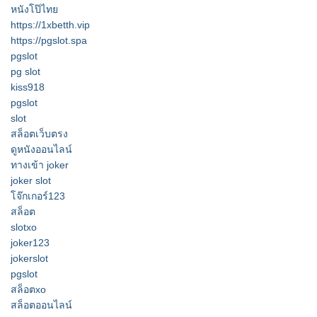
หนังโป๊ไทย
https://1xbetth.vip
https://pgslot.spa
pgslot
pg slot
kiss918
pgslot
slot
สล็อตเว็บตรง
ดูหนังออนไลน์
ทางเข้า joker
joker slot
โจ๊กเกอร์123
สล็อต
slotxo
joker123
jokerslot
pgslot
สล็อตxo
สล็อตออนไลน์