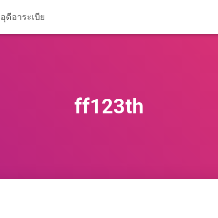
ุดีอาระเบีย
ff123th