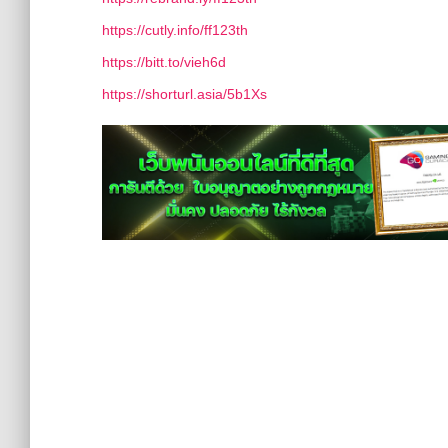
https://cutly.info/ff123th
https://bitt.to/vieh6d
https://shorturl.asia/5b1Xs