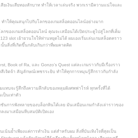
ยไม่เสียเงินเสียทองสักบาท ทำให้เวลาเล่นจริง พวกเรามีความแน่ใจและ
ติ ทำให้คุณสนุกไปกับโลกของเกมสล็อตออนไลน์อย่างมาก
าสู่โลกของเกมสล็อตออนไลน์ คุณจะเสมือนได้เปิดประตูไปสู่โลกที่เต็ม
a 123 slot เย้ายวนใจให้ท่านหยุดไม่ได้ ผมเองเริ่มเล่นเกมสล็อตคราว
นสิ่งที่เกิดขึ้นกลับเกินกว่าที่ผมคาดคิด
urst, Book of Ra, และ Gonzo’s Quest แต่ละเกมราวกับมีเรื่องราว
ีเจิดจ้า สัญลักษณ์เพชรระยิบ ทำให้ทุกการหมุนรู้สึกราวกับกำลัง
แทบจะรู้สึกถึงความลึกลับของหลุมฝังศพฟาโรห์ ทุกครั้งที่ได้
เป็นเท่าตัว
ิเมชันการพังทลายของบล็อกหินได้เลย มันเสมือนเกมกำลังเล่าราวของ
กลงมาเสมือนหีบสมบัติเปิดเอง
น้นย้ำเพียงแค่การทำเงิน แต่สำหรับผม สิ่งที่บันเทิงใจที่สุดเป็น