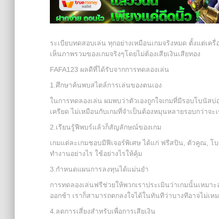
ระเบียบทดสอบเล่น ทุกอย่างเหมือนเกมจริงหมด ตั้งแต่เครื
เห็นภาพรวมของเกมจริงๆโดยไม่ต้องเสียเงินเสียทอง
FAFA123 ผลดีที่ได้รับจากการทดลองเล่น
1.ศึกษาค้นพบสไตล์การเล่นของตนเอง
ในการทดลองเล่น ผมพบว่าตัวเองถูกใจเกมที่มีรอบโบนัสบ่อ
เครียด ไม่เหมือนกับเกมที่จำเป็นต้องหมุนหลายรอบกว่าจะเข
2.เรียนรู้ฟีพบร์แล้วก็สัญลักษณ์ของเกม
เกมแต่ละเกมชอบมีฟีเจอร์พิเศษ ได้แก่ ฟรีสปิน, ตัวคูณ, โ
ทำงานอย่างไร ใช้อย่างไรให้คุ้ม
3.กำหนดแผนการลงทุนได้แม่นยำ
การทดลองเล่นฟรีช่วยให้พวกเราประเมินว่าเกมนั้นเหมาะส
ออกช้า เราก็สามารถตกลงใจได้ในทันทีว่าบางทีอาจไม่เห
4.ลดการเสี่ยงสำหรับเพื่อการเสียเงิน