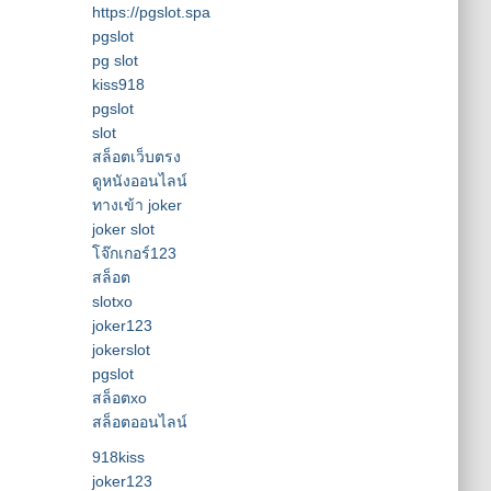
https://pgslot.spa
pgslot
pg slot
kiss918
pgslot
slot
สล็อตเว็บตรง
ดูหนังออนไลน์
ทางเข้า joker
joker slot
โจ๊กเกอร์123
สล็อต
slotxo
joker123
jokerslot
pgslot
สล็อตxo
สล็อตออนไลน์
918kiss
joker123