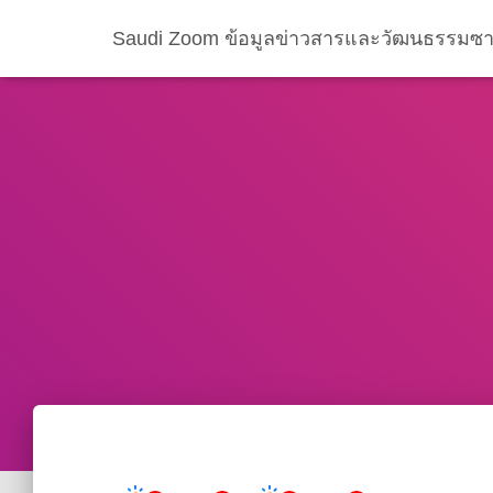
Saudi Zoom ข้อมูลข่าวสารและวัฒนธรรมซาอ