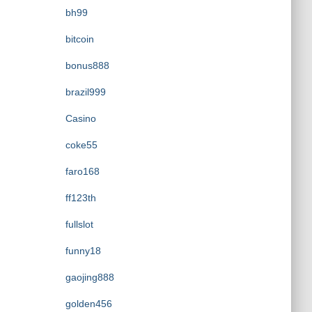
bh99
bitcoin
bonus888
brazil999
Casino
coke55
faro168
ff123th
fullslot
funny18
gaojing888
golden456