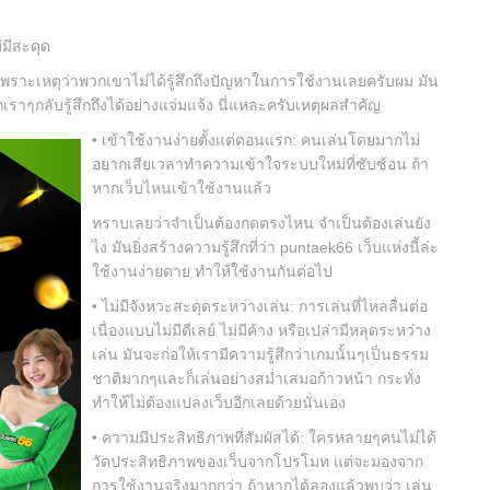
มีสะดุด
ก็เพราะเหตุว่าพวกเขาไม่ได้รู้สึกถึงปัญหาในการใช้งานเลยครับผม มัน
กเราๆกลับรู้สึกถึงได้อย่างแจ่มแจ้ง นี่แหละครับเหตุผลสำคัญ
• เข้าใช้งานง่ายตั้งแต่ตอนแรก: คนเล่นโดยมากไม่
อยากเสียเวลาทำความเข้าใจระบบใหม่ที่ซับซ้อน ถ้า
หากเว็บไหนเข้าใช้งานแล้ว
ทราบเลยว่าจำเป็นต้องกดตรงไหน จำเป็นต้องเล่นยัง
ไง มันยิ่งสร้างความรู้สึกที่ว่า puntaek66 เว็บแห่งนี้ล่ะ
ใช้งานง่ายดาย ทำให้ใช้งานกันต่อไป
• ไม่มีจังหวะสะดุดระหว่างเล่น: การเล่นที่ไหลลื่นต่อ
เนื่องแบบไม่มีดีเลย์ ไม่มีค้าง หรือเปล่ามีหลุดระหว่าง
เล่น มันจะก่อให้เรามีความรู้สึกว่าเกมนั้นๆเป็นธรรม
ชาติมากๆและก็เล่นอย่างสม่ำเสมอก้าวหน้า กระทั่ง
ทำให้ไม่ต้องแปลงเว็บอีกเลยด้วยนั่นเอง
• ความมีประสิทธิภาพที่สัมผัสได้: ใครหลายๆคนไม่ได้
วัดประสิทธิภาพของเว็บจากโปรโมท แต่จะมองจาก
การใช้งานจริงมากกว่า ถ้าหากได้ลองแล้วพบว่า เล่น