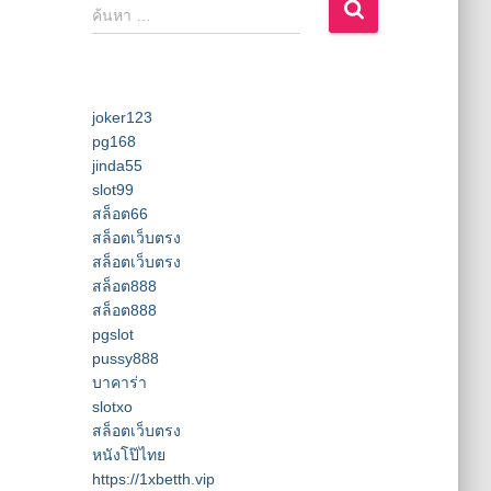
ค้
ค้นหา …
น
ห
า
สำ
joker123
ห
pg168
รั
jinda55
บ
slot99
:
สล็อต66
สล็อตเว็บตรง
สล็อตเว็บตรง
สล็อต888
สล็อต888
pgslot
pussy888
บาคาร่า
slotxo
สล็อตเว็บตรง
หนังโป๊ไทย
https://1xbetth.vip