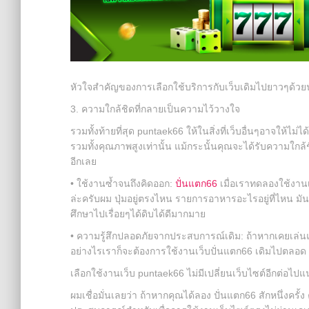
หัวใจสำคัญของการเลือกใช้บริการกับเว็บเดิมไปยาวๆด้วยน
3. ความใกล้ชิดที่กลายเป็นความไว้วางใจ
รวมทั้งท้ายที่สุด puntaek66 ให้ในสิ่งที่เว็บอื่นๆอาจให้ไม
รวมทั้งคุณภาพสูงเท่านั้น แม้กระนั้นคุณจะได้รับความใกล้ชิ
อีกเลย
• ใช้งานซ้ำจนถึงคิดออก:
ปั่นแตก66
เมื่อเราทดลองใช้งานเ
ล่ะครับผม ปุ่มอยู่ตรงไหน รายการอาหารอะไรอยู่ที่ไหน 
ศึกษาไปเรื่อยๆได้ดิบได้ดีมากมาย
• ความรู้สึกปลอดภัยจากประสบการณ์เดิม: ถ้าหากเคยเล่นแล
อย่างไรเราก็จะต้องการใช้งานเว็บปั่นแตก66 เดิมไปตลอด เ
เลือกใช้งานเว็บ puntaek66 ไม่มีเปลี่ยนเว็บไซต์อีกต่อไปแ
ผมเชื่อมั่นเลยว่า ถ้าหากคุณได้ลอง ปั่นแตก66 สักหนึ่งครั้