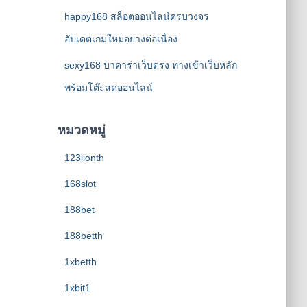
happy168 สล็อตออนไลน์ครบวงจร
อัปเดตเกมใหม่อย่างต่อเนื่อง
sexy168 บาคาร่าเว็บตรง ทางเข้าเว็บหลัก
พร้อมโต๊ะสดออนไลน์
หมวดหมู่
123lionth
168slot
188bet
188betth
1xbetth
1xbit1