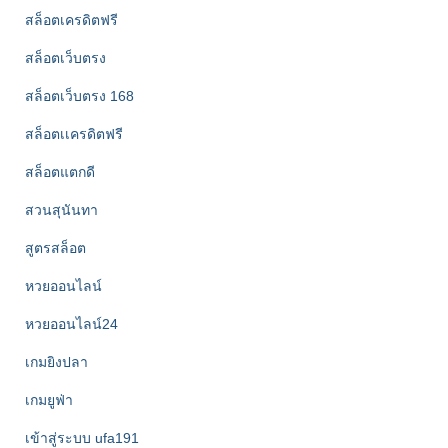
สล็อตเครดิตฟรี
สล็อตเว็บตรง
สล็อตเว็บตรง 168
สล็อตเเครดิตฟรี
สล็อตแตกดี
สวนสุนันทา
สูตรสล็อต
หวยออนไลน์
หวยออนไลน์24
เกมยิงปลา
เกมยูฟ่า
เข้าสู่ระบบ ufa191