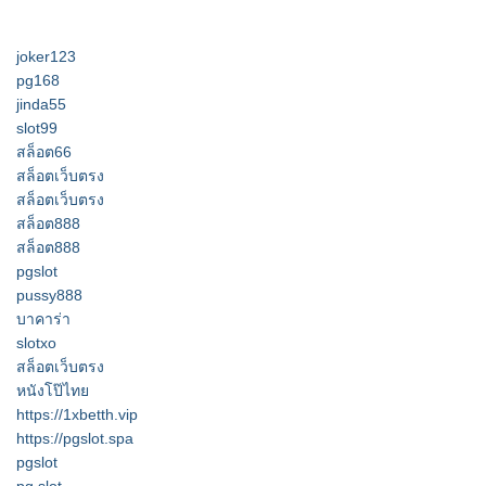
า
สำ
joker123
ห
pg168
รั
jinda55
บ
slot99
:
สล็อต66
สล็อตเว็บตรง
สล็อตเว็บตรง
สล็อต888
สล็อต888
pgslot
pussy888
บาคาร่า
slotxo
สล็อตเว็บตรง
หนังโป๊ไทย
https://1xbetth.vip
https://pgslot.spa
pgslot