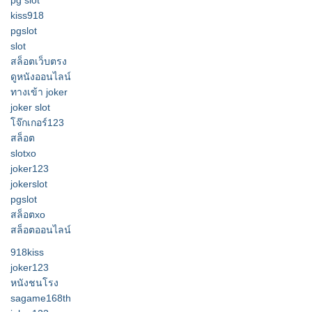
pg slot
kiss918
pgslot
slot
สล็อตเว็บตรง
ดูหนังออนไลน์
ทางเข้า joker
joker slot
โจ๊กเกอร์123
สล็อต
slotxo
joker123
jokerslot
pgslot
สล็อตxo
สล็อตออนไลน์
918kiss
joker123
หนังชนโรง
sagame168th