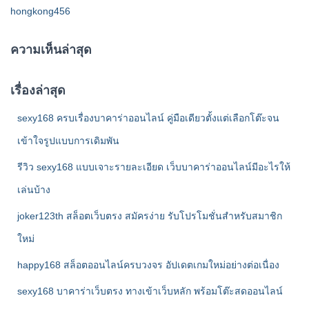
hongkong456
ความเห็นล่าสุด
เรื่องล่าสุด
sexy168 ครบเรื่องบาคาร่าออนไลน์ คู่มือเดียวตั้งแต่เลือกโต๊ะจน
เข้าใจรูปแบบการเดิมพัน
รีวิว sexy168 แบบเจาะรายละเอียด เว็บบาคาร่าออนไลน์มีอะไรให้
เล่นบ้าง
joker123th สล็อตเว็บตรง สมัครง่าย รับโปรโมชั่นสำหรับสมาชิก
ใหม่
happy168 สล็อตออนไลน์ครบวงจร อัปเดตเกมใหม่อย่างต่อเนื่อง
sexy168 บาคาร่าเว็บตรง ทางเข้าเว็บหลัก พร้อมโต๊ะสดออนไลน์