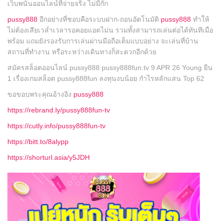
เว็บพนันออนไลน์ที่จ่ายจริง ไม่มีกั๊ก
pussy888
อีกอย่างที่ชอบคือระบบฝาก-ถอนอัตโนมัติ
pussy888
ทำให้
ไม่ต้องเสียเวล่ำเวลารอคอยแอดไม่น รวมทั้งสามารถเล่นต่อได้ทันทีเมื่อ
พร้อม แถมยังรองรับการเล่นผ่านมือถือเต็มแบบอย่าง จะเล่นที่บ้าน
สถานที่ทำงาน หรือระหว่างเดินทางก็สะดวกอีกด้วย
สมัครสล็อตออนไลน์ pussy888 pussy888fun.tv 9 APR 26 Young ยืน
1 เรื่องเกมสล็อต pussy888fun ลงทุนงบน้อย กำไรหลักแสน Top 62
ขอขอบพระคุณอ้างอิง
pussy888
https://rebrand.ly/pussy888fun-tv
https://cutly.info/pussy888fun-tv
https://bitt.to/8alypp
https://shorturl.asia/y5JDH