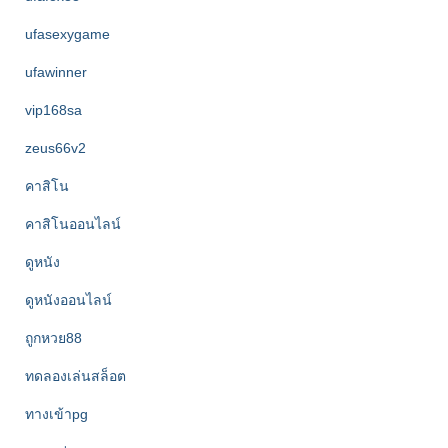
ufasexygame
ufawinner
vip168sa
zeus66v2
คาสิโน
คาสิโนออนไลน์
ดูหนัง
ดูหนังออนไลน์
ถูกหวย88
ทดลองเล่นสล็อต
ทางเข้าpg