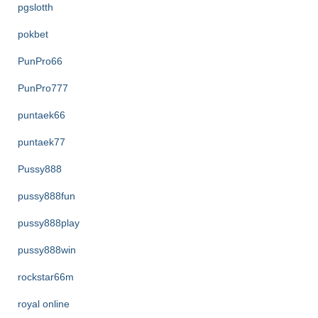
pgslotth
pokbet
PunPro66
PunPro777
puntaek66
puntaek77
Pussy888
pussy888fun
pussy888play
pussy888win
rockstar66m
royal online