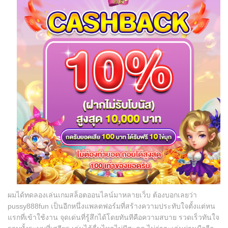
ผมได้ทดลองเล่นเกมสล็อตออนไลน์มาหลายเว็บ ต้องบอกเลยว่า
pussy888fun เป็นอีกหนึ่งแพลตฟอร์มที่สร้างความประทับใจตั้งแต่หน
แรกที่เข้าใช้งาน จุดเด่นที่รู้สึกได้โดยทันทีคือความสบาย รวดเร็วทันใจ