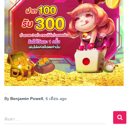
…
By
Benjamin Powell
,
6 เดือน
ago
ค้
ค้นหา …
น
ห