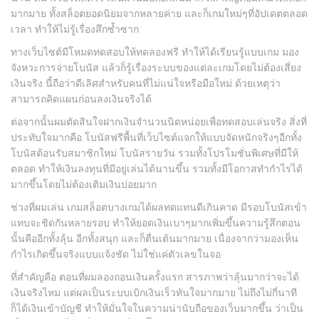
มากมาย ทั้งสล็อตยอดนิยมจากหลายค่าย และก็เกมใหม่ๆที่อัปเดตตลอด
เวลา ทำให้ไม่รู้เรื่องสึกซ้ำซาก
ทางเว็บไซต์มีโหมดทดสอบให้ทดลองฟรี ทำให้ได้เรียนรู้แบบเกม มอง
จังหวะการจ่ายโบนัส แล้วก็รู้เรื่องระบบของแต่ละเกมโดยไม่ต้องเสี่ยง
เงินจริง นี้ถือว่าดีเลิศสำหรับคนที่ไม่แน่ใจหรือมือใหม่ ด้วยเหตุว่า
สามารถคิดแผนก่อนลงเงินจริงได้
ต่อจากนั้นผมตัดสินใจฝากเงินจำนวนนิดหน่อยเพื่อทดสอบเล่นจริง สิ่งที่
ประทับใจมากคือ โบนัสฟรีพื้นที่เว็บไซต์แจกให้แบบจัดหนักจริงๆอีกทั้ง
โบนัสต้อนรับสมาชิกใหม่ โบนัสรายวัน รวมทั้งโปรโมชั่นพิเศษที่มีให้
ตลอด ทำให้เงินลงทุนที่มีอยู่เล่นได้นานขึ้น รวมทั้งมีโอกาสทำกำไรได้
มากขึ้นโดยไม่ต้องเติมเงินบ่อยมาก
ช่วงที่ผมเล่น เกมสล็อตบางเกมได้ผลทดแทนดีเกินคาด มีรอบโบนัสเข้า
แทบจะชิดกันหลายรอบ ทำให้ยอดเงินเบาๆมากเพิ่มขึ้นความรู้สึกตอน
นั้นคืออีกทั้งลุ้น อีกทั้งสนุก และก็ตื่นเต้นมากมาย เนื่องจากว่ามองเห็น
กำไรเกิดขึ้นจริงแบบแจ้งชัด ไม่ใช่แค่ตัวเลขในจอ
ที่สำคัญคือ ตอนที่ผมลองถอนเงินครั้งแรก สารภาพว่าลุ้นมากว่าจะได้
เงินจริงไหม แต่ผลเป็นระบบเบิกเงินเร็วทันใจมากมาย ไม่ถึงไม่กี่นาที
ก็ได้เงินเข้าบัญชี ทำให้มั่นใจในความน่านับถือของเว็บมากขึ้น ว่าเป็น