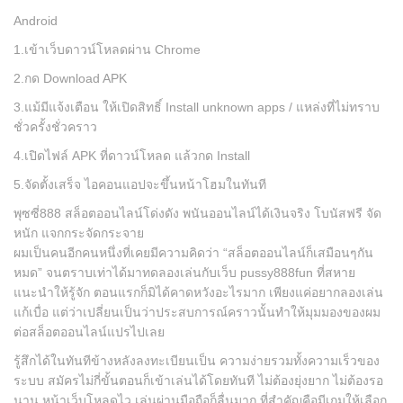
Android
1.เข้าเว็บดาวน์โหลดผ่าน Chrome
2.กด Download APK
3.แม้มีแจ้งเตือน ให้เปิดสิทธิ์ Install unknown apps / แหล่งที่ไม่ทราบ
ชั่วครั้งชั่วคราว
4.เปิดไฟล์ APK ที่ดาวน์โหลด แล้วกด Install
5.จัดตั้งเสร็จ ไอคอนแอปจะขึ้นหน้าโฮมในทันที
พุซซี่888 สล็อตออนไลน์โด่งดัง พนันออนไลน์ได้เงินจริง โบนัสฟรี จัด
หนัก แจกกระจัดกระจาย
ผมเป็นคนอีกคนหนึ่งที่เคยมีความคิดว่า “สล็อตออนไลน์ก็เสมือนๆกัน
หมด” จนตราบเท่าได้มาทดลองเล่นกับเว็บ pussy888fun ที่สหาย
แนะนำให้รู้จัก ตอนแรกก็มิได้คาดหวังอะไรมาก เพียงแค่อยากลองเล่น
แก้เบื่อ แต่ว่าเปลี่ยนเป็นว่าประสบการณ์คราวนั้นทำให้มุมมองของผม
ต่อสล็อตออนไลน์แปรไปเลย
รู้สึกได้ในทันทีข้างหลังลงทะเบียนเป็น ความง่ายรวมทั้งความเร็วของ
ระบบ สมัครไม่กี่ขั้นตอนก็เข้าเล่นได้โดยทันที ไม่ต้องยุ่งยาก ไม่ต้องรอ
นาน หน้าเว็บโหลดไว เล่นผ่านมือถือก็ลื่นมาก ที่สำคัญคือมีเกมให้เลือก