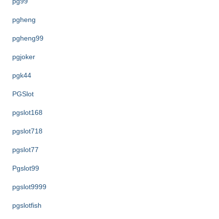
pg99
pgheng
pgheng99
pgjoker
pgk44
PGSlot
pgslot168
pgslot718
pgslot77
Pgslot99
pgslot9999
pgslotfish