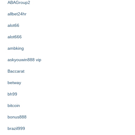
ABAGroup2
allbet24hr
alot66
alot666
ambking
askyouwin888 vip
Baccarat
betway
bh99
bitcoin
bonus888
brazil999