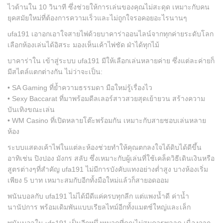
ไวด้านใน 10 วินาที ซึ่งช่วยให้การเล่นของคุณไม่สะดุด เหมาะกับคน
ยุคสมัยใหม่ที่ต้องการความเร็วและไม่ถูกใจรอคอยอะไรนานๆ
ufa191 เอาอกเอาใจสายไพ่ด้วยบาคาร่าออนไลน์จากทุกค่ายระดับโลก
เลือกห้องเล่นได้อิสระ มองเห็นเค้าไพ่ชัด ฝ่าได้ทุกไม้
บาคาร่าใน เข้าสู่ระบบ ufa191 มีให้เลือกเล่นหลายค่าย ซึ่งแต่ละค่ายก็
มีสไตล์แตกต่างกัน ไม่ว่าจะเป็น:
• SA Gaming ที่ย้ำความธรรมดา มือใหม่รู้เรื่องไว
• Sexy Baccarat ที่มาพร้อมดีลเลอร์สาวสวยสุดเย้ายวน สร้างความ
บันเทิงขณะเล่น
• WM Casino ที่เปิดหลายโต๊ะพร้อมกัน เหมาะกับสายชอบเล่นหลาย
ห้อง
ระบบแสดงเค้าไพ่ในแต่ละห้องช่วยทำให้คุณตกลงใจได้ดิบได้ดีขึ้น
อาทิเช่น ปิงปอง มังกร สลับ ซึ่งเหมาะกับผู้เล่นที่ใช้เคล็ดวิธีเดินเงินหรือ
สูตรต่างๆที่สำคัญ ufa191 ไม่มีการบังคับแทงอย่างต่ำสูง บางห้องเริ่ม
เพียง 5 บาท เหมาะสมกับอีกทั้งมือใหม่แล้วก็สายอดออม
พนันบอลกับ ufa191 ไม่ได้มีดีแค่ครบทุกลีก แต่แพงน้ำดี ค่าน้ำ
นานัปการ พร้อมเดิมพันแบบเรียลไทม์อีกทั้งแมตช์ใหญ่และเล็ก