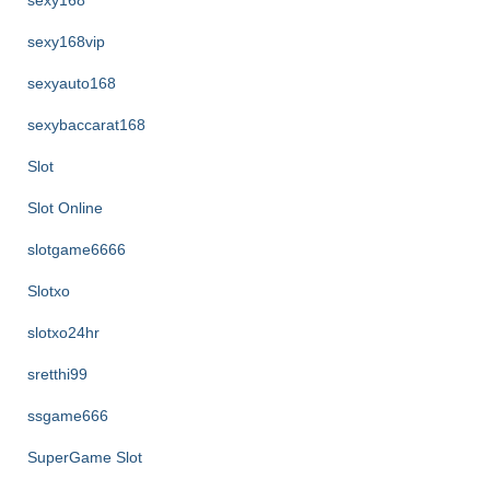
sexy168
sexy168vip
sexyauto168
sexybaccarat168
Slot
Slot Online
slotgame6666
Slotxo
slotxo24hr
sretthi99
ssgame666
SuperGame Slot