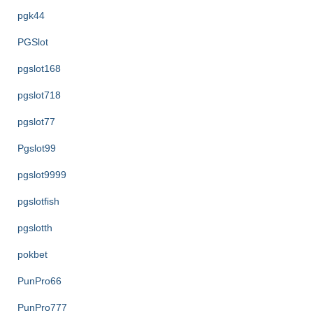
pgk44
PGSlot
pgslot168
pgslot718
pgslot77
Pgslot99
pgslot9999
pgslotfish
pgslotth
pokbet
PunPro66
PunPro777