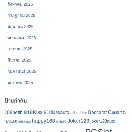
สิงหาคม 2025
กรกฎาคม 2025
มิถุนายน 2025
พฤษภาคม 2025
เมษายน 2025
มีนาคม 2025
กุมภาพันธ์ 2025
มกราคม 2025
ป้ายกำกับ
Casino
918Kiss
188betth
918kissauto
Baccarat
allbet24hr
happy168
Joker123
joker123auto
faro168
fullslotpg
jinda55
PGSlot