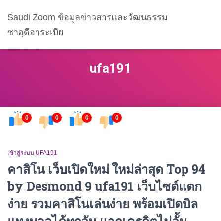
Saudi Zoom ข้อมูลข่าวสารและวัฒนธรรม
ซาอุดีอาระเบีย
ufa191
0
0
0
0
เข้าสู่ระบบ UFA191
คาสิโน เว็บเปิดใหม่ ใหม่ล่าสุด Top 94
by Desmond 9 ufa191 เว็บไซต์แตก
ง่าย รวมคาสิโนเล่นง่าย พร้อมเปิดบิล
แทงบอลได้ทุกวัน แจกเครดิตไม่อั้น