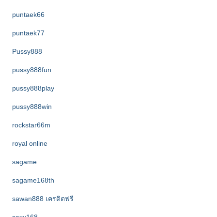
puntaek66
puntaek77
Pussy888
pussy888fun
pussy888play
pussy888win
rockstar66m
royal online
sagame
sagame168th
sawan888 เครดิตฟรี