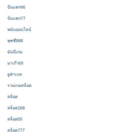
ปั่นแตก66
ปั่นแตก77
พนันออนไลน์
พุซซี่888
มันนี่เกม
มาเก๊า69
ยูฟ่าเบท
รวมเกมสล็อต
สล็อต
สล็อต168
สล็อต55
สล็อต777