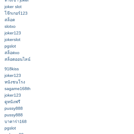
ทางเข้า joker
joker slot
โจ๊กเกอร์123
สล็อต
slotxo
joker123
jokerslot
pgslot
สล็อตxo
สล็อตออนไลน์
918kiss
joker123
หนังชนโรง
sagame168th
joker123
ดูหนังฟรี
pussy888
pussy888
บาคาร่า168
pgslot