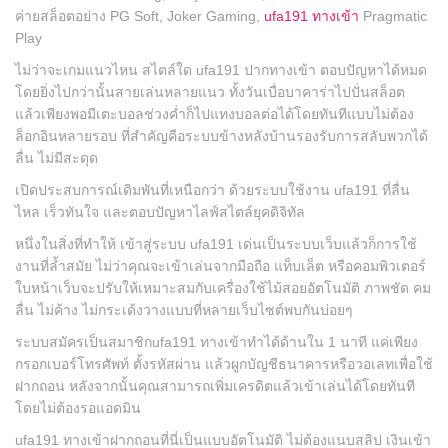
ค่ายสล็อตอย่าง PG Soft, Joker Gaming,
ufa191 ทางเข้า
Pragmatic
Play
ไม่ว่าจะเกมแนวไหน สไตล์ใด ufa191 ปากทางเข้า ตอบปัญหาได้หมด
โดยยิ่งไปกว่านั้นสายเล่นหลายแนว ทั้งวันเบื่อบาคาร่าไปปั่นสล็อต
แล้วเพียงพอมีเตะบอลช่วงค่ำก็ไปแทงบอลต่อได้โดยทันทีแบบไม่ต้อง
ล็อกอินหลายรอบ ที่สำคัญคือระบบข้างหลังบ้านรองรับการสลับพวกได้
ลื่น ไม่มีสะดุด
เปิดประสบการณ์เดิมพันที่เหนือกว่า ด้วยระบบใช้งาน ufa191 ที่ลื่น
ไหล เร็วทันใจ และตอบปัญหาไลฟ์สไตล์ยุคดิจิทัล
หนึ่งในสิ่งที่ทำให้ เข้าสู่ระบบ ufa191 เด่นเป็นระบบเว็บแล้วก็การใช้
งานที่ล้ำสมัย ไม่ว่าคุณจะเข้าเล่นจากมือถือ แท็บเล็ต หรือคอมพิวเตอร์
ใบหน้าเว็บจะปรับให้เหมาะสมกับเครื่องใช้ไม้สอยอัตโนมัติ ภาพชัด คม
ลื่น ไม่ค้าง ไม่กระเด้งวางแบบที่หลายเว็บไซต์พบกันบ่อยๆ
ระบบสมัครเป็นสมาชิกufa191 ทางเข้าทำได้ด้านใน 1 นาที แค่เพียง
กรอกเบอร์โทรศัพท์ ตั้งรหัสผ่าน แล้วผูกบัญชีธนาคารหรือวอเลทเพื่อใช้
ฝากถอน หลังจากนั้นคุณสามารถเพิ่มเครดิตแล้วเข้าเล่นได้โดยทันที
โดยไม่ต้องรอแอดมิน
ufa191 ทางเข้าฝากถอนที่นี่เป็นแบบอัตโนมัติ ไม่ต้องแนบสลิป เงินเข้า