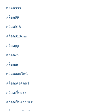
สล็อต888
สล็อต89
สล็อต918
สล็อต918kiss
สล็อตpg
สล็อตxo
สล็อตสด
สล็อตออนไลน์
สล็อตเครดิตฟรี
สล็อตเว็บตรง
สล็อตเว็บตรง 168