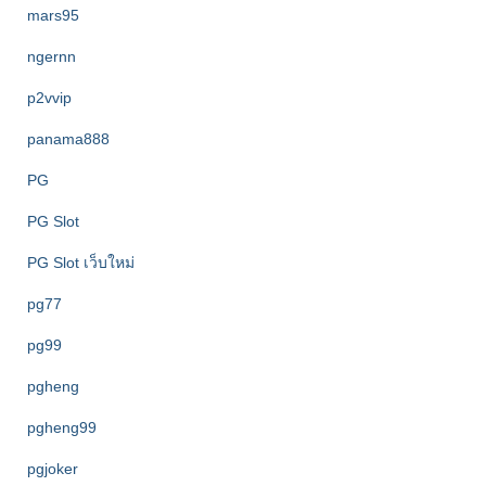
mars95
ngernn
p2vvip
panama888
PG
PG Slot
PG Slot เว็บใหม่
pg77
pg99
pgheng
pgheng99
pgjoker