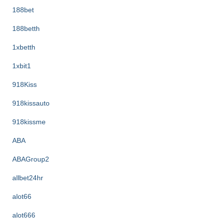
188bet
188betth
1xbetth
1xbit1
918Kiss
918kissauto
918kissme
ABA
ABAGroup2
allbet24hr
alot66
alot666